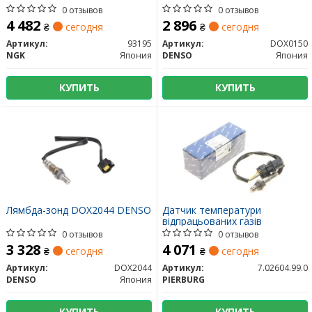
0 отзывов
0 отзывов
4 482
2 896
₴
сегодня
₴
сегодня
Артикул:
93195
Артикул:
DOX0150
NGK
Япония
DENSO
Япония
КУПИТЬ
КУПИТЬ
Лямбда-зонд DOX2044 DENSO
Датчик температури
відпрацьованих газів
0 отзывов
0 отзывов
3 328
4 071
₴
сегодня
₴
сегодня
Артикул:
DOX2044
Артикул:
7.02604.99.0
DENSO
Япония
PIERBURG
КУПИТЬ
КУПИТЬ