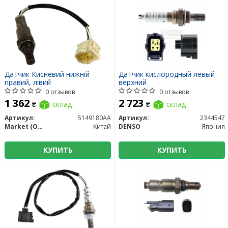
Датчик Кисневий нижній
Датчик кислородный левый
правий, лівий
верхний
0 отзывов
0 отзывов
1 362
2 723
₴
склад
₴
склад
Артикул:
5149180AA
Артикул:
2344547
Market (OEM)
Китай
DENSO
Япония
КУПИТЬ
КУПИТЬ