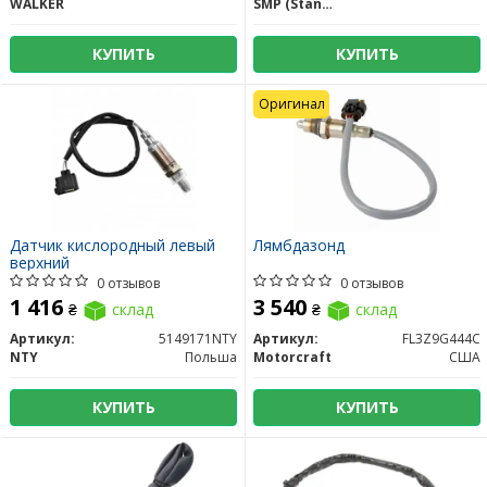
WALKER
SMP (Standard Motors Products)
КУПИТЬ
КУПИТЬ
Оригинал
Датчик кислородный левый
Лямбдазонд
верхний
0 отзывов
0 отзывов
1 416
3 540
₴
склад
₴
склад
Артикул:
5149171NTY
Артикул:
FL3Z9G444C
NTY
Польша
Motorcraft
США
КУПИТЬ
КУПИТЬ