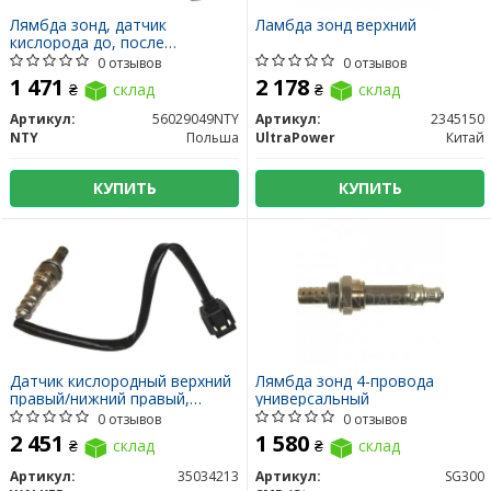
Лямбда зонд, датчик
Ламбда зонд верхний
кислорода до, после
катализатора.
0 отзывов
0 отзывов
1 471
2 178
₴
склад
₴
склад
Артикул:
56029049NTY
Артикул:
2345150
NTY
Польша
UltraPower
Китай
КУПИТЬ
КУПИТЬ
Датчик кислородный верхний
Лямбда зонд 4-провода
правый/нижний правый,
универсальный
левый
0 отзывов
0 отзывов
2 451
1 580
₴
склад
₴
склад
Артикул:
35034213
Артикул:
SG300