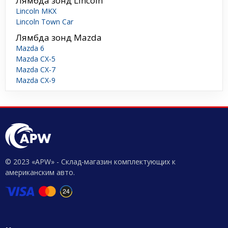
Лямбда зонд Lincoln
Lincoln MKX
Lincoln Town Car
Лямбда зонд Mazda
Mazda 6
Mazda CX-5
Mazda CX-7
Mazda CX-9
© 2023 «APW» - Склад-магазин комплектующих к
американским авто.