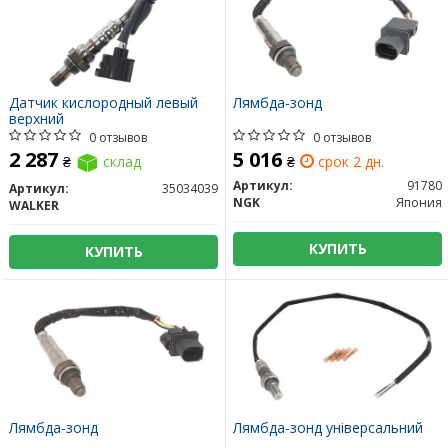
Датчик кислородный левый
Лямбда-зонд
верхний
0 отзывов
0 отзывов
2 287
5 016
₴
склад
₴
срок 2 дн.
Артикул:
91780
Артикул:
35034039
NGK
Япония
WALKER
КУПИТЬ
КУПИТЬ
Лямбда-зонд
Лямбда-зонд універсальний