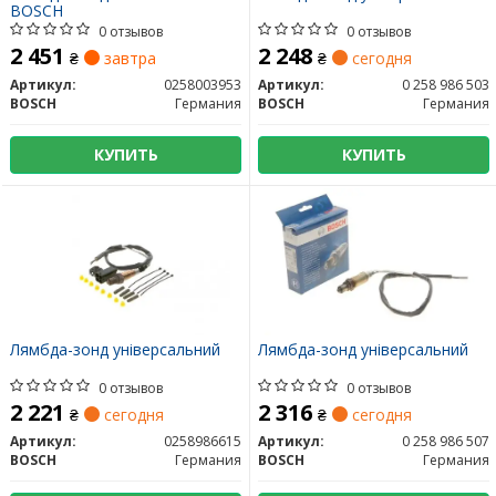
BOSCH
0 отзывов
0 отзывов
2 451
2 248
₴
завтра
₴
сегодня
Артикул:
0258003953
Артикул:
0 258 986 503
BOSCH
Германия
BOSCH
Германия
КУПИТЬ
КУПИТЬ
Лямбда-зонд універсальний
Лямбда-зонд універсальний
0 отзывов
0 отзывов
2 221
2 316
₴
сегодня
₴
сегодня
Артикул:
0258986615
Артикул:
0 258 986 507
BOSCH
Германия
BOSCH
Германия