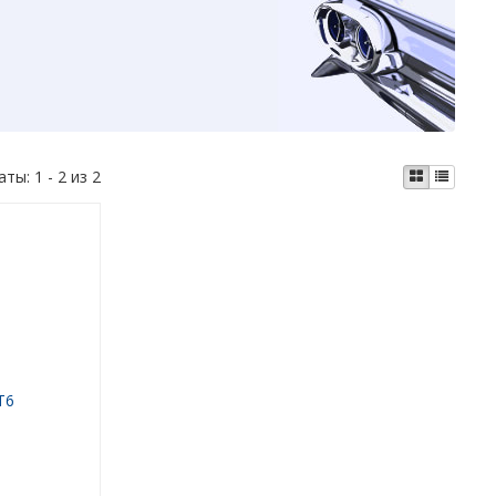
аты:
1 - 2 из 2
T6