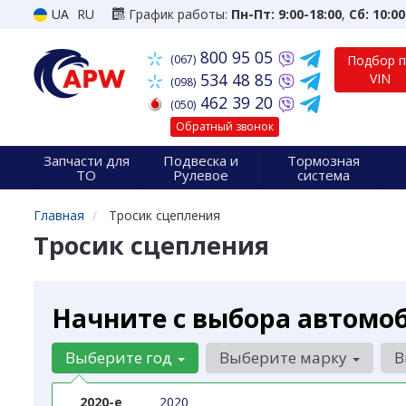
UA
RU
График работы:
Пн-Пт: 9:00-18:00
,
Сб: 10:00
800 95 05
(067)
Подбор 
534 48 85
VIN
(098)
462 39 20
(050)
Обратный звонок
Запчасти для
Подвеска и
Тормозная
ТО
Рулевое
система
Главная
Тросик сцепления
Тросик сцепления
Начните с выбора автомо
Выберите год
Выберите марку
В
2020-е
2020