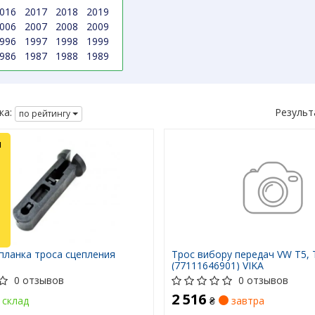
016
2017
2018
2019
006
2007
2008
2009
996
1997
1998
1999
986
1987
1988
1989
ка:
Результ
по рейтингу
л
планка троса сцепления
Трос вибору передач VW T5, 
(77111646901) VIKA
0 отзывов
0 отзывов
2 516
склад
₴
завтра