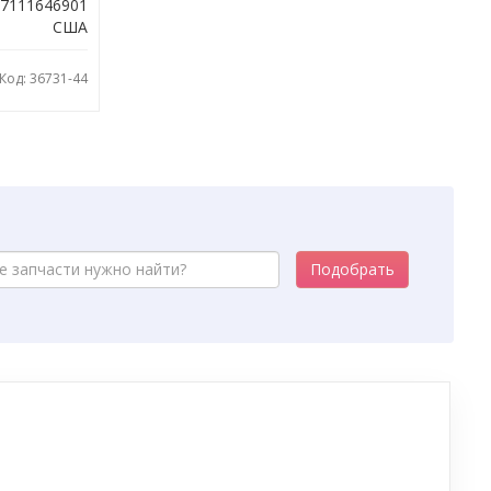
77111646901
США
Код: 36731-44
Подобрать