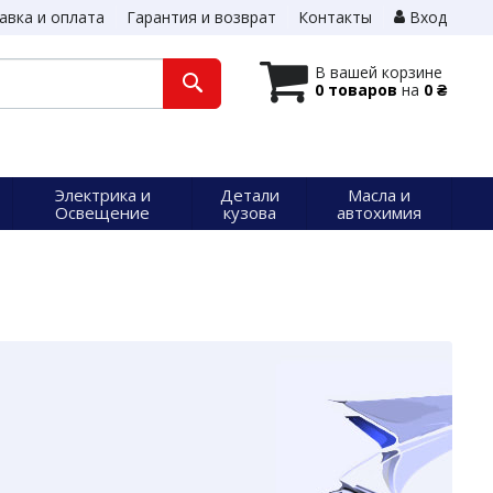
авка и оплата
Гарантия и возврат
Контакты
Вход
В вашей корзине
0 товаров
на
0 ₴
Электрика и
Детали
Масла и
Освещение
кузова
автохимия