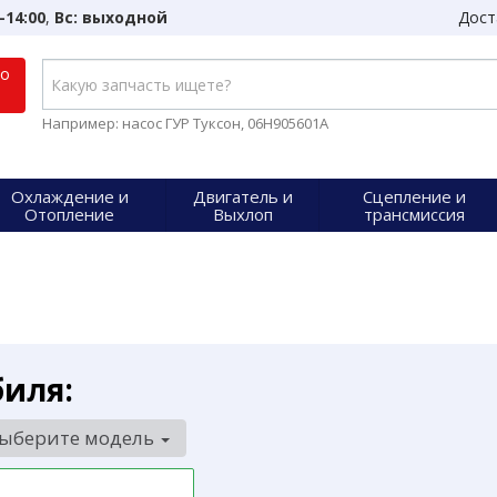
-14:00
,
Вс: выходной
Дост
по
Например: насос ГУР Туксон, 06H905601A
Охлаждение и
Двигатель и
Сцепление и
Отопление
Выхлоп
трансмиссия
биля:
ыберите модель