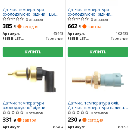
Датчик температури
Датчик температури
охолоджуючої рідини FEBI
охолоджуючої рідини
BILSTEIN 45443
CHRYSLER/DODGE
0 отзывов
0 отзывов
300C(LX)/Neon/Nitro/Grand
385
662
₴
сегодня
₴
завтра
Cherokee "94>>
Артикул:
45443
Артикул:
102485
FEBI BILSTEIN
Германия
FEBI BILSTEIN
Германия
КУПИТЬ
КУПИТЬ
Датчик температури
Датчик, температура олії.
охолоджуючої рідини
Датчик температури палива.
Датчик, температура
0 отзывов
0 отзывов
охолоджувальної рідини
331
230
₴
завтра
₴
сегодня
82092 MEAT & DORIA
Артикул:
82404
Артикул:
82092