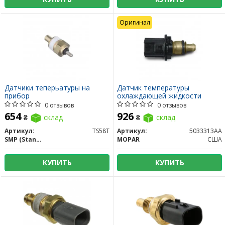
Оригинал
Датчики теперьатуры на
Датчик температуры
прибор
охлаждающей жидкости
0 отзывов
0 отзывов
654
926
₴
склад
₴
склад
Артикул:
TS58T
Артикул:
5033313AA
SMP (Standard Motors Products)
MOPAR
США
КУПИТЬ
КУПИТЬ