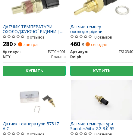
ДАТЧИК ТЕМПЕРАТУРИ
Датчик темпер.
ОХОЛОДЖУЮЧОЇ РІДИНИ |
охолодж.рідини
CHRYSLER PT CRUISER 01-,
0 отзывов
0 отзывов
SEBRING 01-, PACIFICA 04-08
280
460
₴
завтра
₴
сегодня
ECTCH001 NTY
Артикул:
ECTCH001
Артикул:
TS10340
NTY
Польша
Delphi
КУПИТЬ
КУПИТЬ
Датчик температури 57517
Датчик температури
AIC
Sprinter/Vito 2.2-3.0 95-
0 отзывов
0 отзывов