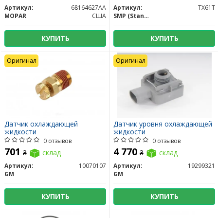
Артикул:
68164627AA
Артикул:
TX61T
MOPAR
США
SMP (Standard Motors Products)
КУПИТЬ
КУПИТЬ
Оригинал
Оригинал
Датчик охлаждающей
Датчик уровня охлаждающей
жидкости
жидкости
0 отзывов
0 отзывов
701
4 770
₴
склад
₴
склад
Артикул:
10070107
Артикул:
19299321
GM
GM
КУПИТЬ
КУПИТЬ