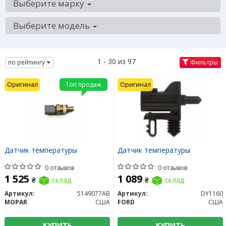
Выберите марку
Выберите модель
1 - 30 из 97
по рейтингу
Фильтры
Оригинал
Топ продаж
Оригинал
Датчик температуры
Датчик температуры
0 отзывов
0 отзывов
1 525
1 089
₴
склад
₴
склад
Артикул:
5149077AB
Артикул:
DY1160
MOPAR
США
FORD
США
КУПИТЬ
КУПИТЬ