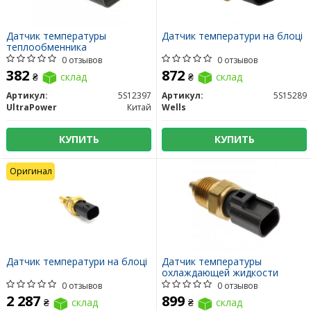
Датчик температуры
Датчик температури на блоці
теплообменника
0 отзывов
0 отзывов
382
872
₴
склад
₴
склад
Артикул:
5S12397
Артикул:
5S15289
UltraPower
Китай
Wells
КУПИТЬ
КУПИТЬ
Оригинал
Датчик температури на блоці
Датчик температуры
охлаждающей жидкости
0 отзывов
0 отзывов
2 287
899
₴
склад
₴
склад