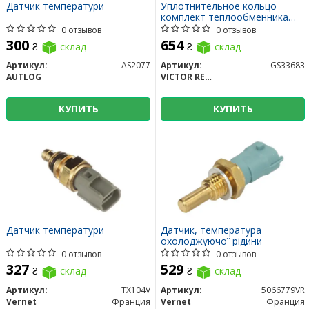
Датчик температури
Уплотнительное кольцо
комплект теплообменника
смазки
0 отзывов
0 отзывов
300
654
₴
склад
₴
склад
Артикул:
AS2077
Артикул:
GS33683
AUTLOG
VICTOR REINZ
КУПИТЬ
КУПИТЬ
Датчик температури
Датчик, температура
охолоджуючої рідини
0 отзывов
0 отзывов
327
529
₴
склад
₴
склад
Артикул:
TX104V
Артикул:
5066779VR
Vernet
Франция
Vernet
Франция