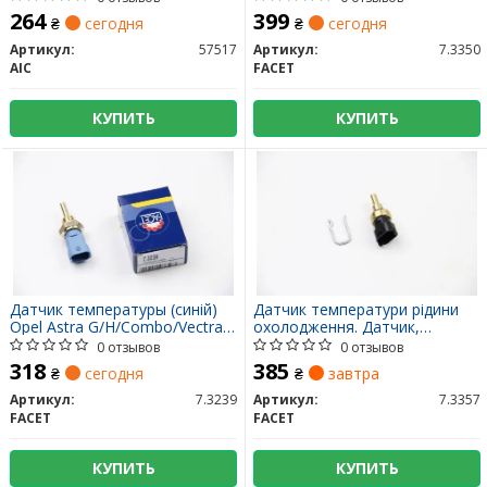
264
399
₴
сегодня
₴
сегодня
Артикул:
57517
Артикул:
7.3350
AIC
FACET
КУПИТЬ
КУПИТЬ
Датчик температуры (синій)
Датчик температури рідини
Opel Astra G/H/Combo/Vectra C
охолодження. Датчик,
1.0-3.2 94- (7.3239) FACET
температура охлаждающей
0 отзывов
0 отзывов
жидкости. Датчик,
318
385
₴
сегодня
₴
завтра
температура охлаждающей
жидкости 73357 FACET
Артикул:
7.3239
Артикул:
7.3357
FACET
FACET
КУПИТЬ
КУПИТЬ