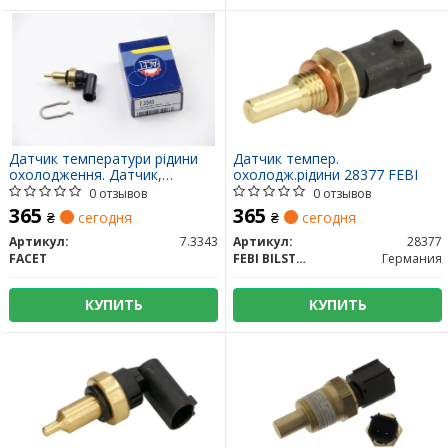
Датчик температури рідини
Датчик темпер.
охолодження. Датчик,
охолодж.рідини 28377 FEBI
температура охлаждающей
0 отзывов
0 отзывов
жидкости. Датчик,
365
365
₴
сегодня
₴
сегодня
температура охлаждающей
жидкости 73343 FACET
Артикул:
7.3343
Артикул:
28377
FACET
FEBI BILSTEIN
Германия
КУПИТЬ
КУПИТЬ