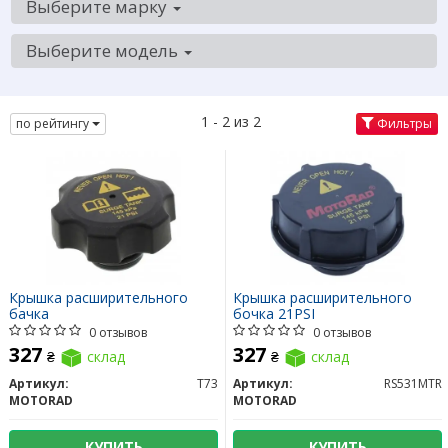
Выберите марку
Выберите модель
1 - 2 из 2
по рейтингу
Фильтры
Крышка расширительного
Крышка расширительного
бачка
бочка 21PSI
0 отзывов
0 отзывов
327
327
₴
склад
₴
склад
Артикул:
T73
Артикул:
RS531MTR
MOTORAD
MOTORAD
КУПИТЬ
КУПИТЬ