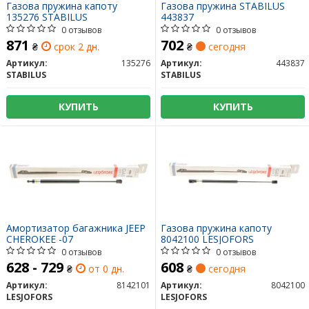
Газова пружина капоту
Газова пружина STABILUS
135276 STABILUS
443837
0 отзывов
0 отзывов
871
702
₴
срок 2 дн.
₴
сегодня
Артикул:
135276
Артикул:
443837
STABILUS
STABILUS
КУПИТЬ
КУПИТЬ
Амортизатор багажника JEEP
Газова пружина капоту
CHEROKEE -07
8042100 LESJOFORS
0 отзывов
0 отзывов
628 - 729
608
₴
от 0 дн.
₴
сегодня
Артикул:
8142101
Артикул:
8042100
LESJOFORS
LESJOFORS