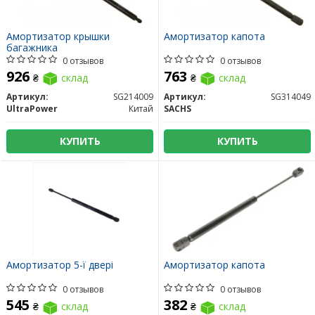
Амортизатор крышки
Амортизатор капота
багажника
0 отзывов
0 отзывов
926
763
₴
склад
₴
склад
Артикул:
SG214009
Артикул:
SG314049
UltraPower
Китай
SACHS
КУПИТЬ
КУПИТЬ
Амортизатор 5-ї двері
Амортизатор капота
0 отзывов
0 отзывов
545
382
₴
склад
₴
склад