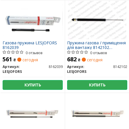
Газова пружина LESJOFORS
Пружина газова / приміщення
8162039
для вантажу 8142102
LESJOFORS
0 отзывов
0 отзывов
561
682
₴
сегодня
₴
сегодня
Артикул:
8162039
Артикул:
8142102
LESJOFORS
LESJOFORS
КУПИТЬ
КУПИТЬ