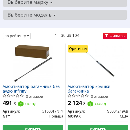
Выберите марку
Выберите модель
1 - 30 из 104
по рейтингу
Фильтры
Оригинал
Амортизатор багажника без
Амортизатор крышки
аудіо Infinity
багажника
0 отзывов
0 отзывов
491
2 124
₴
склад
₴
склад
Артикул:
5160017NTY
Артикул:
G0004249AB
NTY
Польша
MOPAR
США
КУПИТЬ
КУПИТЬ