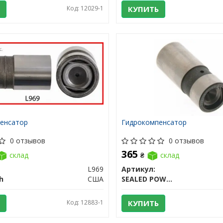
Код: 12029-1
КУПИТЬ
енсатор
Гидрокомпенсатор
0 отзывов
0 отзывов
365
склад
₴
склад
L969
Артикул:
h
США
SEALED POWER
Код: 12883-1
КУПИТЬ