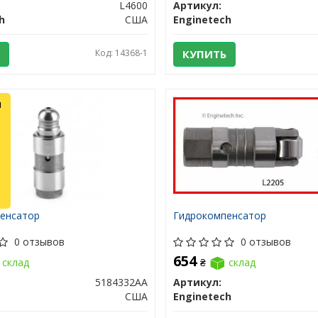
L4600
Артикул:
h
США
Enginetech
Код: 14368-1
КУПИТЬ
л
енсатор
Гидрокомпенсатор
0 отзывов
0 отзывов
654
склад
₴
склад
5184332AA
Артикул:
США
Enginetech