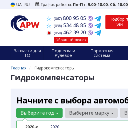
UA
RU
График работы:
Пн-Пт: 9:00-18:00
,
Сб: 10:00
800 95 05
(067)
Подбор 
534 48 85
VIN
(098)
462 39 20
(050)
Обратный звонок
Запчасти для
Подвеска и
Тормозная
ТО
Рулевое
система
Главная
Гидрокомпенсаторы
Гидрокомпенсаторы
Начните с выбора автомо
Выберите год
Выберите марку
В
2020-е
2020