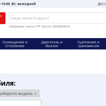
-14:00
,
Вс: выходной
Дост
по
Например: насос ГУР Туксон, 06H905601A
Охлаждение и
Двигатель и
Сцепление и
Отопление
Выхлоп
трансмиссия
биля:
ыберите модель