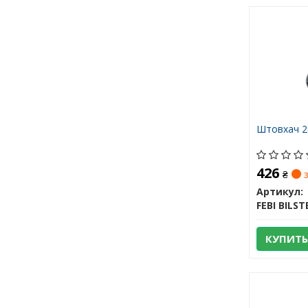
Штовхач 2
426
₴
з
Артикул:
FEBI BILST
КУПИТЬ