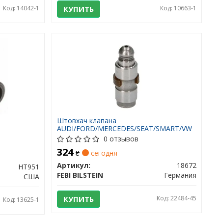
Код: 14042-1
КУПИТЬ
Код: 10663-1
Штовхач клапана
AUDI/FORD/MERCEDES/SEAT/SMART/VW
0 отзывов
324
₴
сегодня
Артикул:
18672
HT951
FEBI BILSTEIN
Германия
США
КУПИТЬ
Код: 22484-45
Код: 13625-1