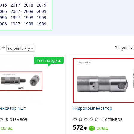
016
2017
2018
2019
006
2007
2008
2009
996
1997
1998
1999
986
1987
1988
1989
ка:
Результа
по рейтингу
Топ продаж
енсатор 1шт
Гидрокомпенсатор
0 отзывов
0 отзывов
572
склад
₴
склад