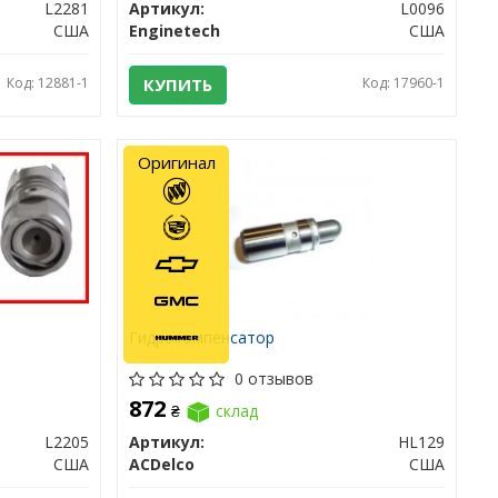
L2281
Артикул:
L0096
США
Enginetech
США
Код: 12881-1
КУПИТЬ
Код: 17960-1
Оригинал
Гидрокомпенсатор
0 отзывов
872
₴
склад
L2205
Артикул:
HL129
США
ACDelco
США