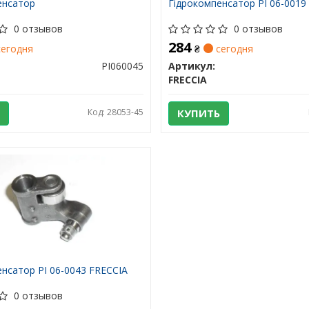
енсатор
Гідрокомпенсатор PI 06-0019
0 отзывов
0 отзывов
284
егодня
₴
сегодня
PI060045
Артикул:
FRECCIA
Код: 28053-45
КУПИТЬ
нсатор PI 06-0043 FRECCIA
0 отзывов