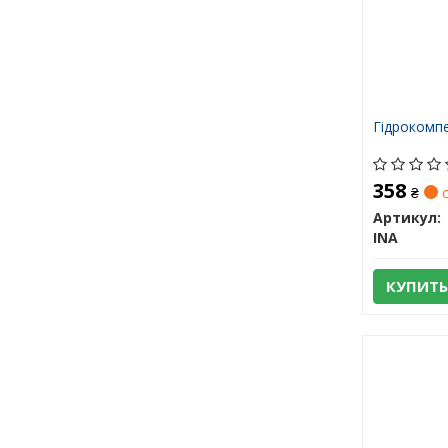
Гідрокомпе
358
₴
с
Артикул:
INA
КУПИТЬ