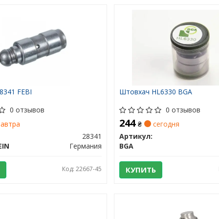
8341 FEBI
Штовхач HL6330 BGA
0 отзывов
0 отзывов
244
автра
₴
сегодня
28341
Артикул:
EIN
Германия
BGA
Код: 22667-45
КУПИТЬ