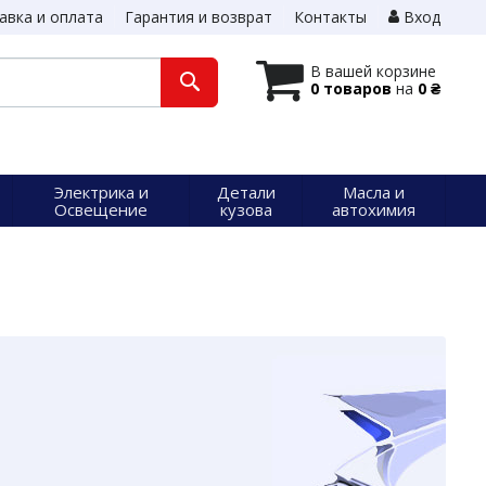
авка и оплата
Гарантия и возврат
Контакты
Вход
В вашей корзине
0 товаров
на
0 ₴
Электрика и
Детали
Масла и
Освещение
кузова
автохимия