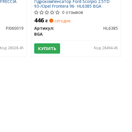
 FRECCIA
Гідрокомпенсатор Ford Scorpio 2.5TD
93-/Opel Frontera 96- HL6385 BGA
0 отзывов
446
₴
сегодня
PI060019
Артикул:
HL6385
BGA
Код: 28028-45
КУПИТЬ
Код: 28494-45