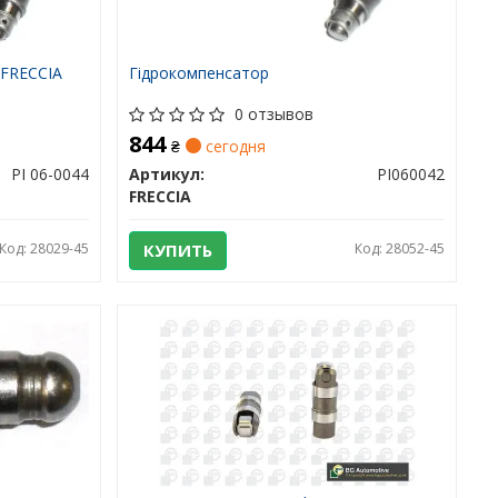
 FRECCIA
Гідрокомпенсатор
0 отзывов
844
₴
сегодня
PI 06-0044
Артикул:
PI060042
FRECCIA
Код: 28029-45
КУПИТЬ
Код: 28052-45