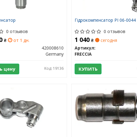
енсатор
Гідрокомпенсатор PI 06-0044
0 отзывов
0 отзывов
20
1 040
₴
от 1 дн.
₴
сегодня
420008610
Артикул:
Germany
FRECCIA
ь цену
Код: 19136
КУПИТЬ