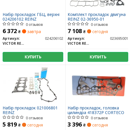
Набір прокладок ГБЦ, верхні
Комплект прокладок двигуна
024206102 REINZ
REINZ 02-36950-01
0 отзывов
0 отзывов
6 372
7 108
₴
завтра
₴
сегодня
Артикул:
024206102
Артикул:
023695001
VICTOR REINZ
VICTOR REINZ
КУПИТЬ
КУПИТЬ
Набір прокладок 021006801
Набір прокладок, головка
REINZ
цилиндра 418372P CORTECO
0 отзывов
0 отзывов
5 819
3 396
₴
сегодня
₴
сегодня