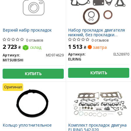
Верхній набір прокладок
Набор прокладок двигателя
нижний, без прокладки
поддона
0 отзывов
0 отзывов
2 723
1 513
₴
склад
₴
завтра
Артикул:
EL528970
Артикул:
MD974629
ELRING
MITSUBISHI
КУПИТЬ
КУПИТЬ
Оригинал
Кольцо уплотнительное
Комплект прокладок двигуна
ELRING 542.020