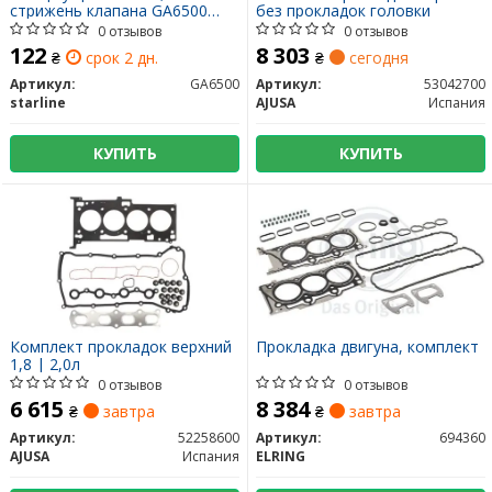
стрижень клапана GA6500
без прокладок головки
STARLINE
0 отзывов
0 отзывов
122
8 303
₴
срок 2 дн.
₴
сегодня
Артикул:
GA6500
Артикул:
53042700
starline
AJUSA
Испания
КУПИТЬ
КУПИТЬ
Комплект прокладок верхний
Прокладка двигуна, комплект
1,8 | 2,0л
0 отзывов
0 отзывов
6 615
8 384
₴
завтра
₴
завтра
Артикул:
52258600
Артикул:
694360
AJUSA
Испания
ELRING