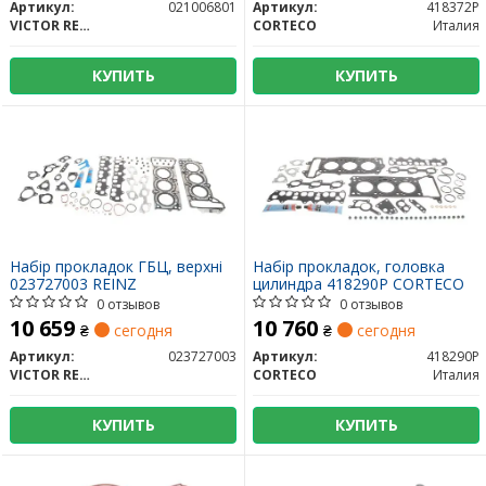
Артикул:
021006801
Артикул:
418372P
VICTOR REINZ
CORTECO
Италия
КУПИТЬ
КУПИТЬ
Набір прокладок ГБЦ, верхні
Набір прокладок, головка
023727003 REINZ
цилиндра 418290P CORTECO
0 отзывов
0 отзывов
10 659
10 760
₴
сегодня
₴
сегодня
Артикул:
023727003
Артикул:
418290P
VICTOR REINZ
CORTECO
Италия
КУПИТЬ
КУПИТЬ