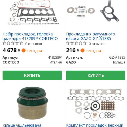
Набір прокладок, головка
Прокладання вакуумного
цилиндра 418289P CORTECO
насоса GAZO GZ-A1885
0 отзывов
0 отзывов
4 678
216
₴
сегодня
₴
сегодня
Артикул:
418289P
Артикул:
GZ-A1885
CORTECO
Италия
GAZO
Польша
КУПИТЬ
КУПИТЬ
Кільце ущільнювача,
Комплект прокладок верхний