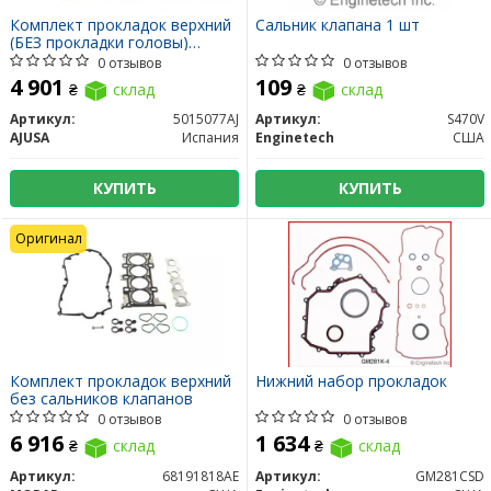
Комплект прокладок верхний
Сальник клапана 1 шт
(БЕЗ прокладки головы)
включая кольца форсунок
0 отзывов
0 отзывов
4 901
109
₴
склад
₴
склад
Артикул:
5015077AJ
Артикул:
S470V
AJUSA
Испания
Enginetech
США
КУПИТЬ
КУПИТЬ
Оригинал
Комплект прокладок верхний
Нижний набор прокладок
без сальников клапанов
0 отзывов
0 отзывов
6 916
1 634
₴
склад
₴
склад
Артикул:
68191818AE
Артикул:
GM281CSD