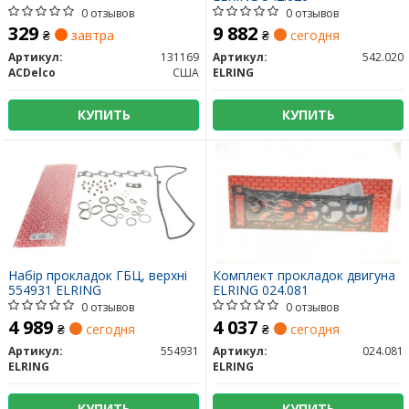
0 отзывов
0 отзывов
329
9 882
₴
завтра
₴
сегодня
Артикул:
131169
Артикул:
542.020
ACDelco
США
ELRING
КУПИТЬ
КУПИТЬ
Набір прокладок ГБЦ, верхні
Комплект прокладок двигуна
554931 ELRING
ELRING 024.081
0 отзывов
0 отзывов
4 989
4 037
₴
сегодня
₴
сегодня
Артикул:
554931
Артикул:
024.081
ELRING
ELRING
КУПИТЬ
КУПИТЬ