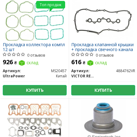
Топ продаж
Прокладка коллектора компл
Прокладка клапанной крышки
12 шт
+ прокладка свечного канала
0 отзывов
0 отзывов
926
616
₴
склад
₴
склад
Артикул:
MS20457
Артикул:
4884762VR
UltraPower
Китай
VICTOR REINZ
КУПИТЬ
КУПИТЬ