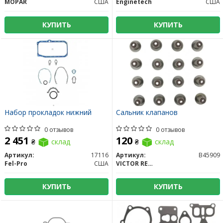
MOPAR
США
Enginetech
США
КУПИТЬ
КУПИТЬ
Набор прокладок нижний
Сальник клапанов
0 отзывов
0 отзывов
2 451
120
₴
склад
₴
склад
Артикул:
17116
Артикул:
B45909
Fel-Pro
США
VICTOR REINZ
КУПИТЬ
КУПИТЬ