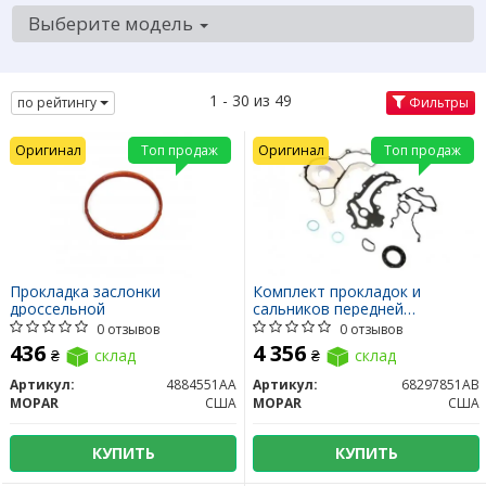
Выберите модель
1 - 30 из 49
по рейтингу
Фильтры
Оригинал
Топ продаж
Оригинал
Топ продаж
Прокладка заслонки
Комплект прокладок и
дроссельной
сальников передней
крышки+прокладка помпы
0 отзывов
0 отзывов
436
4 356
₴
склад
₴
склад
Артикул:
4884551AA
Артикул:
68297851AB
MOPAR
США
MOPAR
США
КУПИТЬ
КУПИТЬ