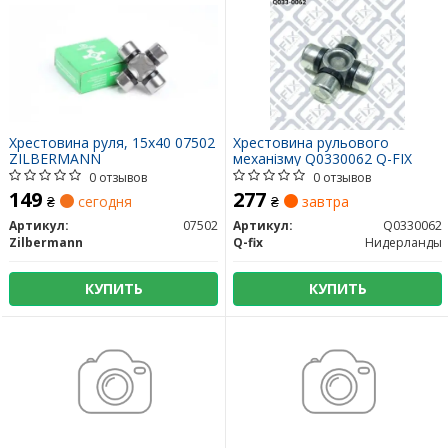
Хрестовина руля, 15x40 07502
Хрестовина рульового
ZILBERMANN
механізму Q0330062 Q-FIX
0 отзывов
0 отзывов
149
277
₴
сегодня
₴
завтра
Артикул:
07502
Артикул:
Q0330062
Zilbermann
Q-fix
Нидерланды
КУПИТЬ
КУПИТЬ