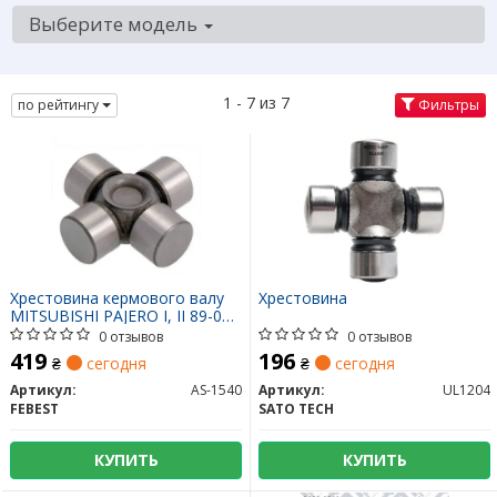
Выберите модель
1 - 7 из 7
по рейтингу
Фильтры
Хрестовина кермового валу
Хрестовина
MITSUBISHI PAJERO I, II 89-00
(Вир-во FEBEST)
0 отзывов
0 отзывов
419
196
₴
сегодня
₴
сегодня
Артикул:
AS-1540
Артикул:
UL1204
FEBEST
SATO TECH
КУПИТЬ
КУПИТЬ