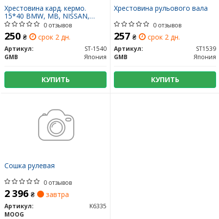
Хрестовина кард. кермо.
Хрестовина рульового вала
15*40 BMW, MB, NISSAN,
MITSUBISHI, RENAULT (вир-во
0 отзывов
0 отзывов
GMB)
250
257
₴
срок 2 дн.
₴
срок 2 дн.
Артикул:
ST-1540
Артикул:
ST1539
GMB
Япония
GMB
Япония
КУПИТЬ
КУПИТЬ
Сошка рулевая
0 отзывов
2 396
₴
завтра
Артикул:
K6335
MOOG