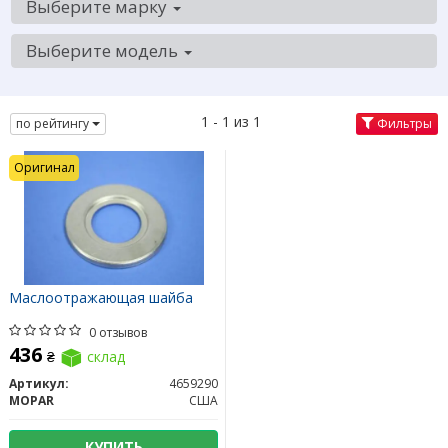
Выберите марку
Выберите модель
1 - 1 из 1
по рейтингу
Фильтры
Оригинал
Маслоотражающая шайба
0 отзывов
436
₴
склад
Артикул:
4659290
MOPAR
США
КУПИТЬ