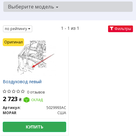
Выберите модель
1 - 1 из 1
по рейтингу
Фильтры
Оригинал
Воздуховод левый
0 отзывов
2 723
₴
склад
Артикул:
5029993AC
MOPAR
США
КУПИТЬ