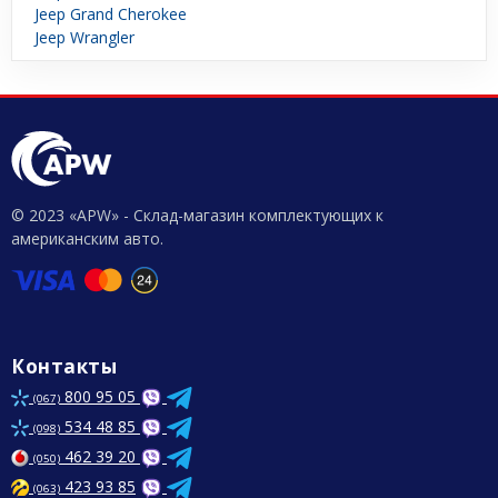
Jeep Grand Cherokee
Jeep Wrangler
© 2023 «APW» - Склад-магазин комплектующих к
американским авто.
Контакты
800 95 05
(067)
534 48 85
(098)
462 39 20
(050)
423 93 85
(063)