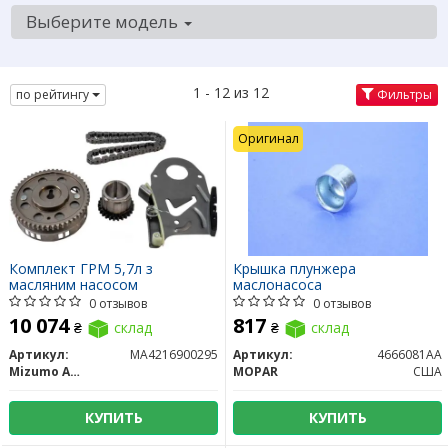
Выберите модель
1 - 12 из 12
по рейтингу
Фильтры
Оригинал
Комплект ГРМ 5,7л з
Крышка плунжера
масляним насосом
маслонасоса
0 отзывов
0 отзывов
10 074
817
₴
склад
₴
склад
Артикул:
MA4216900295
Артикул:
4666081AA
Mizumo Auto
MOPAR
США
КУПИТЬ
КУПИТЬ