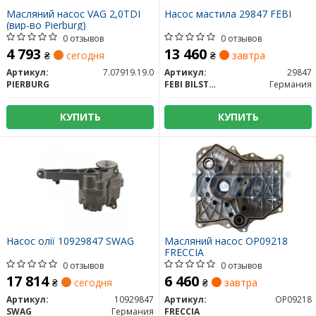
Масляний насос VAG 2,0TDI
Насос мастила 29847 FEBI
(вир-во Pierburg)
0 отзывов
0 отзывов
4 793
13 460
₴
сегодня
₴
завтра
Артикул:
7.07919.19.0
Артикул:
29847
PIERBURG
FEBI BILSTEIN
Германия
КУПИТЬ
КУПИТЬ
Насос олії 10929847 SWAG
Масляний насос OP09218
FRECCIA
0 отзывов
0 отзывов
17 814
6 460
₴
сегодня
₴
завтра
Артикул:
10929847
Артикул:
OP09218
SWAG
Германия
FRECCIA