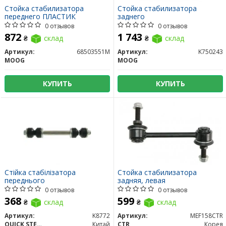
Стойка стабилизатора
Стойка стабилизатора
переднего ПЛАСТИК
заднего
0 отзывов
0 отзывов
872
1 743
₴
склад
₴
склад
Артикул:
68503551M
Артикул:
K750243
MOOG
MOOG
КУПИТЬ
КУПИТЬ
Стійка стабілізатора
Стойка стабилизатора
переднього
задняя, ​​левая
0 отзывов
0 отзывов
368
599
₴
склад
₴
склад
Артикул:
K8772
Артикул:
MEF158CTR
QUICK STEER
Китай
CTR
Корея