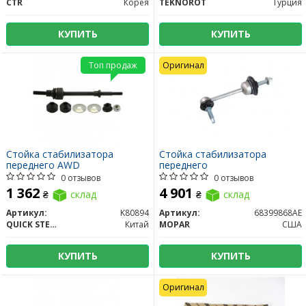
CTR
Корея
TEKNOROT
Турция
КУПИТЬ
КУПИТЬ
Топ продаж
Оригинал
Стойка стабилизатора
Стойка стабилизатора
переднего AWD
переднего
0 отзывов
0 отзывов
1 362
4 901
₴
склад
₴
склад
Артикул:
K80894
Артикул:
68399868AE
QUICK STEER
Китай
MOPAR
США
КУПИТЬ
КУПИТЬ
Оригинал