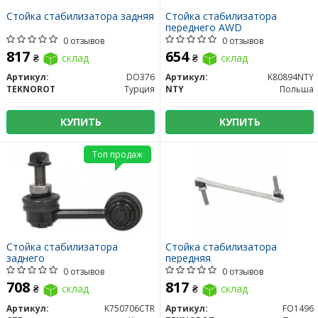
Стойка стабилизатора задняя
Стойка стабилизатора
переднего AWD
0 отзывов
0 отзывов
817
654
₴
склад
₴
склад
Артикул:
DO376
Артикул:
K80894NTY
TEKNOROT
Турция
NTY
Польша
КУПИТЬ
КУПИТЬ
Топ продаж
Стойка стабилизатора
Стойка стабилизатора
заднего
передняя
0 отзывов
0 отзывов
708
817
₴
склад
₴
склад
Артикул:
K750706CTR
Артикул:
FO1496