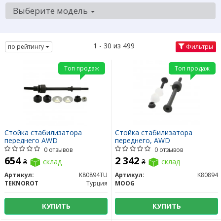
Выберите модель
1 - 30 из 499
по рейтингу
Фильтры
Топ продаж
Топ продаж
Стойка стабилизатора
Стойка стабилизатора
переднего AWD
переднего, AWD
0 отзывов
0 отзывов
654
2 342
₴
склад
₴
склад
Артикул:
K80894TU
Артикул:
K80894
TEKNOROT
Турция
MOOG
КУПИТЬ
КУПИТЬ