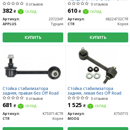
ROAD
0 отзывов
0 отзывов
382
610
₴
склад
₴
склад
Артикул:
23723AP
Артикул:
68224732CTR
APPLUS
Турция
CTR
Корея
КУПИТЬ
КУПИТЬ
Стойка стабилизатора
Стойка стабилизатора
задняя, ​​правая без Off Road
задняя, ​​левая без Off Road
0 отзывов
0 отзывов
681
1 525
₴
склад
₴
склад
Артикул:
K750714CTR
Артикул:
K750715
CTR
Корея
MOOG