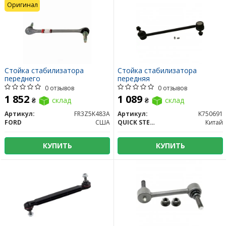
Оригинал
Стойка стабилизатора
Стойка стабилизатора
переднего
передняя
0 отзывов
0 отзывов
1 852
1 089
₴
склад
₴
склад
Артикул:
FR3Z5K483A
Артикул:
K750691
FORD
США
QUICK STEER
Китай
КУПИТЬ
КУПИТЬ