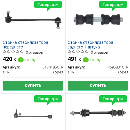
Топ продаж
Топ продаж
Стойка стабилизатора
Стойка стабилизатора
переднего
заднего 1 штука
0 отзывов
0 отзывов
420
491
₴
склад
₴
склад
Артикул:
5174185CTR
Артикул:
4695831CTR
CTR
Корея
CTR
Корея
КУПИТЬ
КУПИТЬ
Топ продаж
Топ продаж