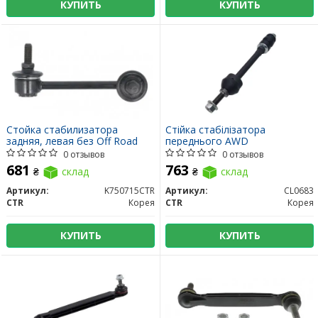
КУПИТЬ
КУПИТЬ
Стойка стабилизатора
Стійка стабілізатора
задняя, ​​левая без Off Road
переднього AWD
0 отзывов
0 отзывов
681
763
₴
склад
₴
склад
Артикул:
K750715CTR
Артикул:
CL0683
CTR
Корея
CTR
Корея
КУПИТЬ
КУПИТЬ