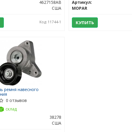
4627158AB
Артикул:
США
MOPAR
Код: 11744-1
КУПИТЬ
ь ремня навесного
ния
0 отзывов
склад
38278
США