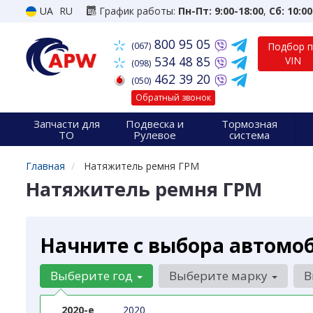
UA
RU
График работы:
Пн-Пт: 9:00-18:00
,
Сб: 10:00
800 95 05
(067)
Подбор 
534 48 85
VIN
(098)
462 39 20
(050)
Обратный звонок
Запчасти для
Подвеска и
Тормозная
ТО
Рулевое
система
Главная
Натяжитель ремня ГРМ
Натяжитель ремня ГРМ
Начните с выбора автомо
Выберите год
Выберите марку
В
2020-е
2020