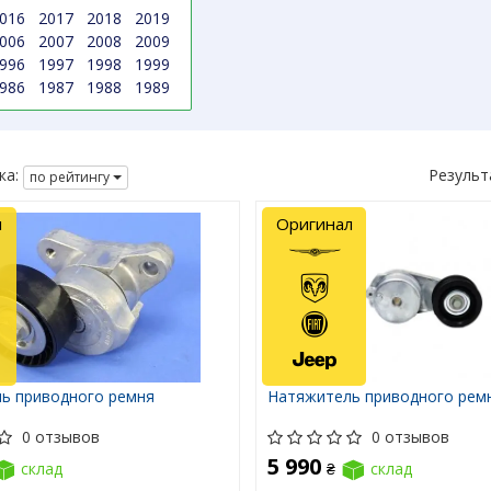
016
2017
2018
2019
006
2007
2008
2009
996
1997
1998
1999
986
1987
1988
1989
ка:
Результ
по рейтингу
л
Оригинал
ь приводного ремня
Натяжитель приводного рем
0 отзывов
0 отзывов
5 990
склад
₴
склад