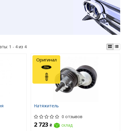
аты:
1 - 4 из 4
Оригинал
ня
Натяжитель
0 отзывов
2 723
₴
склад