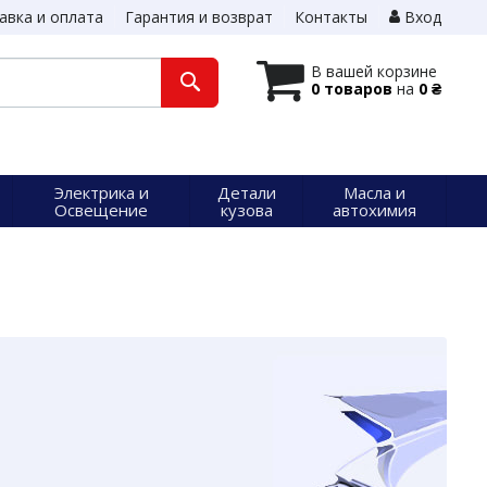
авка и оплата
Гарантия и возврат
Контакты
Вход
В вашей корзине
0 товаров
на
0 ₴
Электрика и
Детали
Масла и
Освещение
кузова
автохимия