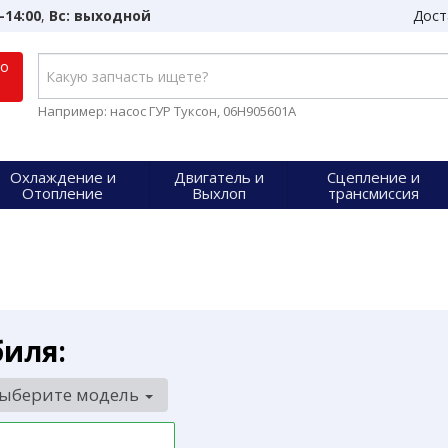
-14:00
,
Вс: выходной
Дост
по
Например: насос ГУР Туксон, 06H905601A
Охлаждение и
Двигатель и
Сцепление и
Отопление
Выхлоп
трансмиссия
биля:
ыберите модель