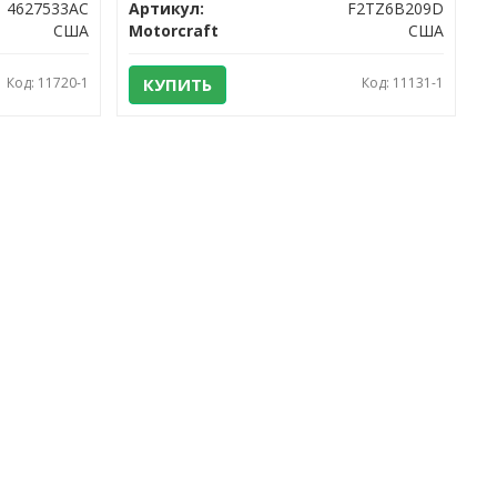
4627533AC
Артикул:
F2TZ6B209D
США
Motorcraft
США
Код: 11720-1
КУПИТЬ
Код: 11131-1