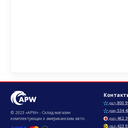
Контакт
800 9
(067)
534 4
(098)
© 2023 «APW» - Склад-магазин
462 3
комплектующих к американским авто.
(050)
423 9
(063)