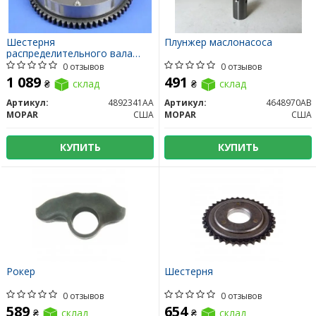
Шестерня
Плунжер маслонасоса
распределительного вала
правая
0 отзывов
0 отзывов
1 089
491
₴
склад
₴
склад
Артикул:
4892341AA
Артикул:
4648970AB
MOPAR
США
MOPAR
США
КУПИТЬ
КУПИТЬ
Рокер
Шестерня
0 отзывов
0 отзывов
589
654
₴
склад
₴
склад