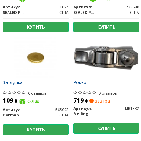
Артикул:
R1094
Артикул:
223640
SEALED POWER
США
SEALED POWER
США
КУПИТЬ
КУПИТЬ
Заглушка
Рокер
0 отзывов
0 отзывов
109
719
₴
склад
₴
завтра
Артикул:
MR1332
Артикул:
565093
Melling
Dorman
США
КУПИТЬ
КУПИТЬ