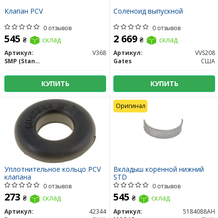
Клапан PCV
Соленоид выпускной
0 отзывов
0 отзывов
545
2 669
₴
склад
₴
склад
Артикул:
V368
Артикул:
VVS208
SMP (Standard Motors Products)
Gates
США
КУПИТЬ
КУПИТЬ
Оригинал
Уплотнительное кольцо PCV
Вкладыш коренной нижний
клапана
STD
0 отзывов
0 отзывов
273
545
₴
склад
₴
склад
Артикул:
42344
Артикул:
5184088AH