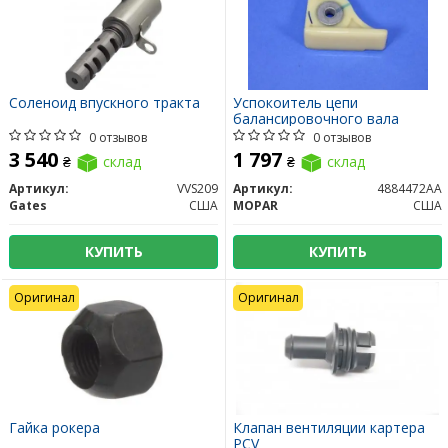
Соленоид впускного тракта
Успокоитель цепи
балансировочного вала
0 отзывов
0 отзывов
3 540
1 797
₴
склад
₴
склад
Артикул:
VVS209
Артикул:
4884472AA
Gates
США
MOPAR
США
КУПИТЬ
КУПИТЬ
Оригинал
Оригинал
Гайка рокера
Клапан вентиляции картера
PCV