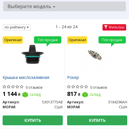
Выберите модель
1 - 24 из 24
по рейтингу
Фильтры
Оригинал
Топ продаж
Оригинал
Топ продаж
Крышка маслозаливная
Рокер
0 отзывов
0 отзывов
1 144
817
₴
склад
₴
склад
Артикул:
53013775AB
Артикул:
5184296AH
MOPAR
США
MOPAR
США
КУПИТЬ
КУПИТЬ