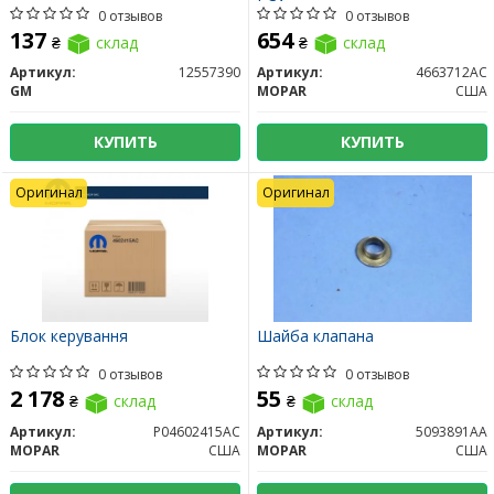
0 отзывов
0 отзывов
137
654
₴
склад
₴
склад
Артикул:
12557390
Артикул:
4663712AC
GM
MOPAR
США
КУПИТЬ
КУПИТЬ
Оригинал
Оригинал
Блок керування
Шайба клапана
0 отзывов
0 отзывов
2 178
55
₴
склад
₴
склад
Артикул:
P04602415AC
Артикул:
5093891AA
MOPAR
США
MOPAR
США