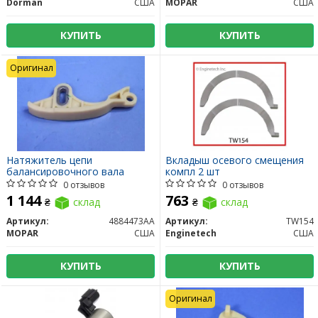
Dorman
США
MOPAR
США
КУПИТЬ
КУПИТЬ
Оригинал
Натяжитель цепи
Вкладыш осевого смещения
балансировочного вала
компл 2 шт
0 отзывов
0 отзывов
1 144
763
₴
склад
₴
склад
Артикул:
4884473AA
Артикул:
TW154
MOPAR
США
Enginetech
США
КУПИТЬ
КУПИТЬ
Оригинал