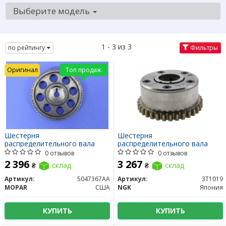
Выберите модель
1 - 3 из 3
по рейтингу
Фильтры
Оригинал
Топ продаж
Шестерня
Шестерня
распределительного вала
распределительного вала
0 отзывов
0 отзывов
2 396
3 267
₴
склад
₴
склад
Артикул:
5047367AA
Артикул:
3T1019
MOPAR
США
NGK
Япония
КУПИТЬ
КУПИТЬ