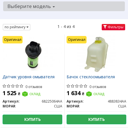
Выберите модель
1 - 4 из 4
по рейтингу
Фильтры
Оригинал
Оригинал
Датчик уровня омывателя
Бачок стеклоомывателя
0 отзывов
0 отзывов
1 525
1 634
₴
склад
₴
склад
Артикул:
68225064AA
Артикул:
4883834AA
MOPAR
США
MOPAR
США
КУПИТЬ
КУПИТЬ