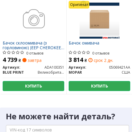
Оригинал
Бачок склоомивача (з
Бачок омивача
горловиною) JEEP CHEROKEE
09.01-01.08 ADA100351 BLUE
0 отзывов
0 отзывов
PRINT
4 739
3 814
₴
завтра
₴
срок 2 дн.
Артикул:
ADA100351
Артикул:
05069421AA
BLUE PRINT
Великобритания
MOPAR
США
КУПИТЬ
КУПИТЬ
Не можете найти деталь?