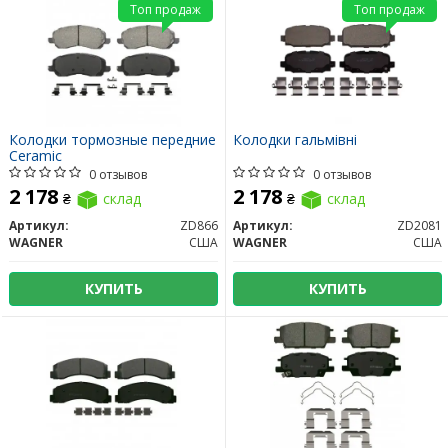
Топ продаж
Топ продаж
Колодки тормозные передние
Колодки гальмівні
Ceramic
0 отзывов
0 отзывов
2 178
2 178
₴
склад
₴
склад
Артикул:
ZD866
Артикул:
ZD2081
WAGNER
США
WAGNER
США
КУПИТЬ
КУПИТЬ