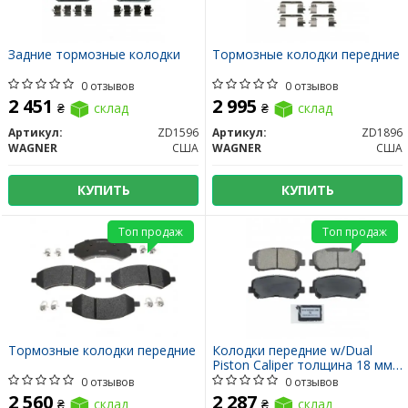
Задние тормозные колодки
Тормозные колодки передние
0 отзывов
0 отзывов
2 451
2 995
₴
склад
₴
склад
Артикул:
ZD1596
Артикул:
ZD1896
WAGNER
США
WAGNER
США
КУПИТЬ
КУПИТЬ
Топ продаж
Топ продаж
Тормозные колодки передние
Колодки передние w/Dual
Piston Caliper толщина 18 мм
на диски 305мм
0 отзывов
0 отзывов
2 560
2 287
₴
склад
₴
склад