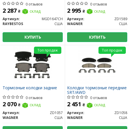
0 отзывов
0 отзывов
2 287
2 995
₴
склад
₴
склад
Артикул:
MGD1647CH
Артикул:
ZD1589
RAYBESTOS
США
WAGNER
США
КУПИТЬ
КУПИТЬ
Топ продаж
Топ продаж
Тормозные колодки задние
Колодки тормозные передние
SRT/AWD
0 отзывов
0 отзывов
2 070
2 451
₴
склад
₴
склад
Артикул:
ZD1057
Артикул:
ZD1058
WAGNER
США
WAGNER
США