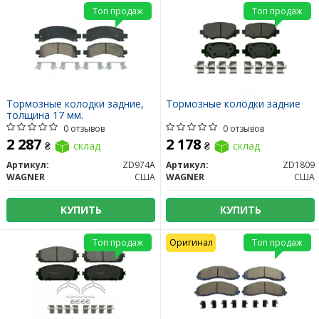
Топ продаж
Топ продаж
Тормозные колодки задние,
Тормозные колодки задние
толщина 17 мм.
0 отзывов
0 отзывов
2 287
2 178
₴
склад
₴
склад
Артикул:
ZD974A
Артикул:
ZD1809
WAGNER
США
WAGNER
США
КУПИТЬ
КУПИТЬ
Топ продаж
Оригинал
Топ продаж