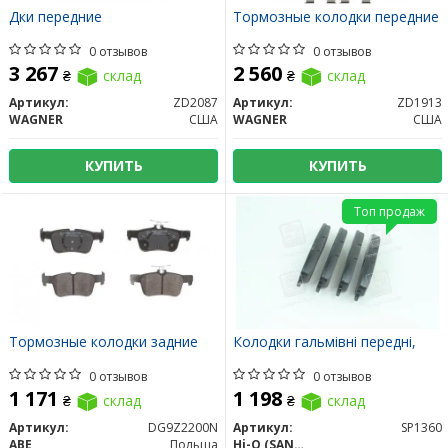
Дки передние
Тормозные колодки передние
0 отзывов
0 отзывов
3 267
2 560
₴
склад
₴
склад
Артикул:
ZD2087
Артикул:
ZD1913
WAGNER
США
WAGNER
США
КУПИТЬ
КУПИТЬ
Топ продаж
Тормозные колодки задние
Колодки гальмівні передні,
0 отзывов
0 отзывов
1 171
1 198
₴
склад
₴
склад
Артикул:
DG9Z2200N
Артикул:
SP1360
ABE
Польша
Hi-Q (SANGSIN)