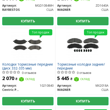
Артикул:
MGD1084MH
Артикул:
ZD1640A
RAYBESTOS
США
WAGNER
США
КУПИТЬ
КУПИТЬ
Топ продаж
Топ продаж
Колодки тормозные передние
Тормозные колодки задние/
(диск 332-335 мм)
передние
0 отзывов
0 отзывов
2 070
5 445
₴
склад
₴
склад
Артикул:
10210840
Артикул:
MX2018A
Centric Parts
WAGNER
США
КУПИТЬ
КУПИТЬ