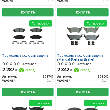
WAGNER
США
WAGNER
США
КУПИТЬ
КУПИТЬ
Топ продаж
Топ продаж
Тормозные колодки задние
Тормозные колодки задние
(Manual Parking Brake)
0 отзывов
0 отзывов
2 287
2 342
₴
склад
₴
склад
Артикул:
ZD1707
Артикул:
ZD1602
WAGNER
США
WAGNER
США
КУПИТЬ
КУПИТЬ
Топ продаж
Топ продаж