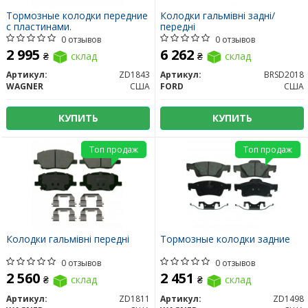
Тормозные колодки передние
Колодки гальмівні задні/
с пластинами.
передні
0 отзывов
0 отзывов
2 995
6 262
₴
склад
₴
склад
Артикул:
ZD1843
Артикул:
BRSD2018
WAGNER
США
FORD
США
КУПИТЬ
КУПИТЬ
Топ продаж
Топ продаж
Колодки гальмівні передні
Тормозные колодки задние
0 отзывов
0 отзывов
2 560
2 451
₴
склад
₴
склад
Артикул:
ZD1811
Артикул:
ZD1498