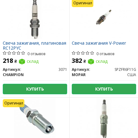
Оригинал
Свеча зажигания, платиновая
Свеча зажигания V-Power
RC12PYC
0 отзывов
0 отзывов
218
382
₴
склад
₴
склад
Артикул:
3071
Артикул:
SPZFR6F11G
CHAMPION
MOPAR
США
КУПИТЬ
КУПИТЬ
Оригинал