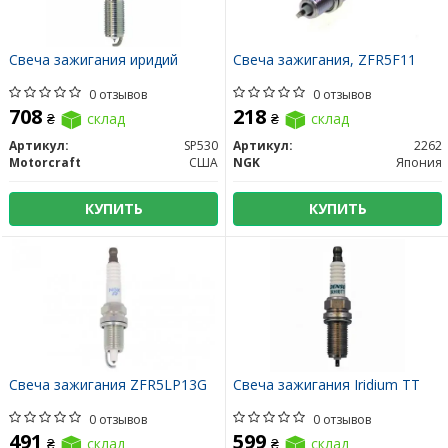
Свеча зажигания иридий
Свеча зажигания, ZFR5F11
0 отзывов
0 отзывов
708
218
₴
склад
₴
склад
Артикул:
SP530
Артикул:
2262
Motorcraft
США
NGK
Япония
КУПИТЬ
КУПИТЬ
Свеча зажигания ZFR5LP13G
Свеча зажигания Iridium TT
0 отзывов
0 отзывов
491
599
₴
склад
₴
склад