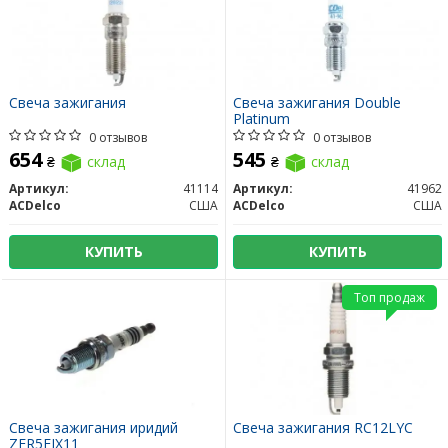
Свеча зажигания
Свеча зажигания Double
Platinum
0 отзывов
0 отзывов
654
545
₴
склад
₴
склад
Артикул:
41114
Артикул:
41962
ACDelco
США
ACDelco
США
КУПИТЬ
КУПИТЬ
Топ продаж
Свеча зажигания иридий
Свеча зажигания RC12LYC
ZFR5FIX11