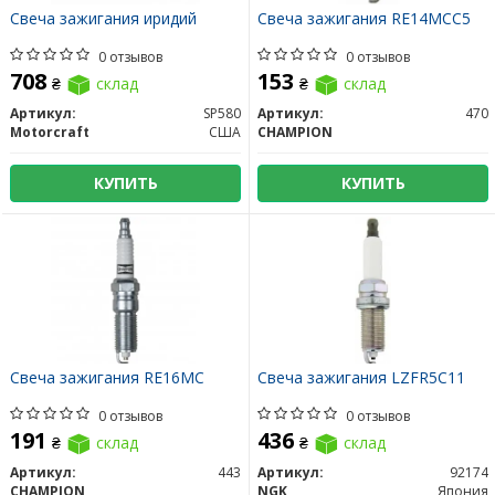
Свеча зажигания иридий
Свеча зажигания RE14MCC5
0 отзывов
0 отзывов
708
153
₴
склад
₴
склад
Артикул:
SP580
Артикул:
470
Motorcraft
США
CHAMPION
КУПИТЬ
КУПИТЬ
Свеча зажигания RE16MC
Свеча зажигания LZFR5C11
0 отзывов
0 отзывов
191
436
₴
склад
₴
склад
Артикул:
443
Артикул:
92174
CHAMPION
NGK
Япония