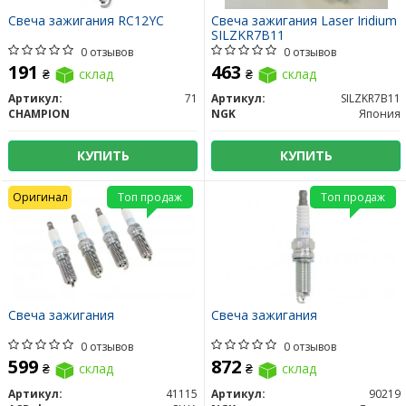
Свеча зажигания RC12YC
Свеча зажигания Laser Iridium
SILZKR7B11
0 отзывов
0 отзывов
191
463
₴
склад
₴
склад
Артикул:
71
Артикул:
SILZKR7B11
CHAMPION
NGK
Япония
КУПИТЬ
КУПИТЬ
Оригинал
Топ продаж
Топ продаж
Свеча зажигания
Свеча зажигания
0 отзывов
0 отзывов
599
872
₴
склад
₴
склад
Артикул:
41115
Артикул:
90219