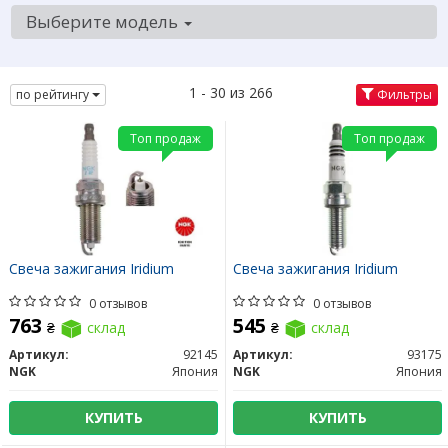
Выберите модель
1 - 30 из 266
по рейтингу
Фильтры
Топ продаж
Топ продаж
Свеча зажигания Iridium
Свеча зажигания Iridium
0 отзывов
0 отзывов
763
545
₴
склад
₴
склад
Артикул:
92145
Артикул:
93175
NGK
Япония
NGK
Япония
КУПИТЬ
КУПИТЬ