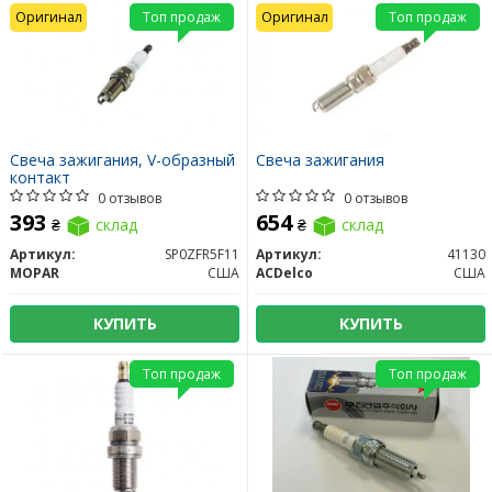
Оригинал
Топ продаж
Оригинал
Топ продаж
Свеча зажигания, V-образный
Свеча зажигания
контакт
0 отзывов
0 отзывов
393
654
₴
склад
₴
склад
Артикул:
SP0ZFR5F11
Артикул:
41130
MOPAR
США
ACDelco
США
КУПИТЬ
КУПИТЬ
Топ продаж
Топ продаж