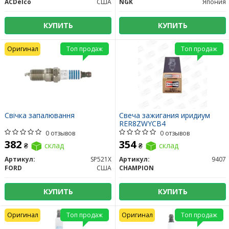
ACDelco
США
NGK
Япония
КУПИТЬ
КУПИТЬ
Оригинал
Топ продаж
Топ продаж
Свічка запалювання
Свеча зажигания иридиум
RER8ZWYCB4
0 отзывов
0 отзывов
382
354
₴
склад
₴
склад
Артикул:
SP521X
Артикул:
9407
FORD
США
CHAMPION
КУПИТЬ
КУПИТЬ
Оригинал
Топ продаж
Оригинал
Топ продаж