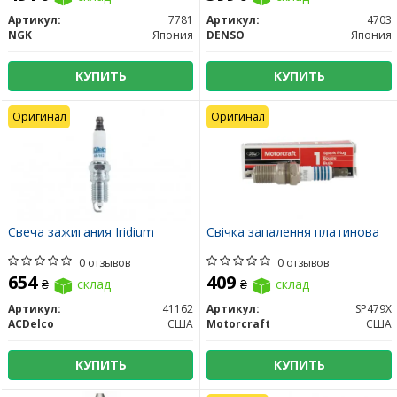
Артикул:
7781
Артикул:
4703
NGK
Япония
DENSO
Япония
КУПИТЬ
КУПИТЬ
Оригинал
Оригинал
Свеча зажигания Iridium
Свічка запалення платинова
0 отзывов
0 отзывов
654
409
₴
склад
₴
склад
Артикул:
41162
Артикул:
SP479X
ACDelco
США
Motorcraft
США
КУПИТЬ
КУПИТЬ