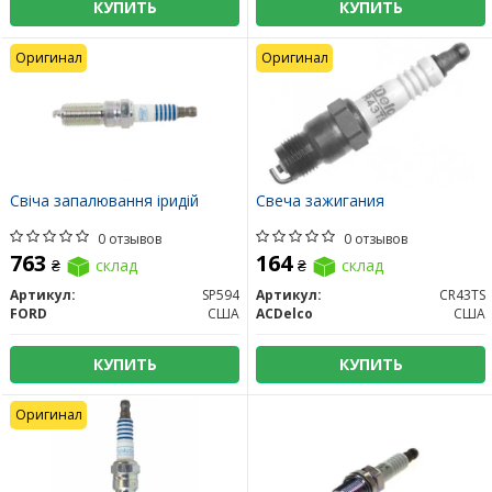
КУПИТЬ
КУПИТЬ
Оригинал
Оригинал
Свіча запалювання іридій
Свеча зажигания
0 отзывов
0 отзывов
763
164
₴
склад
₴
склад
Артикул:
SP594
Артикул:
CR43TS
FORD
США
ACDelco
США
КУПИТЬ
КУПИТЬ
Оригинал