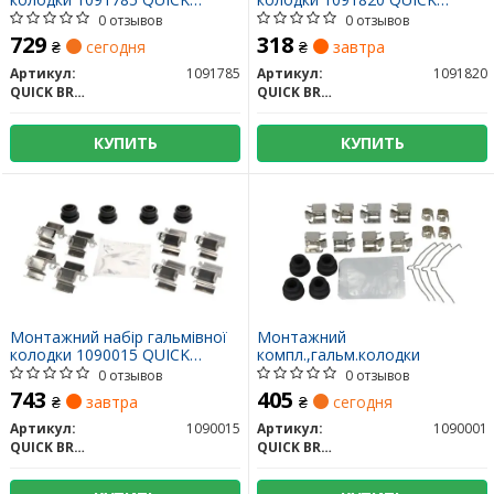
BRAKE
BRAKE
0 отзывов
0 отзывов
729
318
₴
сегодня
₴
завтра
Артикул:
1091785
Артикул:
1091820
QUICK BRAKE
QUICK BRAKE
КУПИТЬ
КУПИТЬ
Монтажний набір гальмівної
Монтажний
колодки 1090015 QUICK
компл.,гальм.колодки
BRAKE
0 отзывов
0 отзывов
743
405
₴
завтра
₴
сегодня
Артикул:
1090015
Артикул:
1090001
QUICK BRAKE
QUICK BRAKE