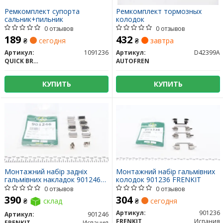
Ремкомплект супорта
Ремкомплект тормозных
сальник+пильник
колодок
0 отзывов
0 отзывов
189
432
₴
сегодня
₴
завтра
Артикул:
1091236
Артикул:
D42399A
QUICK BRAKE
AUTOFREN
КУПИТЬ
КУПИТЬ
Монтажний набір задніх
Монтажний набір гальмівних
гальмівних накладок 901246
колодок 901236 FRENKIT
FRENKIT
0 отзывов
0 отзывов
390
304
₴
склад
₴
сегодня
Артикул:
901236
Артикул:
901246
FRENKIT
Испания
FRENKIT
Испания