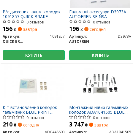
Р/к дискових гальм. колодок
Гальмівні аксесуари D3973A
1091857 QUICK BRAKE
AUTOFREN SEINSA
0 отзывов
0 отзывов
156
196
₴
завтра
₴
сегодня
Артикул:
1091857
Артикул:
D3973A
QUICK BRAKE
AUTOFREN
КУПИТЬ
КУПИТЬ
К-т встановлення колодок
Монтажний набір гальмівних
гальмівних BLUE PRINT
колодок ADA1041505 BLUE
ADC448603
PRINT
0 отзывов
0 отзывов
210
3 747
₴
сегодня
₴
завтра
Артикул:
ADC448603
Артикул:
ADA1041505