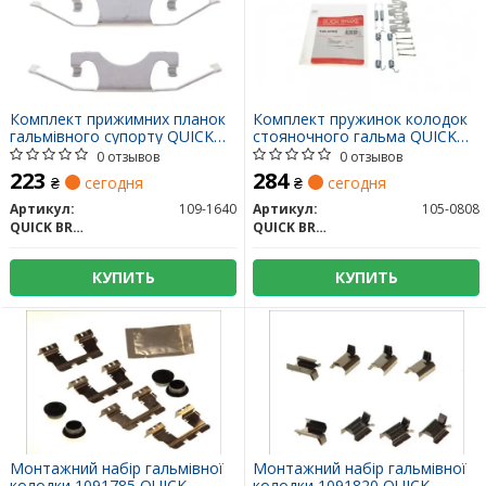
Комплект прижимних планок
Комплект пружинок колодок
гальмівного супорту QUICK
стояночного гальма QUICK
BRAKE 109-1640
BRAKE 105-0808
0 отзывов
0 отзывов
223
284
₴
сегодня
₴
сегодня
Артикул:
109-1640
Артикул:
105-0808
QUICK BRAKE
QUICK BRAKE
КУПИТЬ
КУПИТЬ
Монтажний набір гальмівної
Монтажний набір гальмівної
колодки 1091785 QUICK
колодки 1091820 QUICK