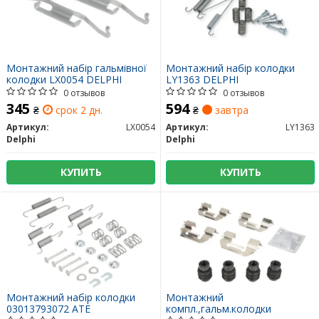
Монтажний набір гальмівної
Монтажний набір колодки
колодки LX0054 DELPHI
LY1363 DELPHI
0 отзывов
0 отзывов
345
594
₴
срок 2 дн.
₴
завтра
Артикул:
LX0054
Артикул:
LY1363
Delphi
Delphi
КУПИТЬ
КУПИТЬ
Монтажний набір колодки
Монтажний
03013793072 ATE
компл.,гальм.колодки