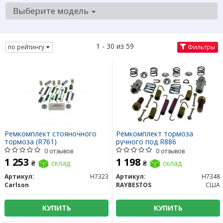
Выберите модель
1 - 30 из 59
по рейтингу
Фильтры
Ремкомплект стояночного
Ремкомплект тормоза
тормоза (R761)
ручного под R886
0 отзывов
0 отзывов
1 253
1 198
₴
склад
₴
склад
Артикул:
H7323
Артикул:
H7348
Carlson
RAYBESTOS
США
КУПИТЬ
КУПИТЬ