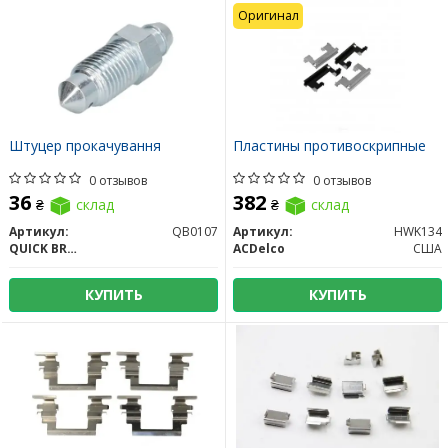
Оригинал
Штуцер прокачування
Пластины противоскрипные
0 отзывов
0 отзывов
36
382
₴
склад
₴
склад
Артикул:
QB0107
Артикул:
HWK134
QUICK BRAKE
ACDelco
США
КУПИТЬ
КУПИТЬ