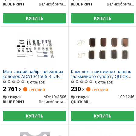
BLUE PRINT
Великобритания
BLUE PRINT
Великобритания
КУПИТЬ
КУПИТЬ
Монтажний набір гальмівних
Комплект прижимних планок
колодок ADA1041506 BLUE
гальмівного супорту QUICK
PRINT
BRAKE 109-1246
0 отзывов
0 отзывов
2 761
230
₴
сегодня
₴
сегодня
Артикул:
ADA1041506
Артикул:
109-1246
BLUE PRINT
Великобритания
QUICK BRAKE
КУПИТЬ
КУПИТЬ