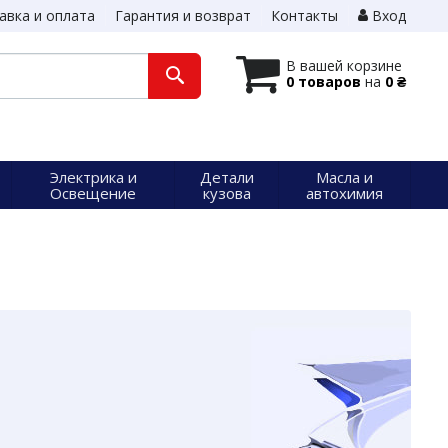
авка и оплата
Гарантия и возврат
Контакты
Вход
В вашей корзине
0 товаров
на
0 ₴
Электрика и
Детали
Масла и
Освещение
кузова
автохимия