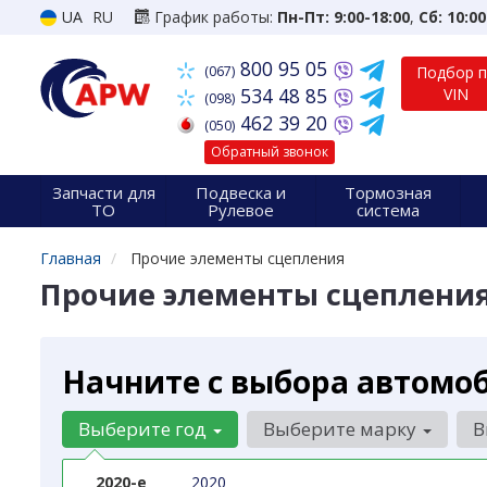
UA
RU
График работы:
Пн-Пт: 9:00-18:00
,
Сб: 10:00
800 95 05
(067)
Подбор 
534 48 85
VIN
(098)
462 39 20
(050)
Обратный звонок
Запчасти для
Подвеска и
Тормозная
ТО
Рулевое
система
Главная
Прочие элементы сцепления
Прочие элементы сцеплени
Начните с выбора автомо
Выберите год
Выберите марку
В
2020-е
2020