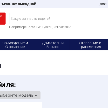
-14:00
,
Вс: выходной
Дост
по
Например: насос ГУР Туксон, 06H905601A
Охлаждение и
Двигатель и
Сцепление и
Отопление
Выхлоп
трансмиссия
я
биля:
ыберите модель