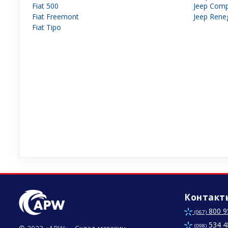
Fiat 500
Jeep Com
Fiat Freemont
Jeep Rene
Fiat Tipo
Контакт
800 9
(067)
534 4
(098)