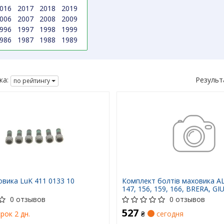
016
2017
2018
2019
006
2007
2008
2009
996
1997
1998
1999
986
1987
1988
1989
ка:
Результ
по рейтингу
вика LuK 411 0133 10
Комплект болтів маховика 
147, 156, 159, 166, BRERA, GI
GIULIETTA/HATCHBACK, MITO,
0 отзывов
0 отзывов
FIAT 500L, 500X, BRAVA, BRA
527
II, DOBLO, DOBLO CARGO 1.6
рок 2 дн.
₴
сегодня
12.98- ADW193305 BLUE PRIN