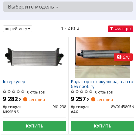
Выберите модель
1 - 2 из 2
по рейтингу
Фильтры
б/у
Інтеркулер
Радіатор інтеркуллера, з авто
без пробігу
0 отзывов
0 отзывов
9 282
9 257
₴
сегодня
₴
сегодня
Артикул:
961 238
Артикул:
8W0145805N
NISSENS
VAG
КУПИТЬ
КУПИТЬ