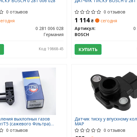
СКУ BOSCH 0 281 006 028
ДАТЧИК ТИСКУ BOSCH 0 281 
0 отзывов
0 отзывов
1 114
егодня
₴
сегодня
0 281 006 028
Артикул:
0
Германия
BOSCH
Код: 19868-45
КУПИТЬ
вления выхлопных газов
Датчик тиску у впускному кол
er/T5 (сажевого Фільтра)
MAP
FACET
0 отзывов
0 отзывов