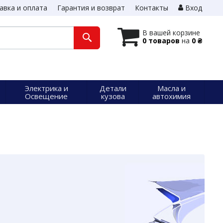
авка и оплата
Гарантия и возврат
Контакты
Вход
В вашей корзине
0 товаров
на
0 ₴
Электрика и
Детали
Масла и
Освещение
кузова
автохимия