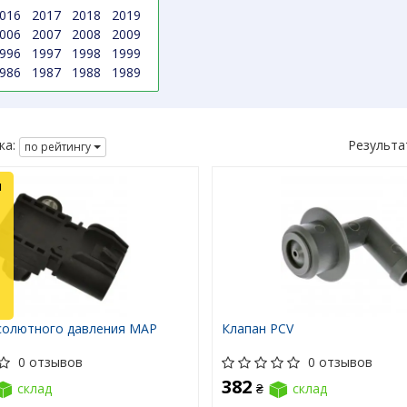
016
2017
2018
2019
006
2007
2008
2009
996
1997
1998
1999
986
1987
1988
1989
ка:
Результа
по рейтингу
л
солютного давления MAP
Клапан PCV
0 отзывов
0 отзывов
382
склад
₴
склад