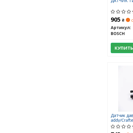
ДАТЧИК ТИ
905
₴
с
Артикул:
BOSCH
КУПИТЬ
Датчик да
addy/Craft
(10.3264) 