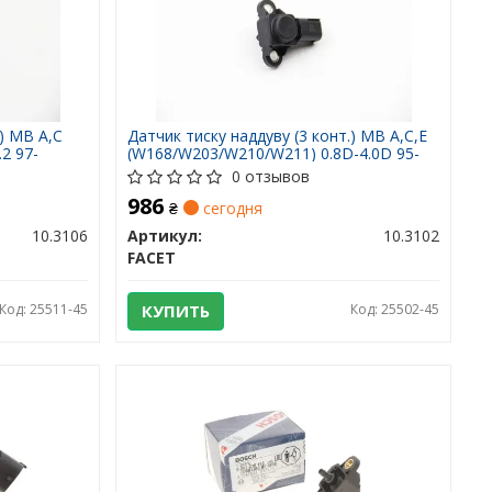
.) MB A,C
Датчик тиску наддуву (3 конт.) MB A,C,E
2 97-
(W168/W203/W210/W211) 0.8D-4.0D 95-
0 отзывов
986
₴
сегодня
10.3106
Артикул:
10.3102
FACET
Код: 25511-45
КУПИТЬ
Код: 25502-45