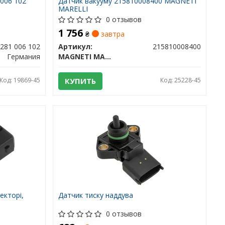
006 102
Датчик вакууму 215810008400 MAGNETI
MARELLI
0 отзывов
1 756
₴
завтра
 281 006 102
Артикул:
215810008400
Германия
MAGNETI MARELLI
Код: 19869-45
КУПИТЬ
Код: 25228-45
екторі,
Датчик тиску наддува
0 отзывов