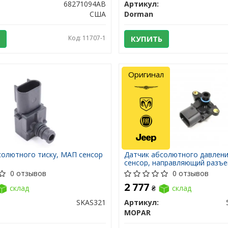
68271094AB
Артикул:
США
Dorman
Код: 11707-1
КУПИТЬ
Оригинал
солютного тиску, МАП сенсор
Датчик абсолютного давлени
сенсор, направляющий разъе
разъемом на себя)
0 отзывов
0 отзывов
2 777
склад
₴
склад
SKAS321
Артикул:
MOPAR