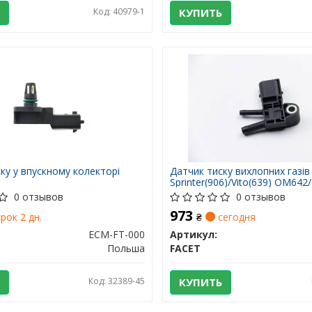
Код: 40979-1
КУПИТЬ
ку у впускному колекторі
Датчик тиску вихлопних газі
Sprinter(906)/Vito(639) OM642
0 отзывов
0 отзывов
973
рок 2 дн.
₴
сегодня
ECM-FT-000
Артикул:
Польша
FACET
Код: 32389-45
КУПИТЬ