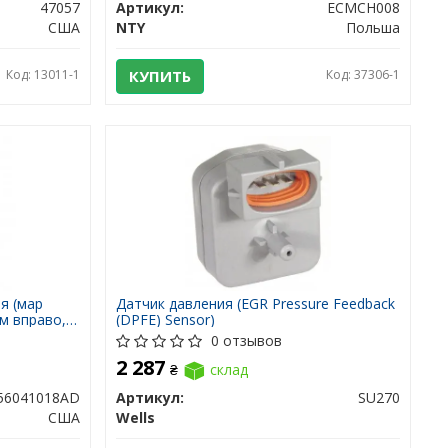
47057
Артикул:
ECMCH008
США
NTY
Польша
Код: 13011-1
КУПИТЬ
Код: 37306-1
я (мар
Датчик давления (EGR Pressure Feedback
м вправо,
(DPFE) Sensor)
0 отзывов
2 287
₴
склад
56041018AD
Артикул:
SU270
США
Wells