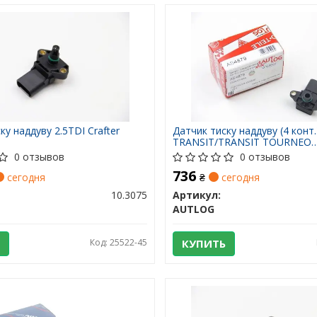
ку наддуву 2.5TDI Crafter
Датчик тиску наддуву (4 конт
TRANSIT/TRANSIT TOURNEO
2.2D/2.4D/3.2D 06-
0 отзывов
0 отзывов
736
сегодня
₴
сегодня
10.3075
Артикул:
AUTLOG
Код: 25522-45
КУПИТЬ