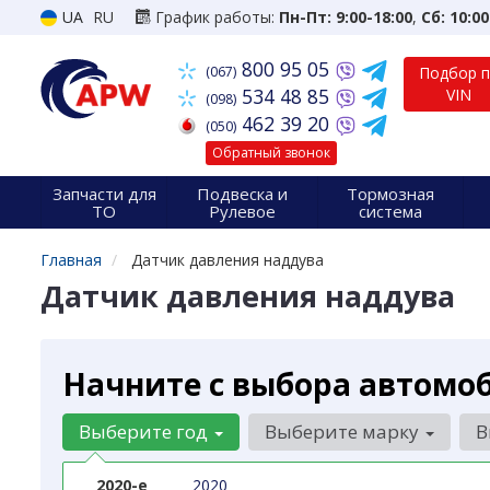
UA
RU
График работы:
Пн-Пт: 9:00-18:00
,
Сб: 10:00
800 95 05
(067)
Подбор 
534 48 85
VIN
(098)
462 39 20
(050)
Обратный звонок
Запчасти для
Подвеска и
Тормозная
ТО
Рулевое
система
Главная
Датчик давления наддува
Датчик давления наддува
Начните с выбора автомо
Выберите год
Выберите марку
В
2020-е
2020