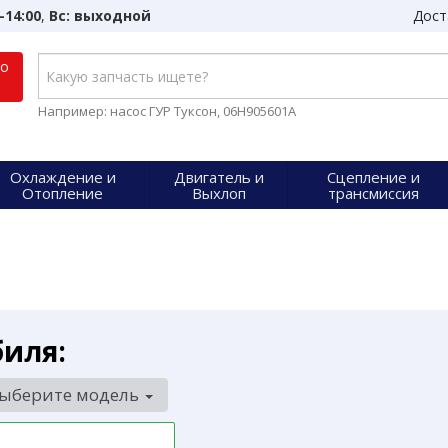
-14:00
,
Вс: выходной
Дост
по
Например: насос ГУР Туксон, 06H905601A
Охлаждение и
Двигатель и
Сцепление и
Отопление
Выхлоп
трансмиссия
биля:
ыберите модель