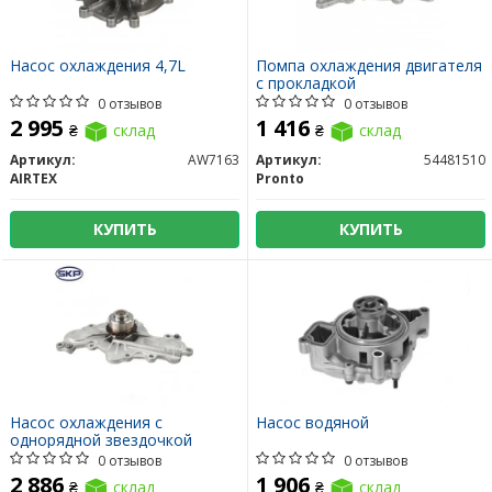
Насос охлаждения 4,7L
Помпа охлаждения двигателя
с прокладкой
0 отзывов
0 отзывов
2 995
1 416
₴
склад
₴
склад
Артикул:
AW7163
Артикул:
54481510
AIRTEX
Pronto
КУПИТЬ
КУПИТЬ
Насос охлаждения с
Насос водяной
однорядной звездочкой
0 отзывов
0 отзывов
2 886
1 906
₴
склад
₴
склад