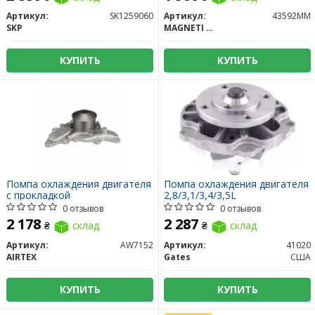
Артикул:
SK1259060
Артикул:
43592MM
SKP
MAGNETI MARELLI
КУПИТЬ
КУПИТЬ
Помпа охлаждения двигателя
Помпа охлаждения двигателя
с прокладкой
2,8/3,1/3,4/3,5L
0 отзывов
0 отзывов
2 178
2 287
₴
склад
₴
склад
Артикул:
AW7152
Артикул:
41020
AIRTEX
Gates
США
КУПИТЬ
КУПИТЬ