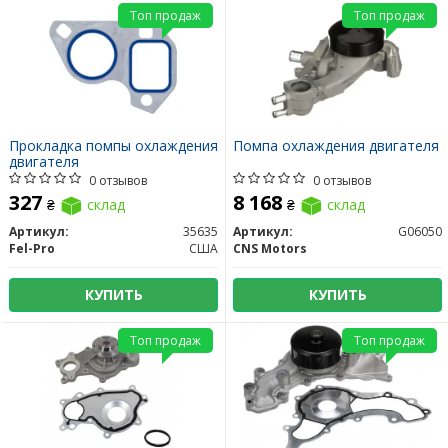
Топ продаж
Топ продаж
Прокладка помпы охлаждения
Помпа охлаждения двигателя
двигателя
0 отзывов
0 отзывов
327
8 168
₴
склад
₴
склад
Артикул:
35635
Артикул:
G06050
Fel-Pro
США
CNS Motors
КУПИТЬ
КУПИТЬ
Топ продаж
Топ продаж