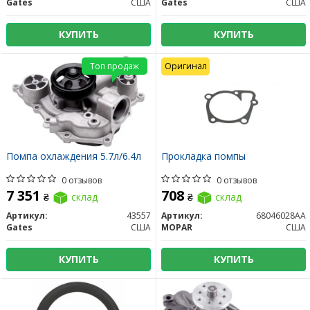
Gates
США
Gates
США
КУПИТЬ
КУПИТЬ
Топ продаж
Оригинал
Помпа охлаждения 5.7л/6.4л
Прокладка помпы
0 отзывов
0 отзывов
7 351
708
₴
склад
₴
склад
Артикул:
43557
Артикул:
68046028AA
Gates
США
MOPAR
США
КУПИТЬ
КУПИТЬ