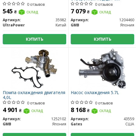
0 отзывов
0 отзывов
545
7 079
₴
склад
₴
склад
Артикул:
35982
Артикул:
1204460
UltraPower
Китай
GMB
Япония
КУПИТЬ
КУПИТЬ
Помпа охлаждения двигателя
Насос охлаждения 5.7L
4,0L
0 отзывов
0 отзывов
4 901
8 168
₴
склад
₴
склад
Артикул:
1252102
Артикул:
43559
GMB
Япония
Gates
США