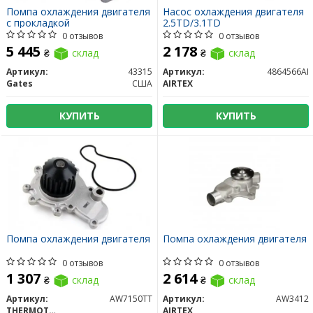
Помпа охлаждения двигателя
Насос охлаждения двигателя
с прокладкой
2.5TD/3.1TD
0 отзывов
0 отзывов
5 445
2 178
₴
склад
₴
склад
Артикул:
43315
Артикул:
4864566AI
Gates
США
AIRTEX
КУПИТЬ
КУПИТЬ
Помпа охлаждения двигателя
Помпа охлаждения двигателя
0 отзывов
0 отзывов
1 307
2 614
₴
склад
₴
склад
Артикул:
AW7150TT
Артикул:
AW3412
THERMOTEC
AIRTEX