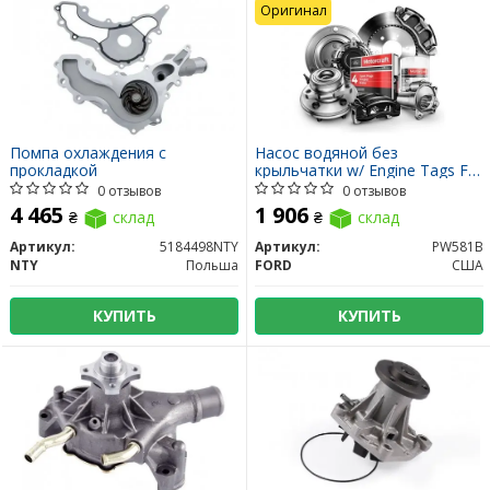
Оригинал
Помпа охлаждения с
Насос водяной без
прокладкой
крыльчатки w/ Engine Tags FC-
735-6-AA and FC-793/4-AA
0 отзывов
0 отзывов
4 465
1 906
₴
склад
₴
склад
Артикул:
5184498NTY
Артикул:
PW581B
NTY
Польша
FORD
США
КУПИТЬ
КУПИТЬ