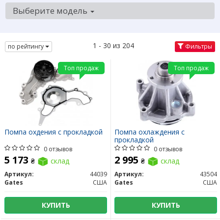
Выберите модель
1 - 30 из 204
по рейтингу
Фильтры
Топ продаж
Топ продаж
Помпа охдения с прокладкой
Помпа охлаждения с
прокладкой
0 отзывов
0 отзывов
5 173
2 995
₴
склад
₴
склад
Артикул:
44039
Артикул:
43504
Gates
США
Gates
США
КУПИТЬ
КУПИТЬ