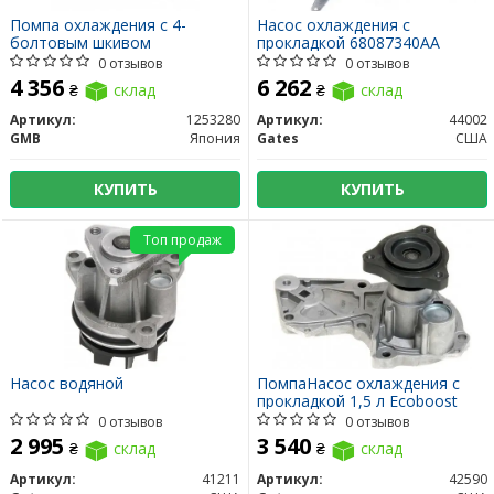
Помпа охлаждения с 4-
Насос охлаждения с
болтовым шкивом
прокладкой 68087340AA
0 отзывов
0 отзывов
4 356
6 262
₴
склад
₴
склад
Артикул:
1253280
Артикул:
44002
GMB
Япония
Gates
США
КУПИТЬ
КУПИТЬ
Топ продаж
Насос водяной
ПомпаНасос охлаждения с
прокладкой 1,5 л Ecoboost
0 отзывов
0 отзывов
2 995
3 540
₴
склад
₴
склад
Артикул:
41211
Артикул:
42590