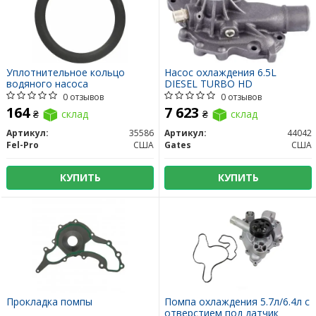
Уплотнительное кольцо
Насос охлаждения 6.5L
водяного насоса
DIESEL TURBO HD
0 отзывов
0 отзывов
164
7 623
₴
склад
₴
склад
Артикул:
35586
Артикул:
44042
Fel-Pro
США
Gates
США
КУПИТЬ
КУПИТЬ
Прокладка помпы
Помпа охлаждения 5.7л/6.4л с
отверстием под датчик