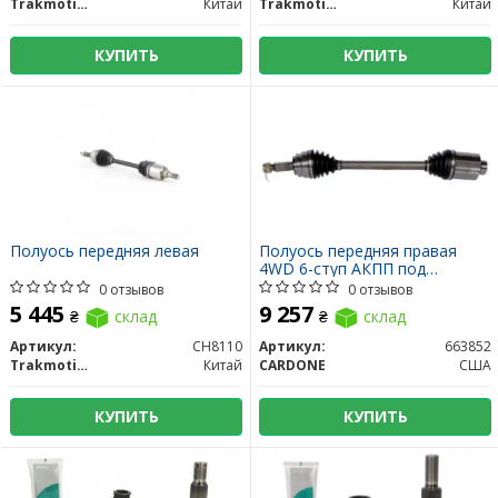
Trakmotive/Surtrack
Китай
Trakmotive/Surtrack
Китай
КУПИТЬ
КУПИТЬ
Полуось передняя левая
Полуось передняя правая
4WD 6-ступ АКПП под
промежуточный вал
0 отзывов
0 отзывов
5 445
9 257
₴
склад
₴
склад
Артикул:
CH8110
Артикул:
663852
Trakmotive/Surtrack
Китай
CARDONE
США
КУПИТЬ
КУПИТЬ