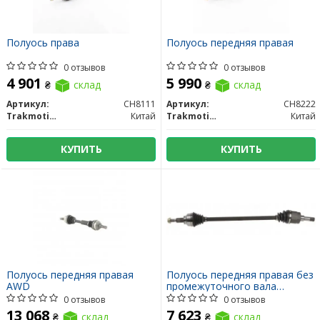
Полуось права
Полуось передняя правая
0 отзывов
0 отзывов
4 901
5 990
₴
склад
₴
склад
Артикул:
CH8111
Артикул:
CH8222
Trakmotive/Surtrack
Китай
Trakmotive/Surtrack
Китай
КУПИТЬ
КУПИТЬ
Полуось передняя правая
Полуось передняя правая без
AWD
промежуточного вала
длинная
0 отзывов
0 отзывов
13 068
7 623
₴
склад
₴
склад