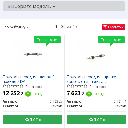
Выберите модель
1 - 30 из 45
по рейтингу
Фильтры
Топ продаж
Топ продаж
Полуось передняя левая /
Полуось передняя правая
правая SDA
короткая для авто с
промежуточным валом
0 отзывов
0 отзывов
12 252
7 623
₴
склад
₴
склад
Артикул:
CH8365
Артикул:
CH8114
Trakmotive/Surtrack
Китай
Trakmotive/Surtrack
Китай
КУПИТЬ
КУПИТЬ