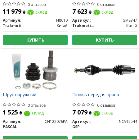
0 отзывов
0 отзывов
11 979
7 623
₴
склад
₴
склад
Артикул:
FI8010
Артикул:
GM8347
Trakmotive/Surtrack
Китай
Trakmotive/Surtrack
Китай
КУПИТЬ
КУПИТЬ
Шрус наружный
Піввісь передня права
0 отзывов
0 отзывов
1 525
7 079
₴
склад
₴
склад
Артикул:
CH122076PA
Артикул:
NCV12544
PASCAL
GSP