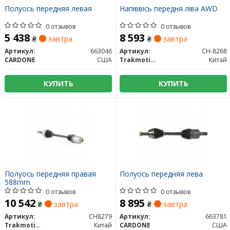
Полуось передняя левая
Напіввісь передня ліва AWD
0 отзывов
0 отзывов
5 438
8 593
₴
завтра
₴
завтра
Артикул:
663046
Артикул:
CH-8268
CARDONE
США
Trakmotive/Surtrack
Китай
КУПИТЬ
КУПИТЬ
Полуось передняя правая
Полуось передняя лева
588mm
0 отзывов
0 отзывов
10 542
8 895
₴
завтра
₴
завтра
Артикул:
CH8279
Артикул:
663781
Trakmotive/Surtrack
Китай
CARDONE
США