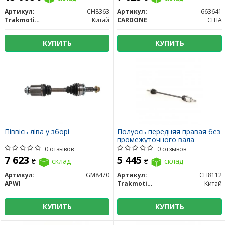
Артикул:
CH8363
Артикул:
663641
Trakmotive/Surtrack
Китай
CARDONE
США
КУПИТЬ
КУПИТЬ
Піввісь ліва у зборі
Полуось передняя правая без
промежуточного вала
0 отзывов
0 отзывов
7 623
5 445
₴
склад
₴
склад
Артикул:
GM8470
Артикул:
CH8112
APWI
Trakmotive/Surtrack
Китай
КУПИТЬ
КУПИТЬ