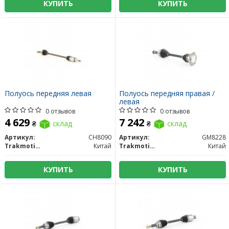
КУПИТЬ
КУПИТЬ
Полуось передняя левая
Полуось передняя правая /
левая
0 отзывов
0 отзывов
4 629
7 242
₴
склад
₴
склад
Артикул:
CH8090
Артикул:
GM8228
Trakmotive/Surtrack
Китай
Trakmotive/Surtrack
Китай
КУПИТЬ
КУПИТЬ