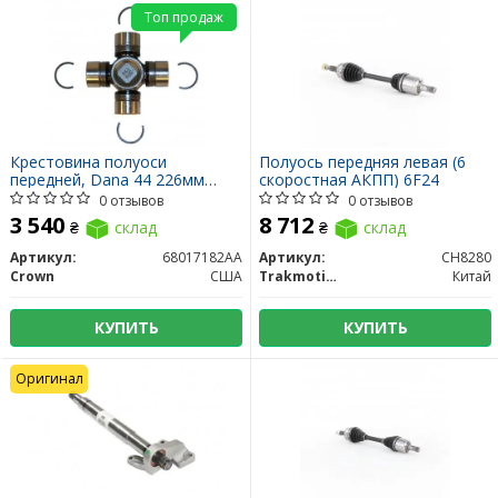
Топ продаж
Крестовина полуоси
Полуось передняя левая (6
передней, Dana 44 226мм
скоростная АКПП) 6F24
30x94 маркировка 2002422GJ
0 отзывов
0 отзывов
3 540
8 712
₴
склад
₴
склад
Артикул:
68017182AA
Артикул:
CH8280
Crown
США
Trakmotive/Surtrack
Китай
КУПИТЬ
КУПИТЬ
Оригинал