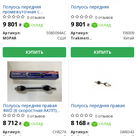
Полуось передняя
Полуось передняя
промежуточная с
подшипником.
0 отзывов
0 отзывов
9 801
9 801
₴
склад
₴
склад
Артикул:
5085094AC
Артикул:
FI8009
MOPAR
США
Trakmotive/Surtrack
Китай
КУПИТЬ
КУПИТЬ
Полуось передняя правая
Полуось передняя правая
4WD (6 скоростная АКПП)
6F24
0 отзывов
0 отзывов
8 712
8 168
₴
склад
₴
склад
Артикул:
CH8276
Артикул:
GM8343