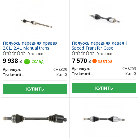
Полуось передняя правая
Полуось передняя левая 1
2.0L, 2.4L Manual trans
Speed ​​Transfer Case
0 отзывов
0 отзывов
9 938
7 570
₴
склад
₴
завтра
Артикул:
CH8253
Артикул:
CH8329
Trakmotive/Surtrack
Китай
Trakmotive/Surtrack
Китай
КУПИТЬ
КУПИТЬ