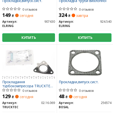
Прокладки,випуск.сист.
Прокладка труби вихлопної
0 отзывов
0 отзывов
149
324
₴
сегодня
₴
завтра
Артикул:
907430
Артикул:
924.540
ELRING
ELRING
КУПИТЬ
КУПИТЬ
Прокладання
Прокладки,випуск.сист.
турбокомпресора TRUCKTEC
AUTOMOTIVE 02.16.069
0 отзывов
0 отзывов
129
48
₴
сегодня
₴
сегодня
Артикул:
02.16.069
Артикул:
256574
TRUCKTEC
BOSAL