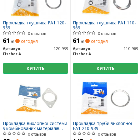
Прокладка глушника FA1 120-
Прокладка глушника FA1 110-
939
969
0 отзывов
0 отзывов
61
61
₴
сегодня
₴
сегодня
Артикул:
120-939
Артикул:
110-969
Fischer Automotive One (FA1)
Fischer Automotive One (FA1)
КУПИТЬ
КУПИТЬ
Прокладка вихлопної системи
Прокладка труби вихлопної
з комбінованих матеріалів
FA1 210-939
330-912 FA1
0 отзывов
0 отзывов