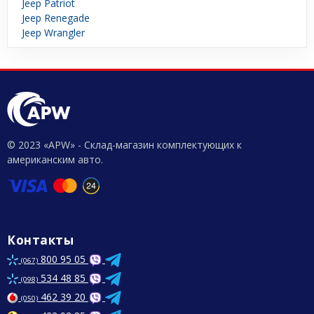
Jeep Patriot
Jeep Renegade
Jeep Wrangler
© 2023 «APW» - Склад-магазин комплектующих к
американским авто.
Контакты
800 95 05
(067)
534 48 85
(098)
462 39 20
(050)