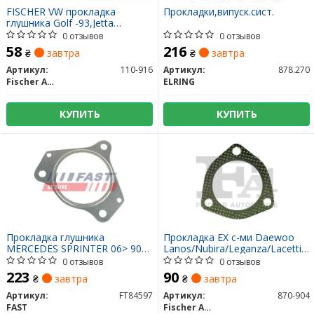
FISCHER VW прокладка
Прокладки,випуск.сист.
глушника Golf -93,Jetta
-91,Passat -93,Vento -93,T2
0 отзывов
0 отзывов
AUDI
58
216
₴
завтра
₴
завтра
Артикул:
110-916
Артикул:
878.270
Fischer Automotive One (FA1)
ELRING
КУПИТЬ
КУПИТЬ
Прокладка глушника
Прокладка EX с-ми Daewoo
MERCEDES SPRINTER 06> 906
Lanos/Nubira/Leganza/Lacetti
FT84597 FAST
04-/Kalos 02-/Evanda 02-/Rezzo
0 отзывов
0 отзывов
00-
223
90
₴
завтра
₴
завтра
Артикул:
FT84597
Артикул:
870-904
FAST
Fischer Automotive One (FA1)