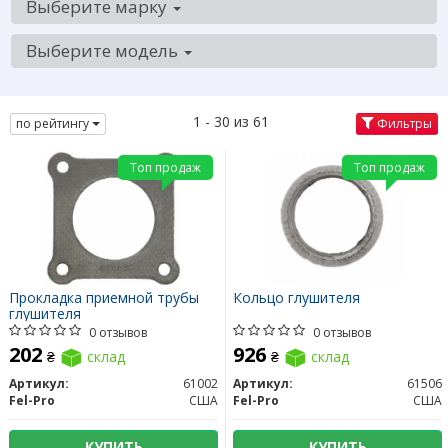
Выберите марку
Выберите модель
1 - 30 из 61
по рейтингу
Фильтры
Топ продаж
Топ продаж
Прокладка приемной трубы
Кольцо глушителя
глушителя
0 отзывов
0 отзывов
202
926
₴
склад
₴
склад
Артикул:
61002
Артикул:
61506
Fel-Pro
США
Fel-Pro
США
КУПИТЬ
КУПИТЬ