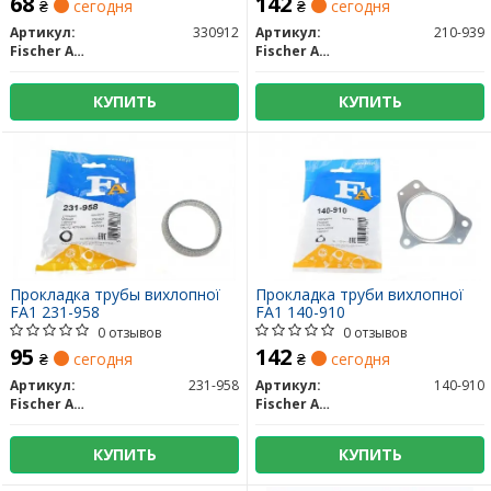
68
142
₴
сегодня
₴
сегодня
Артикул:
330912
Артикул:
210-939
Fischer Automotive One (FA1)
Fischer Automotive One (FA1)
КУПИТЬ
КУПИТЬ
Прокладка трубы вихлопної
Прокладка труби вихлопної
FA1 231-958
FA1 140-910
0 отзывов
0 отзывов
95
142
₴
сегодня
₴
сегодня
Артикул:
231-958
Артикул:
140-910
Fischer Automotive One (FA1)
Fischer Automotive One (FA1)
КУПИТЬ
КУПИТЬ