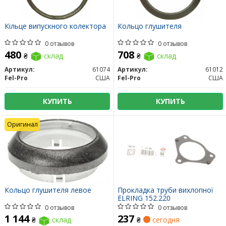
Кільце випускного колектора
Кольцо глушителя
0 отзывов
0 отзывов
480
708
₴
склад
₴
склад
Артикул:
61074
Артикул:
61012
Fel-Pro
США
Fel-Pro
США
КУПИТЬ
КУПИТЬ
Оригинал
Кольцо глушителя левое
Прокладка труби вихлопної
ELRING 152.220
0 отзывов
0 отзывов
1 144
237
₴
склад
₴
сегодня