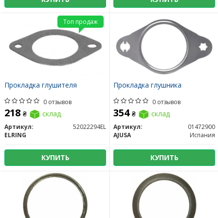
Топ продаж
Прокладка глушителя
Прокладка глушника
0 отзывов
0 отзывов
218
354
₴
склад
₴
склад
Артикул:
52022294EL
Артикул:
01472900
ELRING
AJUSA
Испания
КУПИТЬ
КУПИТЬ