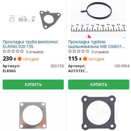
Прокладка труби вихлопної
Прокладка турбіни
ELRING 020.150
ущільнювальна MB OM651
(коллектор повітрянаддуву)
0 отзывов
0 отзывов
230
115
₴
сегодня
₴
сегодня
Артикул:
020.150
Артикул:
100 0934
ELRING
AUTOTECHTEILE
КУПИТЬ
КУПИТЬ