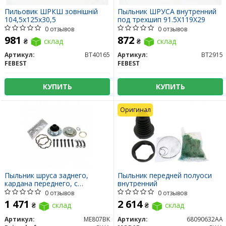
Пильовик ШРКШ зовнішній
Пыльник ШРУСА внутренний
104,5х125х30,5
под трехшип 91.5X119X29
0 отзывов
0 отзывов
981
872
₴
склад
₴
склад
Артикул:
BT40165
Артикул:
BT2915
FEBEST
FEBEST
КУПИТЬ
КУПИТЬ
Оригинал
Пыльник шруса заднего,
Пыльник передней полуоси
кардана переднего, с
внутренний
установочным комплектом
0 отзывов
0 отзывов
1 471
2 614
₴
склад
₴
склад
Артикул:
ME807BK
Артикул:
68090632AA