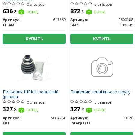
0 отзывов
0 отзывов
636
872
₴
склад
₴
склад
Артикул:
613669
Артикул:
2600188
CIFAM
GMB
Япония
КУПИТЬ
КУПИТЬ
Пильовик ШРКШ зовнішній
Пильовик зовнішнього шрусу
(резина
0 отзывов
0 отзывов
327
327
₴
склад
₴
склад
Артикул:
500476T
Артикул:
BT26
ERT
Interparts