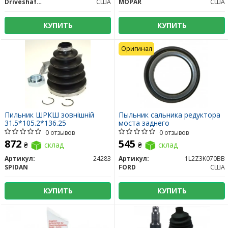
DriveshaftParts
США
MOPAR
США
КУПИТЬ
КУПИТЬ
Оригинал
Пильник ШРКШ зовнiшнiй
Пыльник сальника редуктора
31.5*105.2*136.25
моста заднего
0 отзывов
0 отзывов
872
545
₴
склад
₴
склад
Артикул:
24283
Артикул:
1L2Z3K070BB
SPIDAN
FORD
США
КУПИТЬ
КУПИТЬ