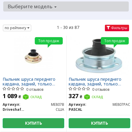
Выберите модель
1 - 30 из 87
по рейтингу
Фильтры
Топ продаж
Топ продаж
Пыльник шруса переднего
Пыльник шруса переднего
кардана, задний, только
кардана, задний, только
пыльник
пыльник
0 отзывов
0 отзывов
1 089
327
₴
склад
₴
склад
Артикул:
ME807B
Артикул:
ME807PAC
DriveshaftParts
США
PASCAL
КУПИТЬ
КУПИТЬ