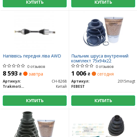
КУПИТЬ
КУПИТЬ
Напіввісь передня ліва AWD
Пыльник шруса внутренний
комплект 75x94x22
0 отзывов
0 отзывов
8 593
1 006
₴
завтра
₴
сегодня
Артикул:
CH-8268
Артикул:
2015magt
Trakmotive/Surtrack
Китай
FEBEST
КУПИТЬ
КУПИТЬ