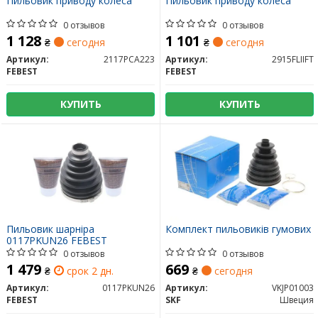
Пильовик приводу колеса
Пильовик приводу колеса
0 отзывов
0 отзывов
1 128
1 101
₴
сегодня
₴
сегодня
Артикул:
2117PCA223
Артикул:
2915FLIIFT
FEBEST
FEBEST
КУПИТЬ
КУПИТЬ
Пильовик шарніра
Комплект пильовиків гумових
0117PKUN26 FEBEST
0 отзывов
0 отзывов
1 479
669
₴
срок 2 дн.
₴
сегодня
Артикул:
0117PKUN26
Артикул:
VKJP01003
FEBEST
SKF
Швеция