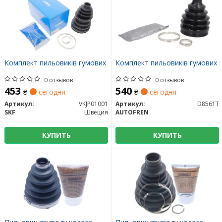
Комплект пильовиків гумових
Комплект пильовиків гумових
0 отзывов
0 отзывов
453
540
₴
сегодня
₴
сегодня
Артикул:
VKJP01001
Артикул:
D8561T
SKF
Швеция
AUTOFREN
КУПИТЬ
КУПИТЬ