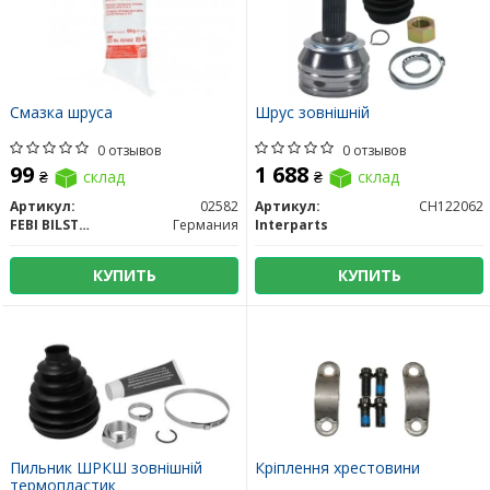
Смазка шруса
Шрус зовнішній
0 отзывов
0 отзывов
99
1 688
₴
склад
₴
склад
Артикул:
02582
Артикул:
CH122062
FEBI BILSTEIN
Германия
Interparts
КУПИТЬ
КУПИТЬ
Пильник ШРКШ зовнiшнiй
Кріплення хрестовини
термопластик