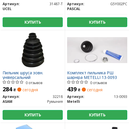
Артикул:
31487-T
Артикул:
G5Y002PC
UCEL
PASCAL
КУПИТЬ
КУПИТЬ
Пильник шруса зовн.
Комплект пильника РШ
універсальний
шарніра METELLI 13-0093
0 отзывов
0 отзывов
284
439
₴
сегодня
₴
сегодня
Артикул:
32218
Артикул:
13-0093
ASAM
Румыния
Metelli
КУПИТЬ
КУПИТЬ