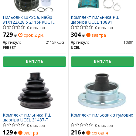
Пильовик ШРУСа, набір
Комплект пильника РШ
91X122X28.5 2115PKUGT
шарніра UCEL 10891
FEBEST
0 отзывов
0 отзывов
729
304
₴
срок 2 дн.
₴
завтра
Артикул:
2115PKUGT
Артикул:
10891
FEBEST
UCEL
КУПИТЬ
КУПИТЬ
Комплект пильника РШ
Комплект пильовиків гумових
шарніра UCEL 31487-T
0 отзывов
0 отзывов
129
216
₴
завтра
₴
сегодня