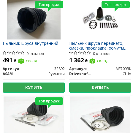
Топ продаж
Топ продаж
Пыльник шруса внутренний
Пыльник шруса переднего,
смазка, прокладка, хомуты,
болты
0 отзывов
0 отзывов
491
1 362
₴
склад
₴
склад
Артикул:
32892
Артикул:
ME709BK
ASAM
Румыния
DriveshaftParts
США
КУПИТЬ
КУПИТЬ
Топ продаж