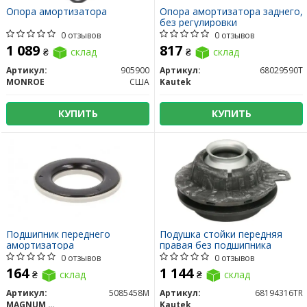
Опора амортизатора
Опора амортизатора заднего,
без регулировки
0 отзывов
0 отзывов
1 089
817
₴
склад
₴
склад
Артикул:
905900
Артикул:
68029590T
MONROE
США
Kautek
КУПИТЬ
КУПИТЬ
Подшипник переднего
Подушка стойки передняя
амортизатора
правая без подшипника
0 отзывов
0 отзывов
164
1 144
₴
склад
₴
склад
Артикул:
5085458M
Артикул:
68194316TR
MAGNUM TECHNOLOGY
Kautek