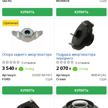
SACHS
MONROE
США
КУПИТЬ
КУПИТЬ
Оригинал
Опора заднего амортизатора
Подушка амортизатора
переднего
0 отзывов
0 отзывов
3 540
2 070
₴
склад
₴
склад
Артикул:
DG9Z18A161C
Артикул:
4895412AC
FORD
США
Crown
США
КУПИТЬ
КУПИТЬ