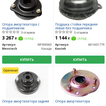
Опора амортизатора с
Подушка стойки передняя
подшипником
левая без подшипника
0 отзывов
0 отзывов
3 267
1 144
₴
склад
₴
склад
Артикул:
MP906960
Артикул:
68194317TR
Mevotech
Канада
Kautek
КУПИТЬ
КУПИТЬ
Оригинал
Опора амортизатора задняя
Опора амортизатора