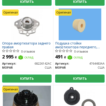
КУПИТЬ
КУПИТЬ
Оригинал
Оригинал
Опора амортизатора заднего
Подушка стойки
правая
амортизатора переднего,
заднего
0 отзывов
0 отзывов
2 995
491
₴
склад
₴
склад
Артикул:
68226142AC
Артикул:
4764483AA
MOPAR
США
MOPAR
США
КУПИТЬ
КУПИТЬ
Оригинал