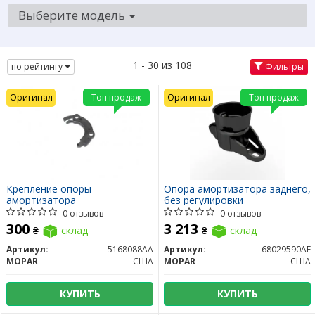
Выберите модель
1 - 30 из 108
по рейтингу
Фильтры
Оригинал
Топ продаж
Оригинал
Топ продаж
Крепление опоры
Опора амортизатора заднего,
амортизатора
без регулировки
0 отзывов
0 отзывов
300
3 213
₴
склад
₴
склад
Артикул:
5168088AA
Артикул:
68029590AF
MOPAR
США
MOPAR
США
КУПИТЬ
КУПИТЬ