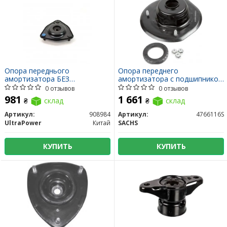
Опора переднього
Опора переднего
амортизатора БЕЗ
амортизатора с подшипником
ПІДШИПНИКА
CRD
0 отзывов
0 отзывов
981
1 661
₴
склад
₴
склад
Артикул:
908984
Артикул:
4766116S
UltraPower
Китай
SACHS
КУПИТЬ
КУПИТЬ