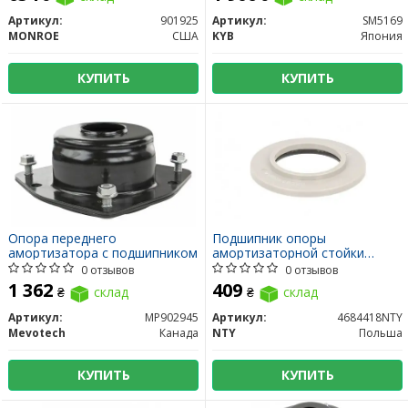
Артикул:
901925
Артикул:
SM5169
MONROE
США
KYB
Япония
КУПИТЬ
КУПИТЬ
Опора переднего
Подшипник опоры
амортизатора с подшипником
амортизаторной стойки
передней
0 отзывов
0 отзывов
1 362
409
₴
склад
₴
склад
Артикул:
MP902945
Артикул:
4684418NTY
Mevotech
Канада
NTY
Польша
КУПИТЬ
КУПИТЬ