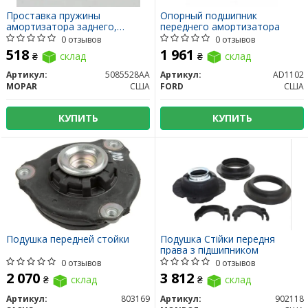
Проставка пружины
Опорный подшипник
амортизатора заднего,
переднего амортизатора
нижняя
0 отзывов
0 отзывов
518
1 961
₴
склад
₴
склад
Артикул:
5085528AA
Артикул:
AD1102
MOPAR
США
FORD
США
КУПИТЬ
КУПИТЬ
Подушка передней стойки
Подушка Стійки передня
права з підшипником
0 отзывов
0 отзывов
2 070
3 812
₴
склад
₴
склад
Артикул:
803169
Артикул:
902118