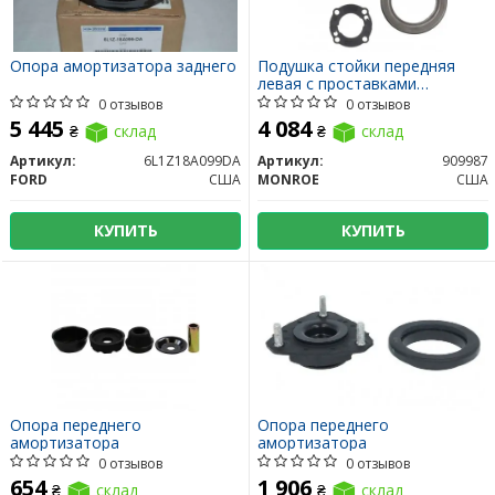
Опора амортизатора заднего
Подушка стойки передняя
левая с проставками
комплект
0 отзывов
0 отзывов
5 445
4 084
₴
склад
₴
склад
Артикул:
6L1Z18A099DA
Артикул:
909987
FORD
США
MONROE
США
КУПИТЬ
КУПИТЬ
Опора переднего
Опора переднего
амортизатора
амортизатора
0 отзывов
0 отзывов
654
1 906
₴
склад
₴
склад