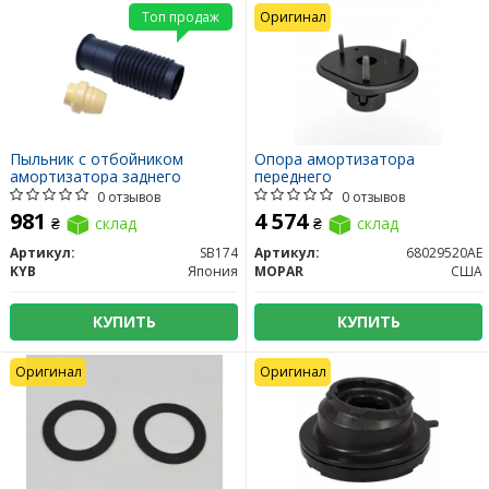
Топ продаж
Оригинал
Пыльник с отбойником
Опора амортизатора
амортизатора заднего
переднего
0 отзывов
0 отзывов
981
4 574
₴
склад
₴
склад
Артикул:
SB174
Артикул:
68029520AE
KYB
Япония
MOPAR
США
КУПИТЬ
КУПИТЬ
Оригинал
Оригинал