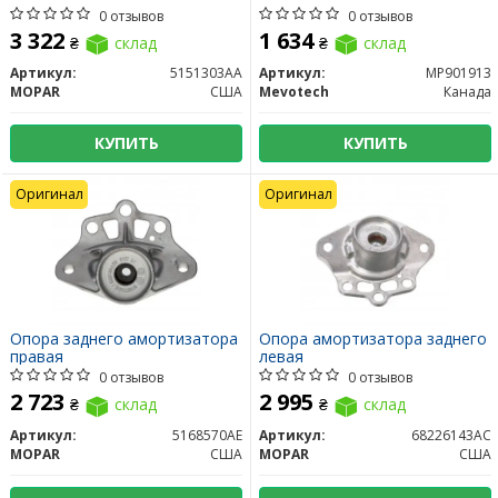
0 отзывов
0 отзывов
3 322
1 634
₴
склад
₴
склад
Артикул:
5151303AA
Артикул:
MP901913
MOPAR
США
Mevotech
Канада
КУПИТЬ
КУПИТЬ
Оригинал
Оригинал
Опора заднего амортизатора
Опора амортизатора заднего
правая
левая
0 отзывов
0 отзывов
2 723
2 995
₴
склад
₴
склад
Артикул:
5168570AE
Артикул:
68226143AC
MOPAR
США
MOPAR
США