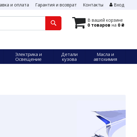
авка и оплата
Гарантия и возврат
Контакты
Вход
В вашей корзине
0 товаров
на
0 ₴
Электрика и
Детали
Масла и
Освещение
кузова
автохимия