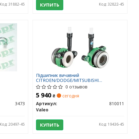
Код: 31882-45
КУПИТЬ
Код: 32822-45
Підшипник вичавний
CITROEN/DODGE/MITSUBISHI
Jorney/Lancer/Outlander \\'\\'06>>
0 отзывов
5 940
₴
сегодня
3473
Артикул:
810011
Valeo
Код: 20497-45
КУПИТЬ
Код: 19436-45