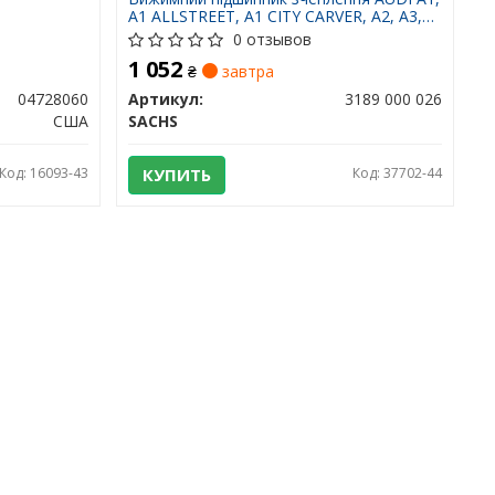
A1 ALLSTREET, A1 CITY CARVER, A2, A3,
Q2 SEAT ALTEA, ALTEA XL, ARONA,
0 отзывов
ATECA, CORDOBA, IBIZA III, IBIZA IV,
1 052
IBIZA IV SC, IBIZA IV ST, IBIZA V 1.0-2.0D
₴
завтра
10.99-
04728060
Артикул:
3189 000 026
США
SACHS
Код: 16093-43
КУПИТЬ
Код: 37702-44