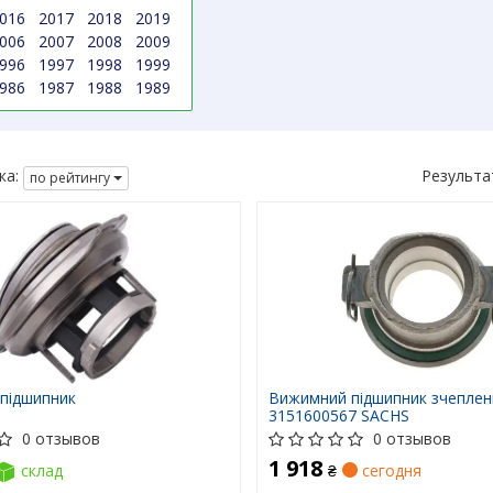
016
2017
2018
2019
006
2007
2008
2009
996
1997
1998
1999
986
1987
1988
1989
ка:
Результа
по рейтингу
підшипник
Вижимний підшипник зчеплен
3151600567 SACHS
0 отзывов
0 отзывов
1 918
склад
₴
сегодня