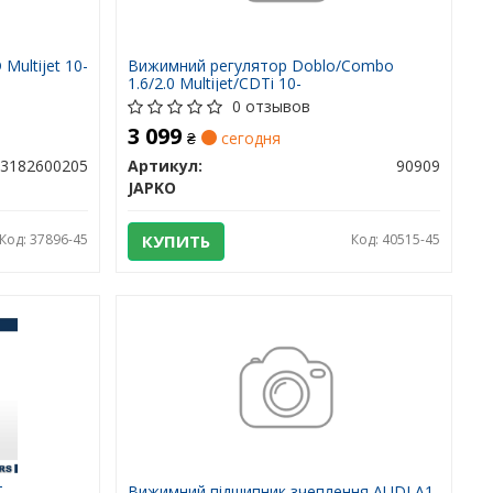
Multijet 10-
Вижимний регулятор Doblo/Combo
1.6/2.0 Multijet/CDTi 10-
0 отзывов
3 099
₴
сегодня
3182600205
Артикул:
90909
JAPKO
Код: 37896-45
КУПИТЬ
Код: 40515-45
Т
Вижимний підшипник зчеплення AUDI A1,