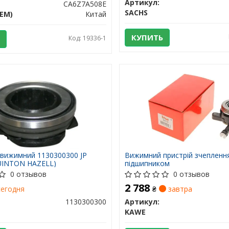
Артикул:
CA6Z7A508E
SACHS
EM)
Китай
КУПИТЬ
Код: 19336-1
 вижимний 1130300300 JP
Вижимний пристрій зчепленн
UINTON HAZELL)
підшипником
0 отзывов
0 отзывов
2 788
егодня
₴
завтра
1130300300
Артикул:
KAWE