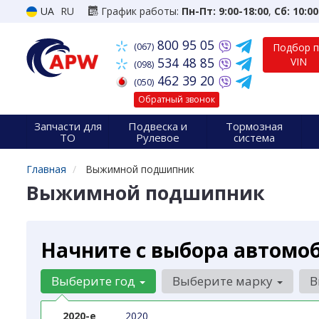
UA
RU
График работы:
Пн-Пт: 9:00-18:00
,
Сб: 10:00
800 95 05
(067)
Подбор 
534 48 85
VIN
(098)
462 39 20
(050)
Обратный звонок
Запчасти для
Подвеска и
Тормозная
ТО
Рулевое
система
Главная
Выжимной подшипник
Выжимной подшипник
Начните с выбора автомо
Выберите год
Выберите марку
В
2020-е
2020