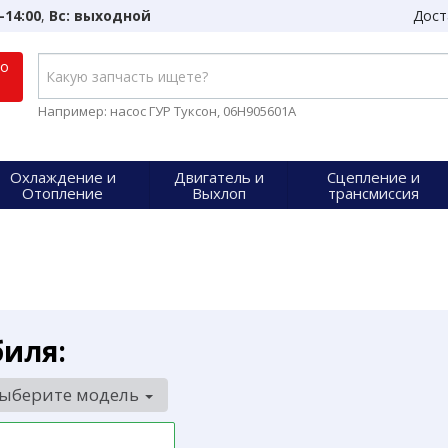
-14:00
,
Вс: выходной
Дост
по
Например: насос ГУР Туксон, 06H905601A
Охлаждение и
Двигатель и
Сцепление и
Отопление
Выхлоп
трансмиссия
биля:
ыберите модель