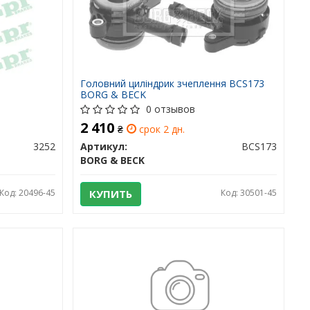
Головний циліндрик зчеплення BCS173
BORG & BECK
0 отзывов
2 410
₴
срок 2 дн.
3252
Артикул:
BCS173
BORG & BECK
Код: 20496-45
КУПИТЬ
Код: 30501-45