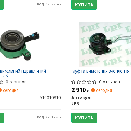
Код: 27677-45
КУПИТЬ
вижимний гідравлічний
Муфта вимкнення зчеплення
 LUK
0 отзывов
0 отзывов
2 910
сегодня
₴
сегодня
510010810
Артикул:
LPR
Код: 32812-45
КУПИТЬ