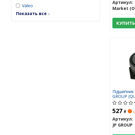
Артикул:
Valeo
Market (O
Показать все ↓
КУПИТЬ
Підшипник
GROUP (Q
527
₴
с
Артикул:
JP GROUP