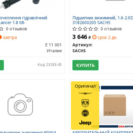
зчеплення гідравлічний
Підшипник вижимний, 1.6-2.0D 
Lancer 1.8 08-
3182600205 SACHS
0 отзывов
0 отзывов
3 646
завтра
₴
срок 2 дн.
E 11 001
Артикул:
Италия
SACHS
Код: 23283-45
КУПИТЬ
Оригинал
підшипник зчеплення 90004
КРЕПЛИТЕЛЬНЫЙ КОМПЛЕК