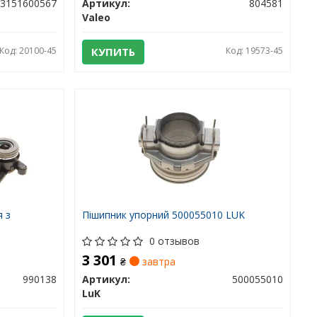
3151600567
Артикул:
804581
Valeo
Код: 20100-45
КУПИТЬ
Код: 19573-45
я з
Пішипник упорний 500055010 LUK
0 отзывов
3 301
₴
завтра
990138
Артикул:
500055010
LuK