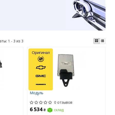
аты:
1 - 3 из 3
Оригинал
Модуль
0 отзывов
6 534
₴
склад