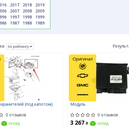
016
2017
2018
2019
006
2007
2008
2009
996
1997
1998
1999
986
1987
1988
1989
ка:
Результ
по рейтингу
л
Оригинал
охранителей (под капотом)
Модуль
0 отзывов
0 отзывов
3 267
склад
₴
склад