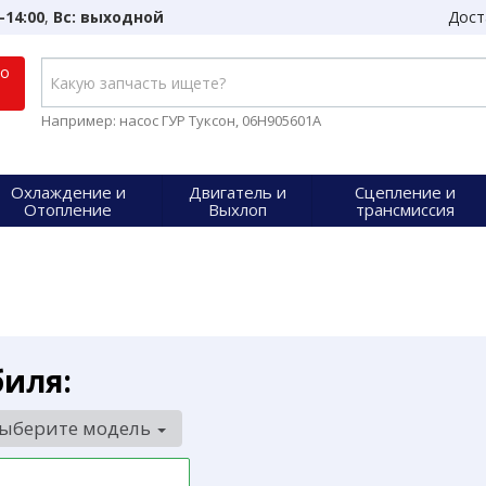
-14:00
,
Вс: выходной
Дост
по
Например: насос ГУР Туксон, 06H905601A
Охлаждение и
Двигатель и
Сцепление и
Отопление
Выхлоп
трансмиссия
биля:
ыберите модель