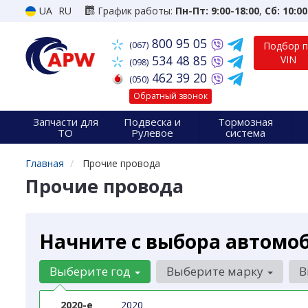
UA
RU
График работы:
Пн-Пт: 9:00-18:00
,
Сб: 10:00
800 95 05
(067)
Подбор 
534 48 85
VIN
(098)
462 39 20
(050)
Обратный звонок
Запчасти для
Подвеска и
Тормозная
ТО
Рулевое
система
Главная
Прочие провода
Прочие провода
Начните с выбора автомо
Выберите год
Выберите марку
В
2020-е
2020