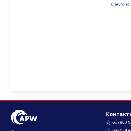
Chevrolet
Контакт
800 9
(067)
534 4
(098)