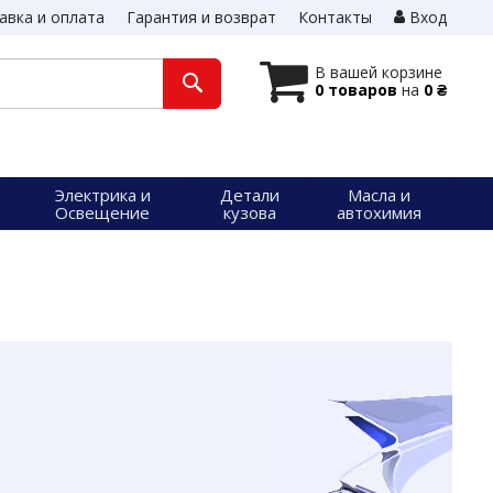
авка и оплата
Гарантия и возврат
Контакты
Вход
В вашей корзине
0 товаров
на
0 ₴
Электрика и
Детали
Масла и
Освещение
кузова
автохимия