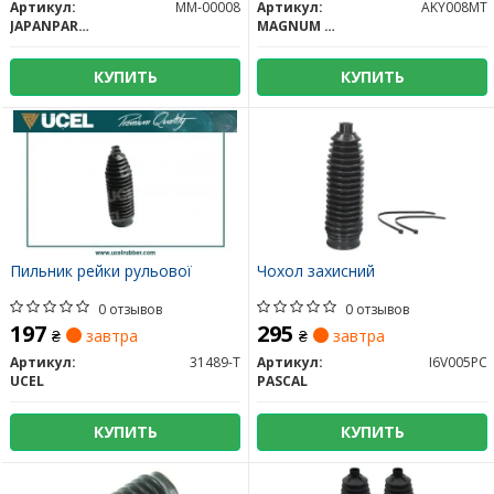
Артикул:
MM-00008
Артикул:
AKY008MT
JAPANPARTS
MAGNUM TECHNOLOGY
КУПИТЬ
КУПИТЬ
Пильник рейки рульової
Чохол захисний
0 отзывов
0 отзывов
197
295
₴
завтра
₴
завтра
Артикул:
31489-T
Артикул:
I6V005PC
UCEL
PASCAL
КУПИТЬ
КУПИТЬ