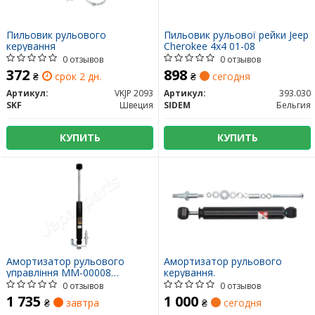
Пильовик рульового
Пильовик рульової рейки Jeep
керування
Cherokee 4x4 01-08
0 отзывов
0 отзывов
372
898
₴
срок 2 дн.
₴
сегодня
Артикул:
VKJP 2093
Артикул:
393.030
SKF
Швеция
SIDEM
Бельгия
КУПИТЬ
КУПИТЬ
Амортизатор рульового
Амортизатор рульового
управління MM-00008
керування.
JAPANPARTS
0 отзывов
0 отзывов
1 735
1 000
₴
завтра
₴
сегодня