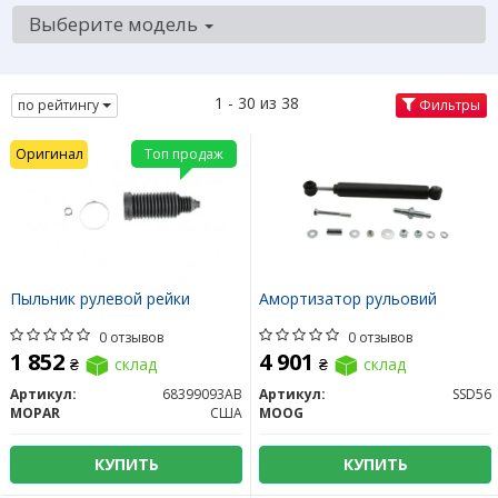
Выберите модель
1 - 30 из 38
по рейтингу
Фильтры
Оригинал
Топ продаж
Пыльник рулевой рейки
Амортизатор рульовий
0 отзывов
0 отзывов
1 852
4 901
₴
склад
₴
склад
Артикул:
68399093AB
Артикул:
SSD56
MOPAR
США
MOOG
КУПИТЬ
КУПИТЬ