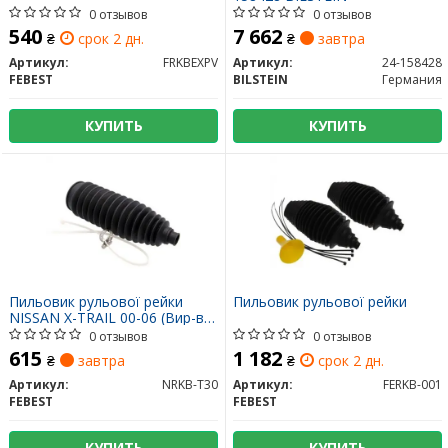
0 отзывов
0 отзывов
540
7 662
₴
срок 2 дн.
₴
завтра
Артикул:
FRKBEXPV
Артикул:
24-158428
FEBEST
BILSTEIN
Германия
КУПИТЬ
КУПИТЬ
Пильовик рульової рейки
Пильовик рульової рейки
NISSAN X-TRAIL 00-06 (Вир-во
FEBEST)
0 отзывов
0 отзывов
615
1 182
₴
завтра
₴
срок 2 дн.
Артикул:
NRKB-T30
Артикул:
FERKB-001
FEBEST
FEBEST
КУПИТЬ
КУПИТЬ