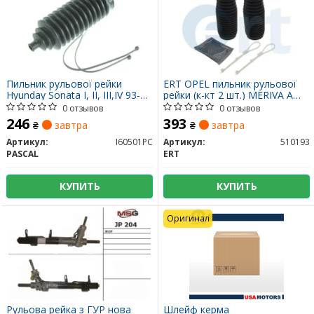
Пильник рульової рейки
ERT OPEL пильник рульової
Hyunday Sonata I, II, III,IV 93-
рейки (к-кт 2 шт.) MERIVA A
01/ Coupe 91-96/Elantra III 00-
03-
0 отзывов
0 отзывов
06/ Lantra I -
246
393
₴
завтра
₴
завтра
Артикул:
I60501PC
Артикул:
510193
PASCAL
ERT
КУПИТЬ
КУПИТЬ
Оригинал
Рульова рейка з ГУР нова
Шлейф керма