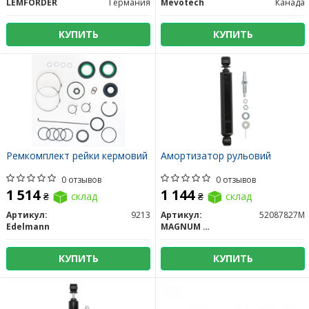
LEMFORDER
Германия
Mevotech
Канада
КУПИТЬ
КУПИТЬ
Ремкомплект рейки кермовий
Амортизатор рульовий
0 отзывов
0 отзывов
1 514
1 144
₴
склад
₴
склад
Артикул:
9213
Артикул:
52087827M
Edelmann
MAGNUM TECHNOLOGY
КУПИТЬ
КУПИТЬ