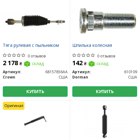
Тяга рулевая с пыльником
Шпилька колесная
0 отзывов
0 отзывов
2 178
142
₴
склад
₴
склад
Артикул:
68157856AA
Артикул:
610109
Crown
США
Dorman
США
КУПИТЬ
КУПИТЬ
Оригинал