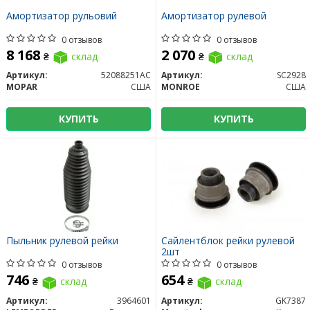
Амортизатор рульовий
Амортизатор рулевой
0 отзывов
0 отзывов
8 168
2 070
₴
склад
₴
склад
Артикул:
52088251AC
Артикул:
SC2928
MOPAR
США
MONROE
США
КУПИТЬ
КУПИТЬ
Пыльник рулевой рейки
Сайлентблок рейки рулевой
2шт
0 отзывов
0 отзывов
746
654
₴
склад
₴
склад
Артикул:
3964601
Артикул:
GK7387