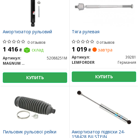
Амортизатор рульовий
Тяга рулевая
0 отзывов
0 отзывов
1 416
1 019
₴
склад
₴
завтра
Артикул:
39281
Артикул:
52088251M
LEMFORDER
Германия
MAGNUM TECHNOLOGY
КУПИТЬ
КУПИТЬ
Пильовик рульової рейки
Амортизатор підвіски 24-
158428 BILSTEIN