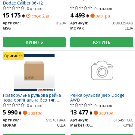
Dodge Caliber 06-12
0 отзывов
0 отзывов
15 175
4 493
₴
срок 2 дн.
₴
завтра
Артикул:
JP204
Артикул:
05093254AB
MSG
MOPAR
США
КУПИТЬ
КУПИТЬ
Оригинал
Праворульна рульова рейка
Рейка рульова Jeep Dodge
нова оригінальна без тяг.
AWD
COMPASS CALIBER
0 отзывов
0 отзывов
5 990
13 477
₴
завтра
₴
завтра
Артикул:
5154518AA
Артикул:
5154517AC
MOPAR
США
Market (OEM)
Китай