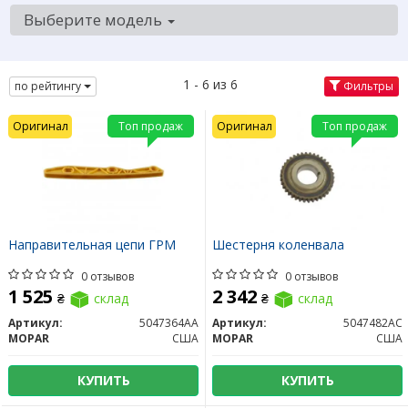
Выберите модель
1 - 6 из 6
по рейтингу
Фильтры
Оригинал
Топ продаж
Оригинал
Топ продаж
Направительная цепи ГРМ
Шестерня коленвала
0 отзывов
0 отзывов
1 525
2 342
₴
склад
₴
склад
Артикул:
5047364AA
Артикул:
5047482AC
MOPAR
США
MOPAR
США
КУПИТЬ
КУПИТЬ