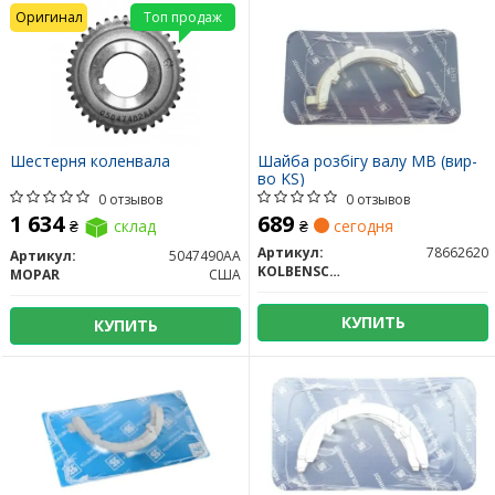
Оригинал
Топ продаж
Шестерня коленвала
Шайба розбігу валу MB (вир-
во KS)
0 отзывов
0 отзывов
1 634
689
₴
склад
₴
сегодня
Артикул:
78662620
Артикул:
5047490AA
KOLBENSCHMIDT
MOPAR
США
КУПИТЬ
КУПИТЬ