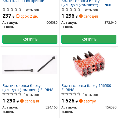
Болт клапанної кришки
Болти головки блоку
циліндрів (комплект) ELRING
372.940
0 отзывов
0 отзывов
237
1 296
₴
срок 2 дн.
₴
сегодня
Артикул:
006080
Артикул:
372.940
ELRING
ELRING
КУПИТЬ
КУПИТЬ
Болти головки блоку
Болт головки блоку 156580
циліндрів (комплект) ELRING
ELRING
524.160
0 отзывов
0 отзывов
1 290
1 526
₴
сегодня
₴
завтра
Артикул:
524.160
Артикул:
156580
ELRING
ELRING