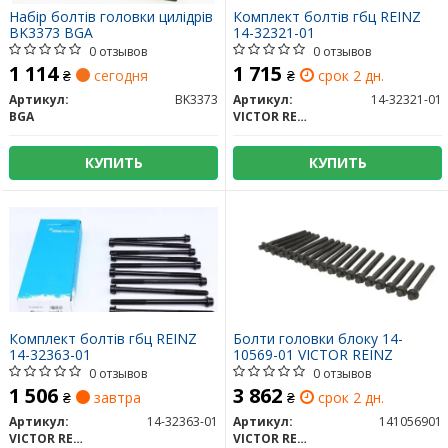
Набір болтів головки цилідрів
Комплект болтів гбц REINZ
BK3373 BGA
14-32321-01
0 отзывов
0 отзывов
1 114
1 715
₴
сегодня
₴
срок 2 дн.
Артикул:
BK3373
Артикул:
14-32321-01
BGA
VICTOR REINZ
КУПИТЬ
КУПИТЬ
Комплект болтів гбц REINZ
Болти головки блоку 14-
14-32363-01
10569-01 VICTOR REINZ
0 отзывов
0 отзывов
1 506
3 862
₴
завтра
₴
срок 2 дн.
Артикул:
14-32363-01
Артикул:
141056901
VICTOR REINZ
VICTOR REINZ