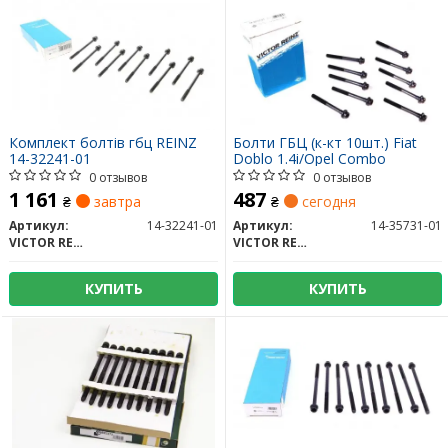
Комплект болтів гбц REINZ
Болти ГБЦ (к-кт 10шт.) Fiat
14-32241-01
Doblo 1.4i/Opel Combo
0 отзывов
0 отзывов
1 161
487
₴
завтра
₴
сегодня
Артикул:
14-32241-01
Артикул:
14-35731-01
VICTOR REINZ
VICTOR REINZ
КУПИТЬ
КУПИТЬ