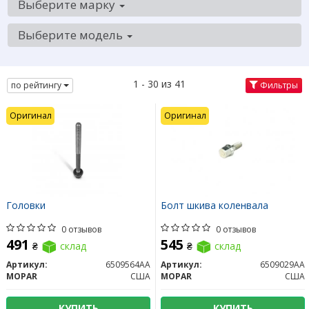
Выберите марку
Выберите модель
1 - 30 из 41
по рейтингу
Фильтры
Оригинал
Оригинал
Головки
Болт шкива коленвала
0 отзывов
0 отзывов
491
545
₴
склад
₴
склад
Артикул:
6509564AA
Артикул:
6509029AA
MOPAR
США
MOPAR
США
КУПИТЬ
КУПИТЬ