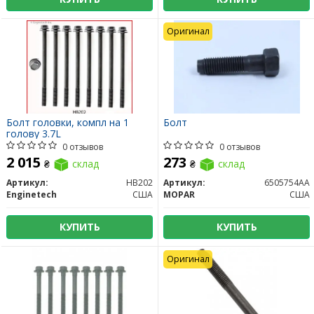
Оригинал
Болт головки, компл на 1
Болт
голову 3.7L
0 отзывов
0 отзывов
2 015
273
₴
склад
₴
склад
Артикул:
HB202
Артикул:
6505754AA
Enginetech
США
MOPAR
США
КУПИТЬ
КУПИТЬ
Оригинал