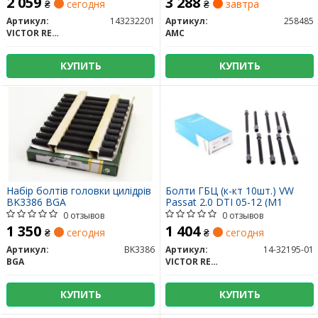
2 059
3 288
₴
сегодня
₴
завтра
Артикул:
143232201
Артикул:
258485
VICTOR REINZ
AMC
КУПИТЬ
КУПИТЬ
Набір болтів головки цилідрів
Болти ГБЦ (к-кт 10шт.) VW
BK3386 BGA
Passat 2.0 DTI 05-12 (M1
0 отзывов
0 отзывов
1 350
1 404
₴
сегодня
₴
сегодня
Артикул:
BK3386
Артикул:
14-32195-01
BGA
VICTOR REINZ
КУПИТЬ
КУПИТЬ