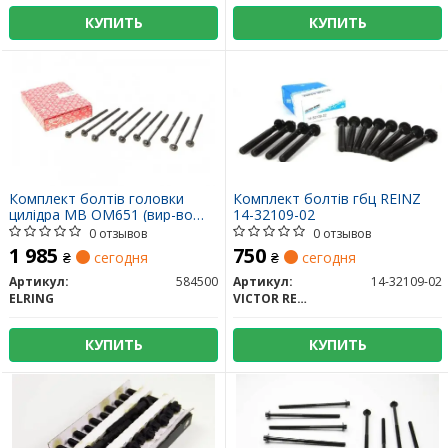
КУПИТЬ
КУПИТЬ
Комплект болтів головки
Комплект болтів гбц REINZ
цилідра MB OM651 (вир-во
14-32109-02
Elring)
0 отзывов
0 отзывов
1 985
750
₴
сегодня
₴
сегодня
Артикул:
584500
Артикул:
14-32109-02
ELRING
VICTOR REINZ
КУПИТЬ
КУПИТЬ