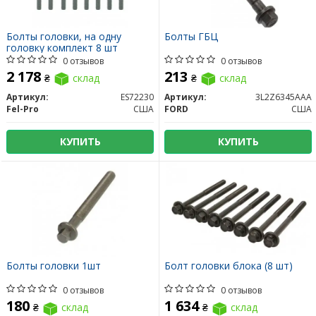
Болты головки, на одну
Болты ГБЦ
головку комплект 8 шт
0 отзывов
0 отзывов
2 178
213
₴
склад
₴
склад
Артикул:
ES72230
Артикул:
3L2Z6345AAA
Fel-Pro
США
FORD
США
КУПИТЬ
КУПИТЬ
Болты головки 1шт
Болт головки блока (8 шт)
0 отзывов
0 отзывов
180
1 634
₴
склад
₴
склад