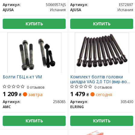
Артикул:
5066957AJS
Артикул:
ES72897
AJUSA
Испания
AJUSA
Испания
КУПИТЬ
КУПИТЬ
Болти ГБЦ к-кт VM
Комплект болтів головки
цилідра VAG 2,0 TDI (вир-во
Elring)
0 отзывов
0 отзывов
1 209
1 479
₴
завтра
₴
сегодня
Артикул:
258085
Артикул:
305430
AMC
ELRING
КУПИТЬ
КУПИТЬ