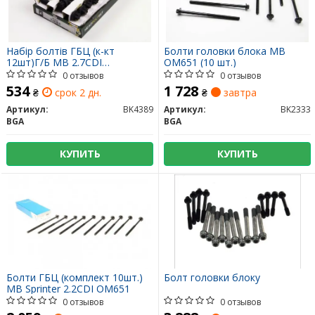
Набір болтів ГБЦ (к-кт
Болти головки блока MB
12шт)Г/Б MB 2.7CDI
OM651 (10 шт.)
OM612/647 BK4389 BGA
0 отзывов
0 отзывов
534
1 728
₴
срок 2 дн.
₴
завтра
Артикул:
BK4389
Артикул:
BK2333
BGA
BGA
КУПИТЬ
КУПИТЬ
Болти ГБЦ (комплект 10шт.)
Болт головки блоку
MB Sprinter 2.2CDI OM651
0 отзывов
0 отзывов