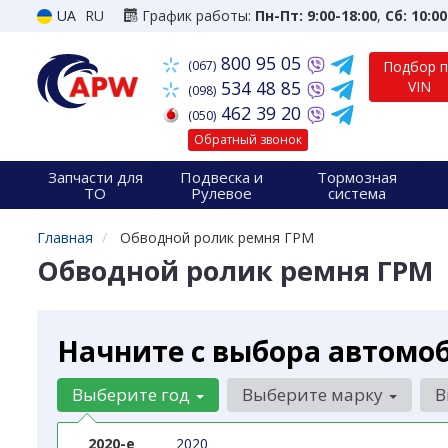
UA
RU
График работы:
Пн-Пт: 9:00-18:00
,
Сб: 10:00
800 95 05
(067)
Подбор 
534 48 85
VIN
(098)
462 39 20
(050)
Обратный звонок
Запчасти для
Подвеска и
Тормозная
ТО
Рулевое
система
Главная
Обводной ролик ремня ГРМ
Обводной ролик ремня ГРМ
Начните с выбора автомо
Выберите год
Выберите марку
В
2020-е
2020