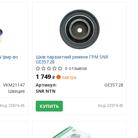
W (вир-во
Шків паразитний ременя ГРМ SNR
GE357.28
0 отзывов
1 749
₴
завтра
VKM21147
Артикул:
GE357.28
Швеция
SNR NTN
Код: 23674-45
КУПИТЬ
Код: 22974-45