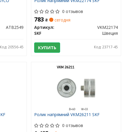
AYCO
Ролик напрямний VKM22174 SKF
0 отзывов
783
₴
сегодня
ATB2549
Артикул:
VKM22174
SKF
Швеция
Код: 20556-45
КУПИТЬ
Код: 23717-45
SKF
Ролик напрямний VKM26211 SKF
0 отзывов