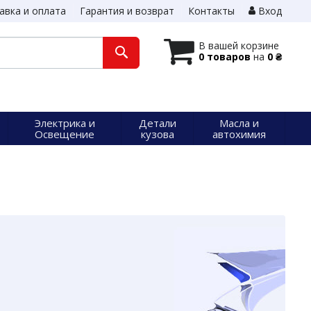
авка и оплата
Гарантия и возврат
Контакты
Вход
В вашей корзине
0 товаров
на
0 ₴
Электрика и
Детали
Масла и
Освещение
кузова
автохимия