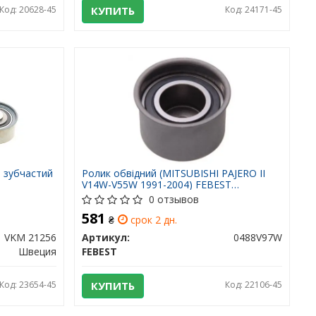
Код: 20628-45
КУПИТЬ
Код: 24171-45
, зубчастий
Ролик обвідний (MITSUBISHI PAJERO II
V14W-V55W 1991-2004) FEBEST
0488V97W FEBEST
0 отзывов
581
₴
срок 2 дн.
VKM 21256
Артикул:
0488V97W
Швеция
FEBEST
Код: 23654-45
КУПИТЬ
Код: 22106-45