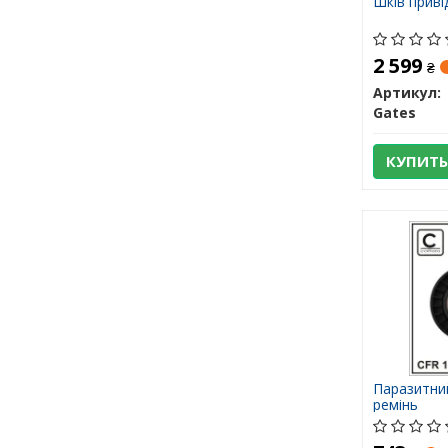
Шків приві
2 599
₴
Артикул:
Gates
КУПИТЬ
Паразитний
ремінь