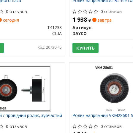
дного паса
Ролик напрямний ATB2549 D
0 отзывов
0 отзывов
1 938
сегодня
₴
завтра
T41238
Артикул:
США
DAYCO
Код: 20730-45
КУПИТЬ
 / провідний ролик, зубчастий
Ролик напрямний VKM28601 
0 отзывов
0 отзывов