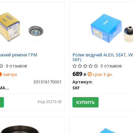
яжний ременя ГРМ
Ролик ведучий AUDI, SEAT, V
SKF)
0 отзывов
0 отзывов
689
завтра
₴
срок 3 дн.
331316170001
Артикул:
MAGNETI MARELLI
SKF
Код: 25273-45
КУПИТЬ