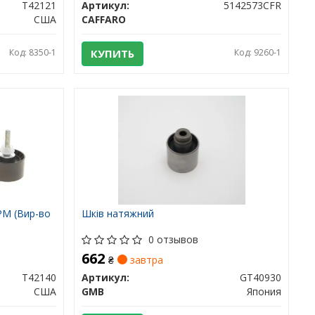
T42121
Артикул:
5142573CFR
США
CAFFARO
Код: 8350-1
КУПИТЬ
Код: 9260-1
РМ (Вир-во
Шків натяжний
0 отзывов
662
₴
завтра
T42140
Артикул:
GT40930
США
GMB
Япония