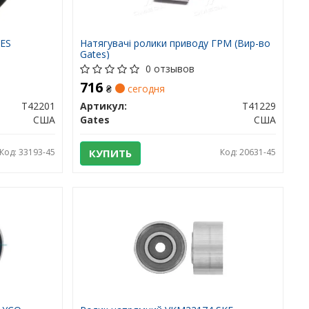
TES
Натягувачі ролики приводу ГРМ (Вир-во
Gates)
0 отзывов
716
₴
сегодня
T42201
Артикул:
T41229
США
Gates
США
Код: 33193-45
КУПИТЬ
Код: 20631-45