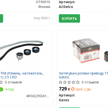
GT90010
Артикул:
Япония
ACDelco
Код: 9263-1
КУПИТЬ
ГРМ (Ремень, натяжитель,
Натягувачі ролики приводу Г
т) 2.5 CRD
Gates)
0 отзывов
0 отзывов
729
склад
₴
срок 2 дн.
Артикул:
4694229DAYCO
Gates