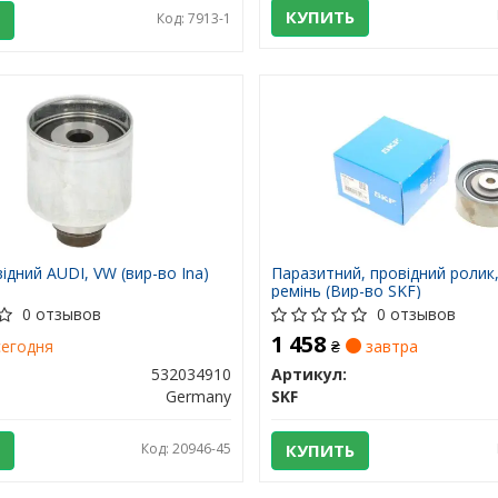
КУПИТЬ
Код: 7913-1
ідний AUDI, VW (вир-во Ina)
Паразитний, провідний ролик
ремінь (Вир-во SKF)
0 отзывов
0 отзывов
1 458
егодня
₴
завтра
532034910
Артикул:
Germany
SKF
Код: 20946-45
КУПИТЬ