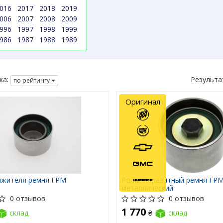
016
2017
2018
2019
006
2007
2008
2009
996
1997
1998
1999
986
1987
1988
1989
ка:
Результа
по рейтингу
Оригинал
яжителя ремня ГРМ
Ролик паразитный ремня ГРМ
металлический
0 отзывов
0 отзывов
1 770
склад
₴
склад