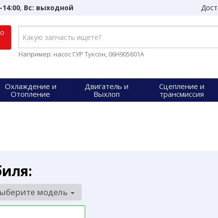
-14:00
,
Вс: выходной
Дост
по
Например: насос ГУР Туксон, 06H905601A
Охлаждение и
Двигатель и
Сцепление и
Отопление
Выхлоп
трансмиссия
биля:
ыберите модель