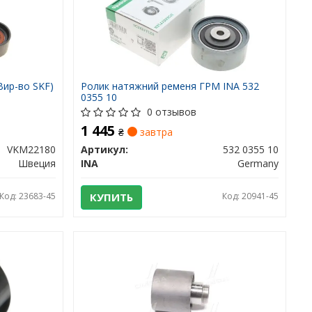
Вир-во SKF)
Ролик натяжний ременя ГРМ INA 532
0355 10
0 отзывов
1 445
₴
завтра
VKM22180
Артикул:
532 0355 10
Швеция
INA
Germany
Код: 23683-45
КУПИТЬ
Код: 20941-45