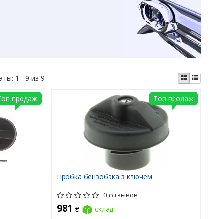
аты:
1 - 9 из 9
Топ продаж
Топ продаж
Пробка бензобака з ключем
0 отзывов
981
₴
склад