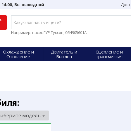
-14:00
,
Вс: выходной
Дост
по
Например: насос ГУР Туксон, 06H905601A
Охлаждение и
Двигатель и
Сцепление и
Отопление
Выхлоп
трансмиссия
биля:
ыберите модель