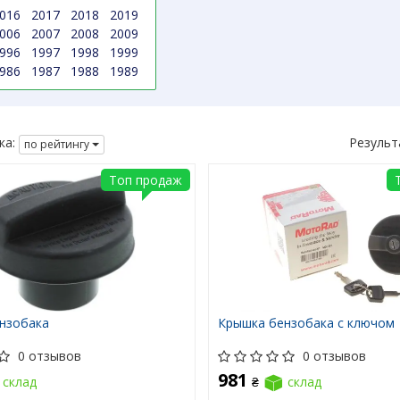
016
2017
2018
2019
006
2007
2008
2009
996
1997
1998
1999
986
1987
1988
1989
ка:
Результ
по рейтингу
Топ продаж
нзобака
Крышка бензобака с ключом
0 отзывов
0 отзывов
981
склад
₴
склад