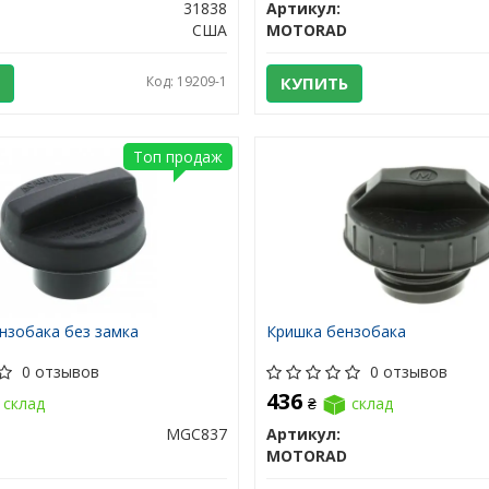
31838
Артикул:
США
MOTORAD
Код: 19209-1
КУПИТЬ
Топ продаж
нзобака без замка
Кришка бензобака
0 отзывов
0 отзывов
436
склад
₴
склад
MGC837
Артикул:
MOTORAD