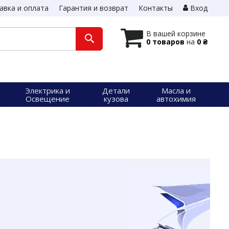
авка и оплата
Гарантия и возврат
Контакты
Вход
В вашей корзине
0 товаров
на
0 ₴
Электрика и
Детали
Масла и
Освещение
кузова
автохимия