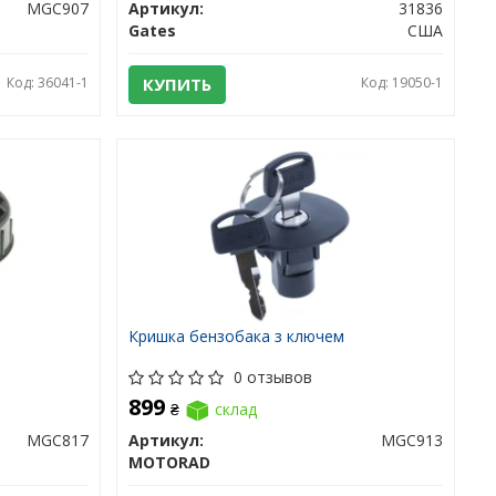
MGC907
Артикул:
31836
Gates
США
Код: 36041-1
КУПИТЬ
Код: 19050-1
Кришка бензобака з ключем
0 отзывов
899
₴
склад
MGC817
Артикул:
MGC913
MOTORAD