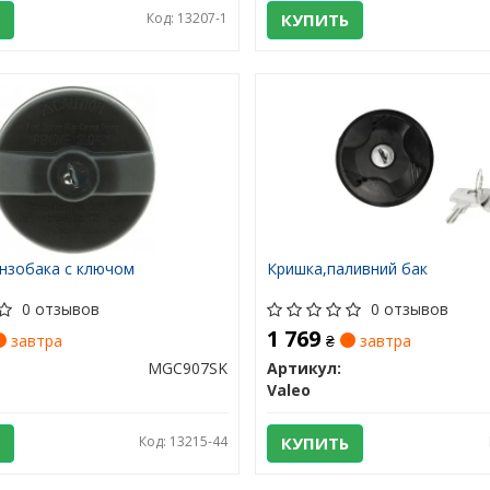
Код: 13207-1
КУПИТЬ
нзобака с ключом
Кришка,паливний бак
0 отзывов
0 отзывов
1 769
завтра
₴
завтра
MGC907SK
Артикул:
Valeo
Код: 13215-44
КУПИТЬ