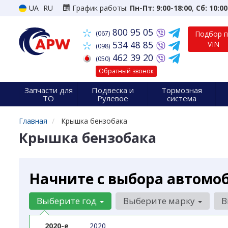
UA
RU
График работы:
Пн-Пт: 9:00-18:00
,
Сб: 10:00
800 95 05
(067)
Подбор 
534 48 85
VIN
(098)
462 39 20
(050)
Обратный звонок
Запчасти для
Подвеска и
Тормозная
ТО
Рулевое
система
Главная
Крышка бензобака
Крышка бензобака
Начните с выбора автомо
Выберите год
Выберите марку
В
2020-е
2020