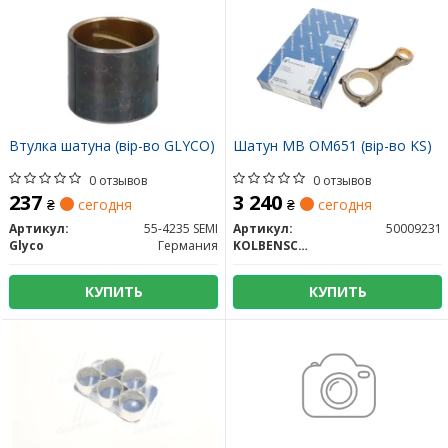
Втулка шатуна (вір-во GLYCO)
Шатун MB OM651 (вір-во KS)
0 отзывов
0 отзывов
237
3 240
₴
сегодня
₴
сегодня
Артикул:
55-4235 SEMI
Артикул:
50009231
Glyco
Германия
KOLBENSCHMIDT
КУПИТЬ
КУПИТЬ