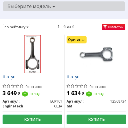
Выберите модель
1 - 6 из 6
по рейтингу
Фильтры
Оригинал
Шатун
Шатун
0 отзывов
0 отзывов
3 649
1 634
₴
склад
₴
склад
Артикул:
ECR101
Артикул:
12568734
Enginetech
США
GM
КУПИТЬ
КУПИТЬ