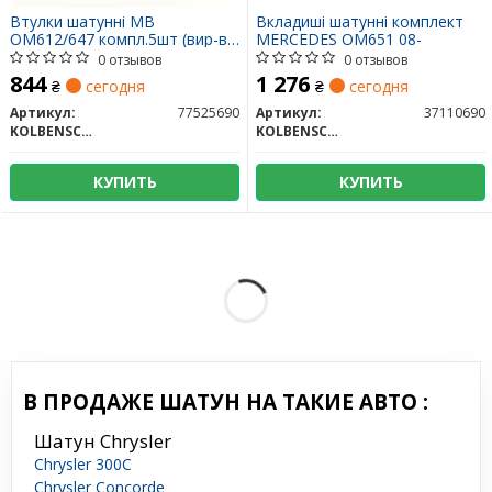
Втулки шатунні MB
Вкладиші шатунні комплект
OM612/647 компл.5шт (вир-во
MERCEDES OM651 08-
KS)
0 отзывов
0 отзывов
844
1 276
₴
сегодня
₴
сегодня
Артикул:
77525690
Артикул:
37110690
KOLBENSCHMIDT
KOLBENSCHMIDT
КУПИТЬ
КУПИТЬ
В ПРОДАЖЕ ШАТУН НА ТАКИЕ АВТО :
Шатун Chrysler
Chrysler 300C
Chrysler Concorde