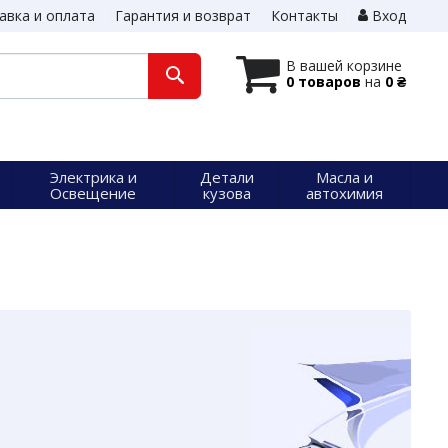
авка и оплата
Гарантия и возврат
Контакты
Вход
В вашей корзине
0 товаров
на
0 ₴
Электрика и
Детали
Масла и
Освещение
кузова
автохимия