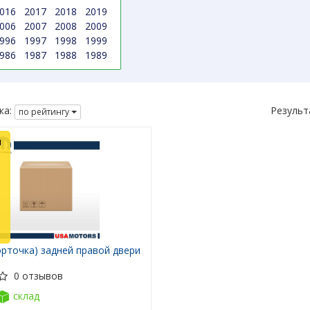
016
2017
2018
2019
006
2007
2008
2009
996
1997
1998
1999
986
1987
1988
1989
ка:
Результ
по рейтингу
л
рточка) задней правой двери
0 отзывов
склад