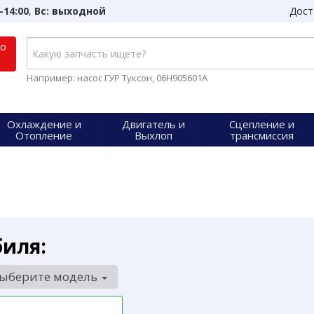
-14:00
,
Вс: выходной
Дост
по
Например: насос ГУР Туксон, 06H905601A
Охлаждение и
Двигатель и
Сцепление и
Отопление
Выхлоп
трансмиссия
биля:
ыберите модель