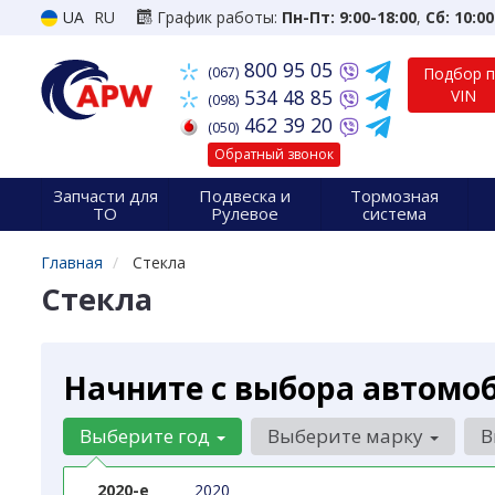
UA
RU
График работы:
Пн-Пт: 9:00-18:00
,
Сб: 10:00
800 95 05
(067)
Подбор 
534 48 85
VIN
(098)
462 39 20
(050)
Обратный звонок
Запчасти для
Подвеска и
Тормозная
ТО
Рулевое
система
Главная
Стекла
Стекла
Начните с выбора автомо
Выберите год
Выберите марку
В
2020-е
2020