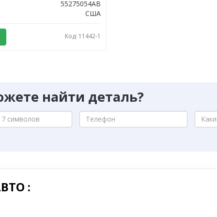
55275054AB
США
Код: 11442-1
ожете найти деталь?
ВТО :