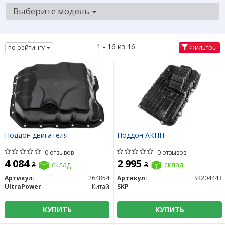
Выберите модель
1 - 16 из 16
по рейтингу
Фильтры
Поддон двигателя
Поддон АКПП
0 отзывов
0 отзывов
4 084
2 995
₴
склад
₴
склад
Артикул:
264854
Артикул:
SK204443
UltraPower
Китай
SKP
КУПИТЬ
КУПИТЬ