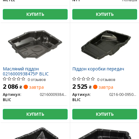
КУПИТЬ
КУПИТЬ
Масляний піддон
Піддон коробки передач
0216000938475P BLIC
0 отзывов
0 отзывов
2 086
2 525
₴
завтра
₴
завтра
Артикул:
0216000938475P
Артикул:
0216-00-0950475P
BLIC
BLIC
КУПИТЬ
КУПИТЬ