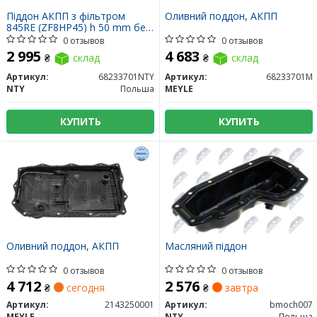
Піддон АКПП з фільтром
Оливний поддон, АКПП
845RE (ZF8HP45) h 50 mm без
болтів
0 отзывов
0 отзывов
2 995
4 683
₴
склад
₴
склад
Артикул:
68233701NTY
Артикул:
68233701M
NTY
Польша
MEYLE
КУПИТЬ
КУПИТЬ
Оливний поддон, АКПП
Масляний піддон
0 отзывов
0 отзывов
4 712
2 576
₴
сегодня
₴
завтра
Артикул:
2143250001
Артикул:
bmoch007
MEYLE
NTY
Польша