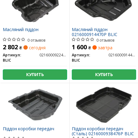
Масляний піддон
Масляний піддон
0216000914470P BLIC
0 отзывов
0 отзывов
2 802
1 600
₴
сегодня
₴
завтра
Артикул:
0216000922470P
Артикул:
0216000914470P
BLIC
BLIC
КУПИТЬ
КУПИТЬ
Піддон коробки передач
Піддон коробки передач
(Сталь) 0216000938476P BLIC