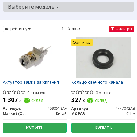
Выберите модель
1 - 5 из 5
по рейтингу
Фильтры
Оригинал
Актуатор замка зажигания
Кольцо свечного канала
0 отзывов
0 отзывов
1 307
327
₴
склад
₴
склад
Артикул:
4690518AF
Артикул:
4777042AB
Market (OEM)
Китай
MOPAR
США
КУПИТЬ
КУПИТЬ