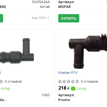
5047063AA
Артикул:
EM)
Китай
MOPAR
Код: 19311-1
КУПИТЬ
V
Клапан PCV
0 отзывов
0 отзывов
218
склад
₴
склад
V365
Артикул:
SMP (Standard Motors Products)
Pronto