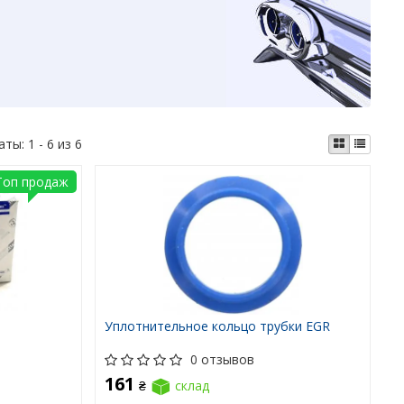
аты:
1 - 6 из 6
Топ продаж
Уплотнительное кольцо трубки EGR
0 отзывов
161
₴
склад