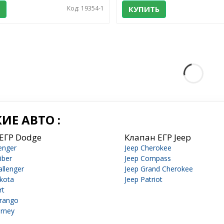
Код: 19354-1
КУПИТЬ
ИЕ АВТО :
ЕГР Dodge
Клапан ЕГР Jeep
enger
Jeep Cherokee
iber
Jeep Compass
llenger
Jeep Grand Cherokee
kota
Jeep Patriot
rt
rango
rney