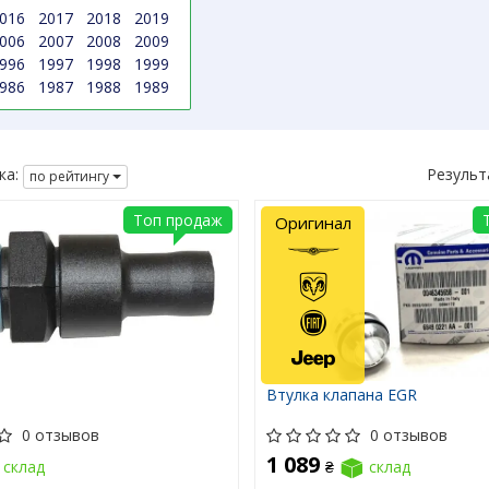
016
2017
2018
2019
006
2007
2008
2009
996
1997
1998
1999
986
1987
1988
1989
ка:
Результ
по рейтингу
Топ продаж
Оригинал
Втулка клапана EGR
0 отзывов
0 отзывов
1 089
склад
₴
склад