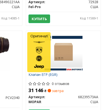
68490221AA
Артикул:
72928
США
Fel-Pro
США
Код: 14085-1
КУПИТЬ
Код: 11589-1
Оригинал
Клапан ЕГР (EGR)
0 отзывов
31 146
₴
завтра
Артикул:
68239573AA
PCV2340
MOPAR
США