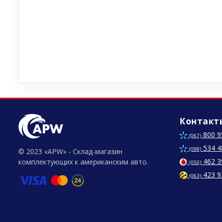
Контакт
800 9
(067)
534 4
(098)
© 2023 «APW» - Склад-магазин
462 3
комплектующих к американским авто.
(050)
423 9
(063)