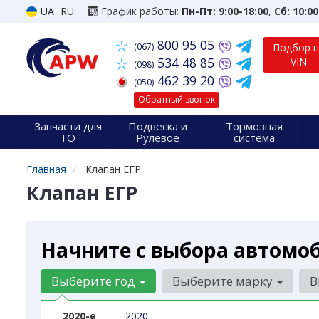
UA
RU
График работы:
Пн-Пт: 9:00-18:00
,
Сб: 10:00
800 95 05
(067)
Подбор 
534 48 85
VIN
(098)
462 39 20
(050)
Обратный звонок
Запчасти для
Подвеска и
Тормозная
ТО
Рулевое
система
Главная
Клапан ЕГР
Клапан ЕГР
Начните с выбора автомо
Выберите год
Выберите марку
В
2020-е
2020