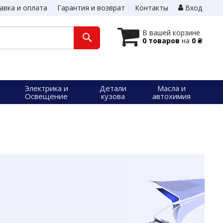
авка и оплата
Гарантия и возврат
Контакты
Вход
В вашей корзине
0 товаров
на
0 ₴
Электрика и
Детали
Масла и
Освещение
кузова
автохимия