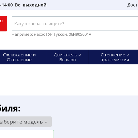
-14:00
,
Вс: выходной
Дост
по
Например: насос ГУР Туксон, 06H905601A
Охлаждение и
Двигатель и
Сцепление и
Отопление
Выхлоп
трансмиссия
биля:
ыберите модель