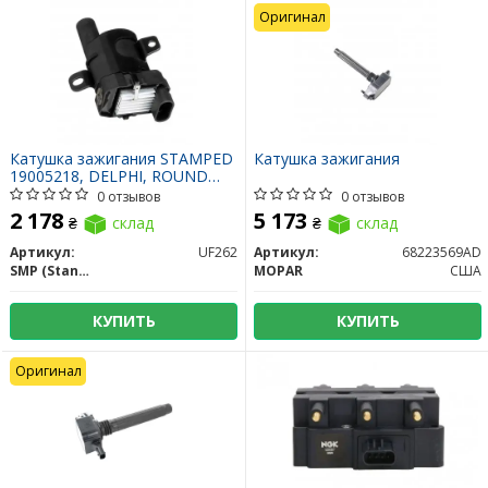
Оригинал
Катушка зажигания STAMPED
Катушка зажигания
19005218, DELPHI, ROUND
COIL
0 отзывов
0 отзывов
2 178
5 173
₴
склад
₴
склад
Артикул:
UF262
Артикул:
68223569AD
SMP (Standard Motors Products)
MOPAR
США
КУПИТЬ
КУПИТЬ
Оригинал