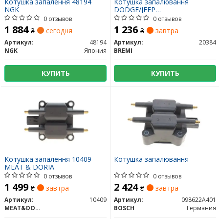
Котушка запалення 48194
Котушка запалювання
NGK
DODGE/JEEP
Dakota/Cherokee/Commander/G
0 отзывов
0 отзывов
Cherokee "3,7-4,7 "01>>
1 884
1 236
₴
сегодня
₴
завтра
Артикул:
48194
Артикул:
20384
NGK
Япония
BREMI
КУПИТЬ
КУПИТЬ
Котушка запалення 10409
Котушка запалювання
MEAT & DORIA
0 отзывов
0 отзывов
1 499
2 424
₴
завтра
₴
завтра
Артикул:
10409
Артикул:
098622A401
MEAT&DORIA
BOSCH
Германия