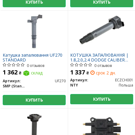
КУПИТЬ
КУПИТЬ
Катушка запалювання UF270
КОТУШКА ЗАПАЛЮВАННЯ |
STANDARD
1.8,2.0,2.4 DODGE CALIBER
06-, JOURNEY 09-, COMPASS
0 отзывов
0 отзывов
07-, PATRIOT 07- ECZCH001
1 362
1 337
₴
склад
₴
срок 2 дн.
NTY
Артикул:
ECZCH001
Артикул:
UF270
NTY
Польша
SMP (Standard Motors Products)
КУПИТЬ
КУПИТЬ