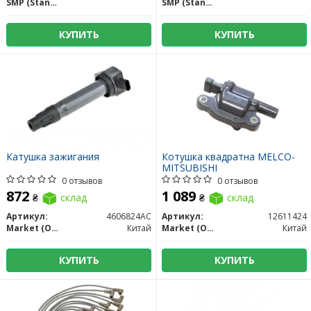
SMP (Standard Motors Products)
SMP (Standard Motors Products)
КУПИТЬ
КУПИТЬ
Катушка зажигания
Котушка квадратна MELCO-
MITSUBISHI
0 отзывов
0 отзывов
872
1 089
₴
склад
₴
склад
Артикул:
4606824AC
Артикул:
12611424
Market (OEM)
Китай
Market (OEM)
Китай
КУПИТЬ
КУПИТЬ