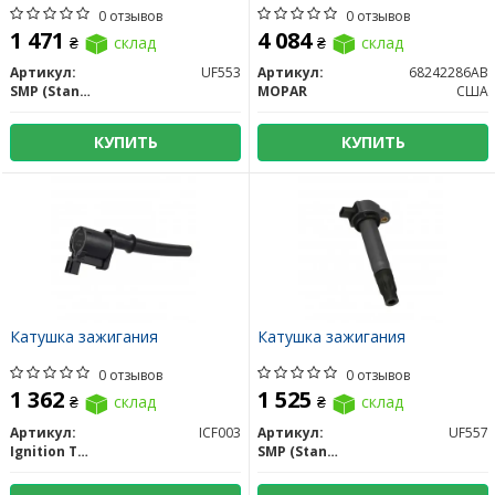
0 отзывов
0 отзывов
1 471
4 084
₴
склад
₴
склад
Артикул:
UF553
Артикул:
68242286AB
SMP (Standard Motors Products)
MOPAR
США
КУПИТЬ
КУПИТЬ
Катушка зажигания
Катушка зажигания
0 отзывов
0 отзывов
1 362
1 525
₴
склад
₴
склад
Артикул:
ICF003
Артикул:
UF557
Ignition Tech
SMP (Standard Motors Products)