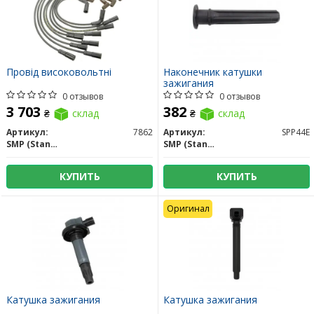
Провід високовольтні
Наконечник катушки
зажигания
0 отзывов
0 отзывов
3 703
382
₴
склад
₴
склад
Артикул:
7862
Артикул:
SPP44E
SMP (Standard Motors Products)
SMP (Standard Motors Products)
КУПИТЬ
КУПИТЬ
Оригинал
Катушка зажигания
Катушка зажигания