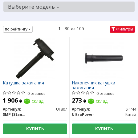
Выберите модель
1 - 30 из 105
по рейтингу
Фильтры
Катушка зажигания
Наконечник катушки
зажигания
0 отзывов
0 отзывов
1 906
273
₴
склад
₴
склад
Артикул:
UF807
Артикул:
SPP44
SMP (Standard Motors Products)
UltraPower
Китай
КУПИТЬ
КУПИТЬ