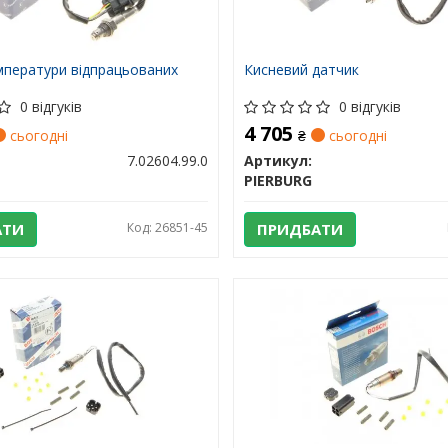
мператури відпрацьованих
Кисневий датчик
0 відгуків
0 відгуків
4 705
сьогодні
₴
сьогодні
7.02604.99.0
Артикул:
PIERBURG
АТИ
Код: 26851-45
ПРИДБАТИ