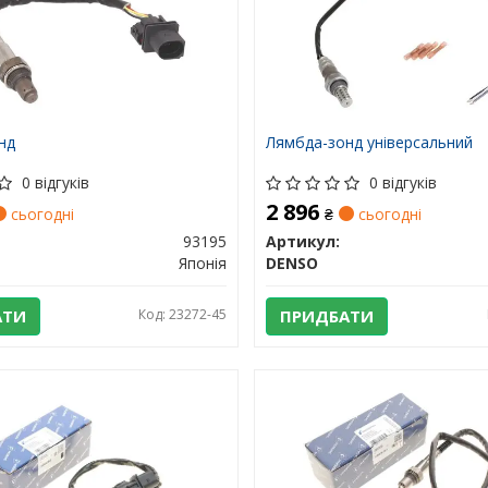
нд
Лямбда-зонд універсальний
0 відгуків
0 відгуків
2 896
сьогодні
₴
сьогодні
93195
Артикул:
Японія
DENSO
АТИ
Код: 23272-45
ПРИДБАТИ