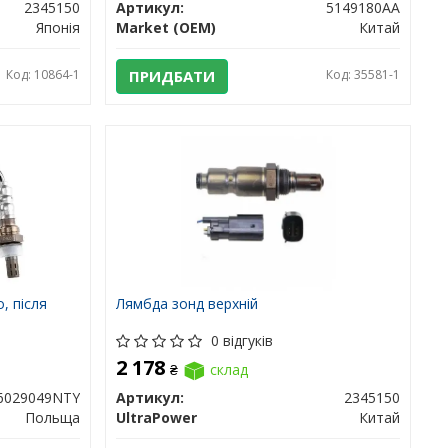
2345150
Артикул:
5149180AA
Японія
Market (OEM)
Китай
Код: 10864-1
ПРИДБАТИ
Код: 35581-1
, після
Лямбда зонд верхній
0 відгуків
2 178
₴
склад
6029049NTY
Артикул:
2345150
Польща
UltraPower
Китай