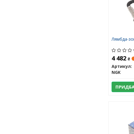
Лямбда-зо
4 482
₴
Артикул:
NGK
ПРИДБ