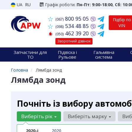
UA
RU
Графік роботи:
Пн-Пт: 9:00-18:00
,
Сб: 10:0
800 95 05
(067)
Підбір по
534 48 85
VIN
(098)
462 39 20
(050)
Зворотний дзвінок
Запчастини для
Підвіска і
Гальмівна
ТО
Рульове
система
Головна
Лямбда зонд
Лямбда зонд
Почніть із вибору автомоб
Виберіть рік
Виберіть марку
Виб
2020-і
2020