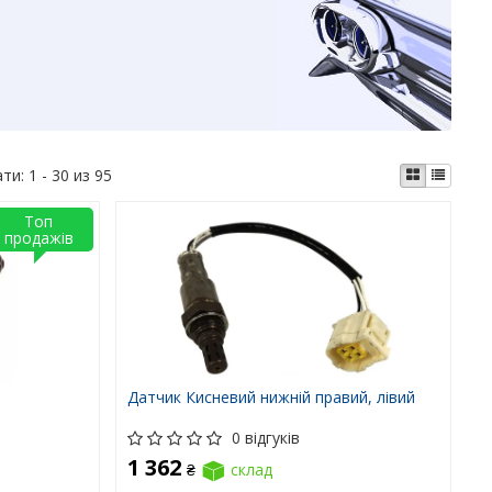
ати:
1 - 30 из 95
Топ
продажів
Датчик Кисневий нижній правий, лівий
0 відгуків
1 362
₴
склад