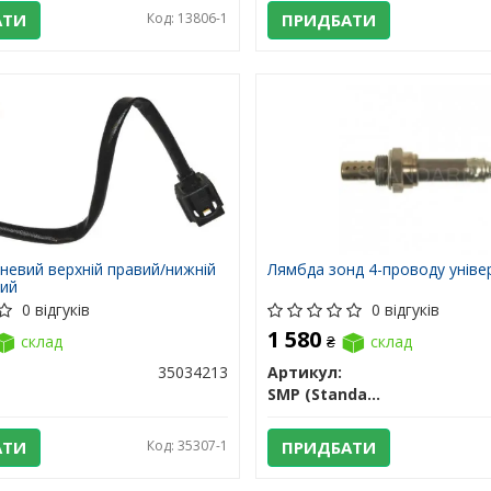
АТИ
Код: 13806-1
ПРИДБАТИ
невий верхній правий/нижній
Лямбда зонд 4-проводу уніве
вий
0 відгуків
0 відгуків
1 580
склад
₴
склад
35034213
Артикул:
SMP (Standard Motors Products)
АТИ
Код: 35307-1
ПРИДБАТИ