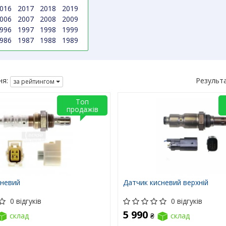
016
2017
2018
2019
006
2007
2008
2009
996
1997
1998
1999
986
1987
1988
1989
я:
Результ
за рейтингом
Топ
продажів
сневий
Датчик кисневий верхній
0 відгуків
0 відгуків
5 990
склад
₴
склад