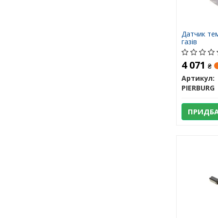
Датчик те
газів
4 071
₴
Артикул:
PIERBURG
ПРИДБ