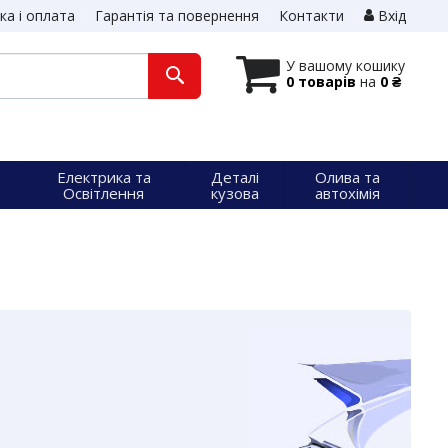
ка і оплата
Гарантія та повернення
Контакти
Вхід
У вашому кошику
0 товарів
на
0 ₴
Електрика та
Деталі
Олива та
Освітлення
кузова
автохімія