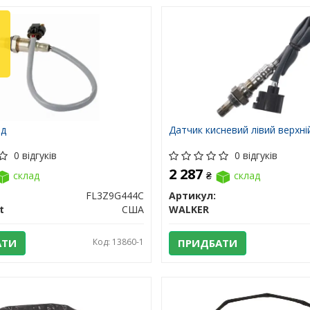
нд
Датчик кисневий лівий верхні
0 відгуків
0 відгуків
2 287
склад
₴
склад
FL3Z9G444C
Артикул:
t
США
WALKER
АТИ
Код: 13860-1
ПРИДБАТИ