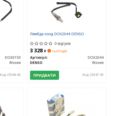
Лямбда-зонд DOX2044 DENSO
0 відгуків
3 328
₴
сьогодні
DOX0150
Артикул:
DOX2044
Японія
DENSO
Японія
Код: 23546-45
ПРИДБАТИ
Код: 23547-45