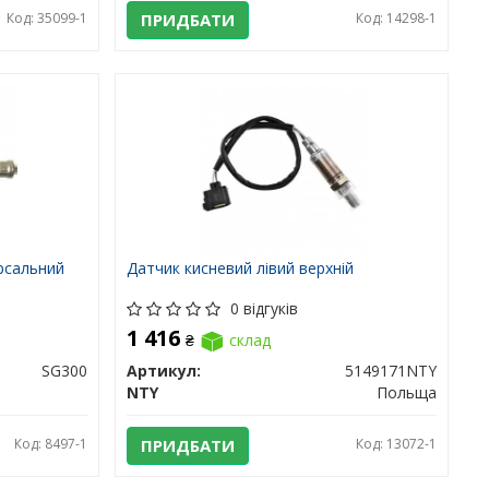
Код: 35099-1
ПРИДБАТИ
Код: 14298-1
рсальний
Датчик кисневий лівий верхній
0 відгуків
1 416
₴
склад
SG300
Артикул:
5149171NTY
NTY
Польща
Код: 8497-1
ПРИДБАТИ
Код: 13072-1