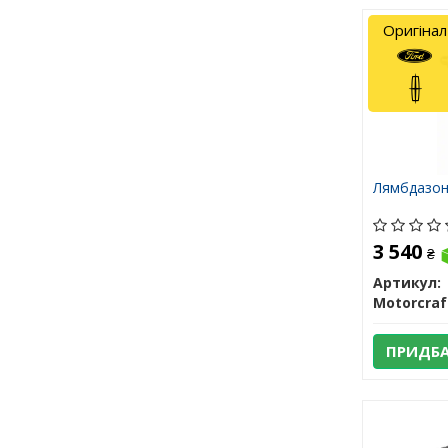
Оригінал
Лямбдазо
3 540
₴
Артикул:
Motorcraf
ПРИДБ