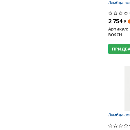
Лямбда-зо
2 754
₴
Артикул:
BOSCH
ПРИДБ
Лямбда-зо