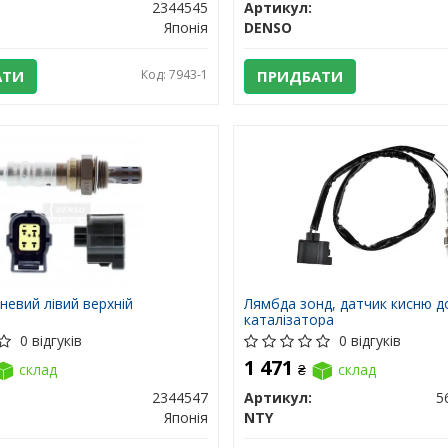
2344545
Артикул:
Японія
DENSO
АТИ
Код: 7943-1
ПРИДБАТИ
невий лівий верхній
Лямбда зонд, датчик кисню до
каталізатора
0 відгуків
0 відгуків
1 471
склад
₴
склад
2344547
Артикул:
5
Японія
NTY