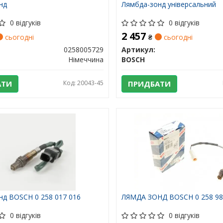
нд
Лямбда-зонд універсальний
0 відгуків
0 відгуків
2 457
сьогодні
₴
сьогодні
0258005729
Артикул:
Німеччина
BOSCH
АТИ
Код: 20043-45
ПРИДБАТИ
нд BOSCH 0 258 017 016
ЛЯМДА ЗОНД BOSCH 0 258 98
0 відгуків
0 відгуків