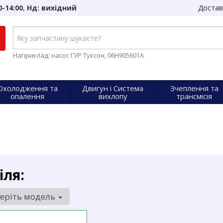
0-14:00
,
Нд: вихідний
Достав
Наприклад: насос ГУР Туксон, 06H905601A
Охолодження та
Двигун і Система
Зчеплення та
опалення
вихлопу
трансмісія
іля:
еріть модель