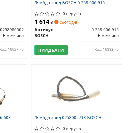
Лямбда-зонд BOSCH 0 258 006 915
0 відгуків
1 614
₴
сьогодні
0258986502
Артикул:
0 258 006 915
Німеччина
BOSCH
Німеччина
Код: 19957-45
ПРИДБАТИ
Код: 19883-45
6 603
Лямбда-зонд 0258005718 BOSCH
0 відгуків