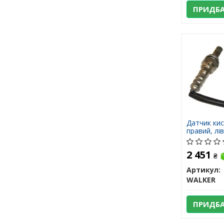
ПРИДБ
Датчик кис
правий, лі
2 451
₴
Артикул:
WALKER
ПРИДБ