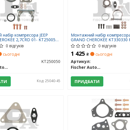
 набір компресора JEEP
Монтажний набір компресора
ROKEE 2,7CRD 01- KT250050
GRAND CHEROKEE KT330330 
AUTOMOTIVE ONE
AUTOMOTIVE ONE
0 відгуків
0 відгуків
1 425
сьогодні
₴
сьогодні
KT250050
Артикул:
Fischer Automotive One (FA1)
Fischer Automotive One (FA1)
АТИ
Код: 25040-45
ПРИДБАТИ