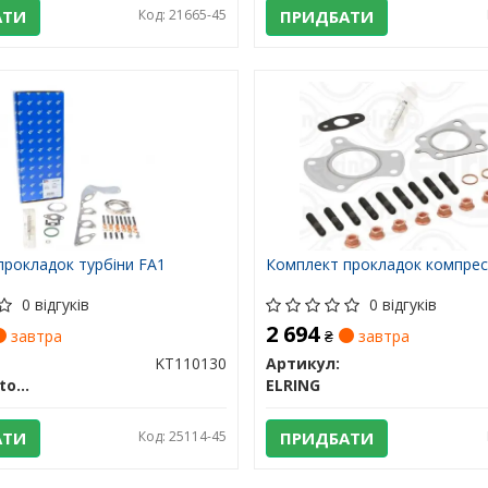
АТИ
Код: 21665-45
ПРИДБАТИ
прокладок турбіни FA1
Комплект прокладок компре
0 відгуків
0 відгуків
2 694
завтра
₴
завтра
KT110130
Артикул:
Fischer Automotive One (FA1)
ELRING
АТИ
Код: 25114-45
ПРИДБАТИ