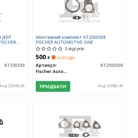
 JEEP
Монтажний комплект KT250050E
FISCHER
FISCHER AUTOMOTIVE ONE
0 відгуків
500
₴
сьогодні
KT330330
Артикул:
KT250050E
Fischer Automotive One (FA1)
Код: 25049-45
ПРИДБАТИ
Код: 25085-45