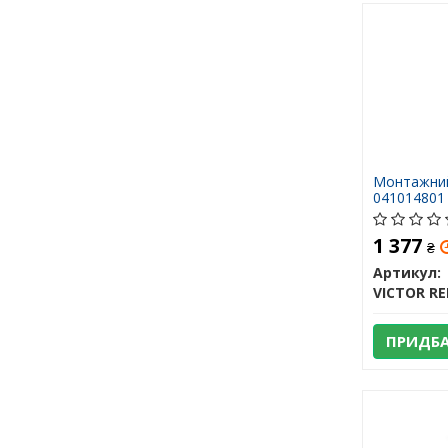
Монтажний
041014801
1 377
₴
Артикул:
VICTOR RE
ПРИДБ