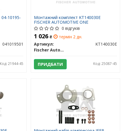
 04-10195-
Монтажний комплект KT140030E
FISCHER AUTOMOTIVE ONE
0 відгуків
1 026
₴
термін 2 дн.
041019501
Артикул:
KT140030E
Fischer Automotive One (FA1)
Код: 21944-45
ПРИДБАТИ
Код: 25087-45
130E
Монтажний набір компресора JEEP