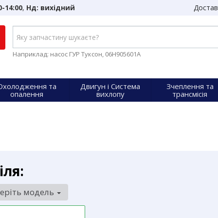
0-14:00
,
Нд: вихідний
Достав
Наприклад: насос ГУР Туксон, 06H905601A
Охолодження та
Двигун і Система
Зчеплення та
опалення
вихлопу
трансмісія
іля:
еріть модель