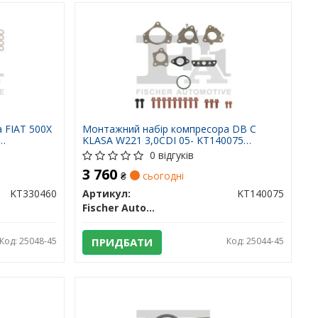
 FIAT 500X
Монтажний набір компресора DB C
KLASA W221 3,0CDI 05- KT140075
FISCHER AUTOMOTIVE ONE
0 відгуків
3 760
₴
сьогодні
KT330460
Артикул:
KT140075
Fischer Automotive One (FA1)
Код: 25048-45
ПРИДБАТИ
Код: 25044-45