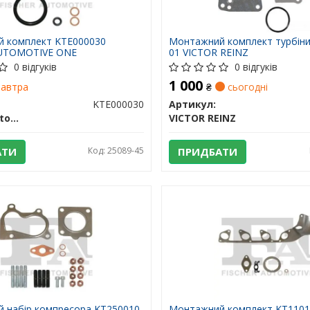
 комплект KTE000030
Монтажний комплект турбіни
AUTOMOTIVE ONE
01 VICTOR REINZ
0 відгуків
0 відгуків
1 000
автра
₴
сьогодні
KTE000030
Артикул:
Fischer Automotive One (FA1)
VICTOR REINZ
АТИ
Код: 25089-45
ПРИДБАТИ
 набір компресора KT250010
Монтажний комплект KT110