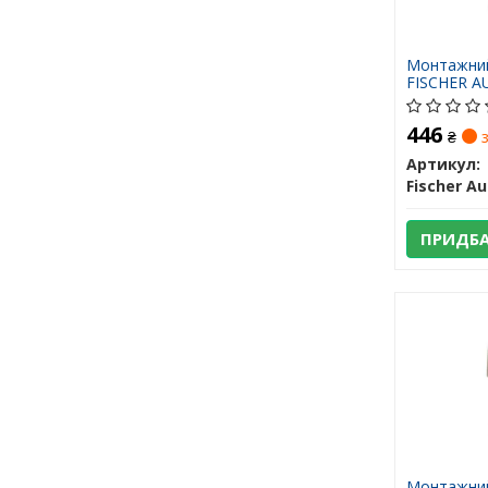
Монтажний
FISCHER 
446
₴
з
Артикул:
ПРИДБ
Монтажний