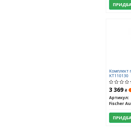
ПРИДБ
Комплект 
KT110130
3 369
₴
Артикул:
ПРИДБ