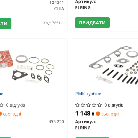
Артикул:
104041
ELRING
США
ПРИДБАТИ
АТИ
Код: 7851-1
ни
РМК турбіни
0 відгуків
0 відгуків
1 148
сьогодні
₴
сьогодні
455.220
Артикул:
ELRING