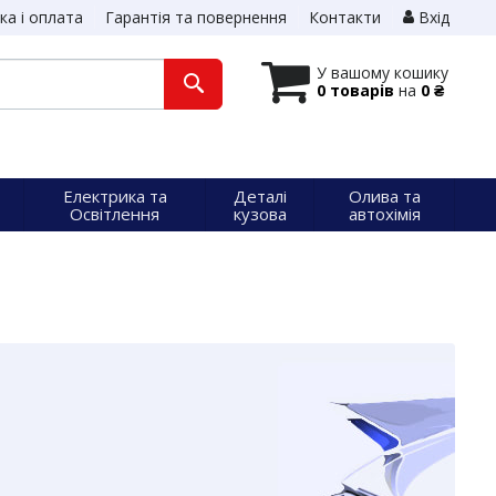
ка і оплата
Гарантія та повернення
Контакти
Вхід
У вашому кошику
0 товарів
на
0 ₴
Електрика та
Деталі
Олива та
Освітлення
кузова
автохімія