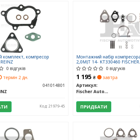
 комплект, компресор
Монтажний набір компресора
 REINZ
2,0MJT 14- KT330460 FISCHER
AUTOMOTIVE ONE
0 відгуків
0 відгуків
1 195
термін 2 дн.
₴
завтра
041014801
Артикул:
INZ
Fischer Automotive One (FA1)
АТИ
Код: 21979-45
ПРИДБАТИ