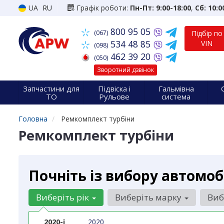
UA
RU
Графік роботи:
Пн-Пт: 9:00-18:00
,
Сб: 10:0
800 95 05
(067)
Підбір по
534 48 85
VIN
(098)
462 39 20
(050)
Зворотний дзвінок
Запчастини для
Підвіска і
Гальмівна
ТО
Рульове
система
Головна
Ремкомплект турбіни
Ремкомплект турбіни
Почніть із вибору автомоб
Виберіть рік
Виберіть марку
Виб
2020-і
2020