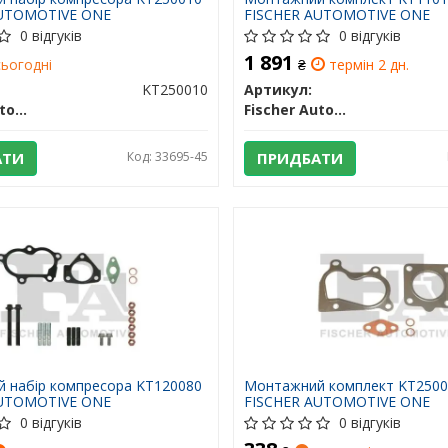
AUTOMOTIVE ONE
FISCHER AUTOMOTIVE ONE
0 відгуків
0 відгуків
1 891
ьогодні
₴
термін 2 дн.
KT250010
Артикул:
Fischer Automotive One (FA1)
Fischer Automotive One (FA1)
АТИ
Код: 33695-45
ПРИДБАТИ
 набір компресора KT120080
Монтажний комплект KT250
AUTOMOTIVE ONE
FISCHER AUTOMOTIVE ONE
0 відгуків
0 відгуків