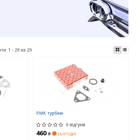
ати:
1 - 29 из 29
РМК турбіни
0 відгуків
460
₴
сьогодні