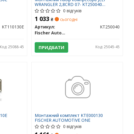
WRANGLER 2,8CRD 07- KT250040
FISCHER AUTOMOTIVE ONE
0 відгуків
1 033
₴
сьогодні
KT110130E
Артикул:
KT250040
Fischer Automotive One (FA1)
Код: 25088-45
ПРИДБАТИ
Код: 25045-45
010E
Монтажний комплект KTE000130
FISCHER AUTOMOTIVE ONE
0 відгуків