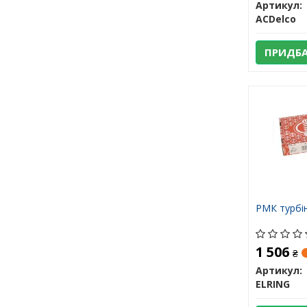
Артикул:
ACDelco
ПРИДБ
РМК турбі
1 506
₴
Артикул:
ELRING