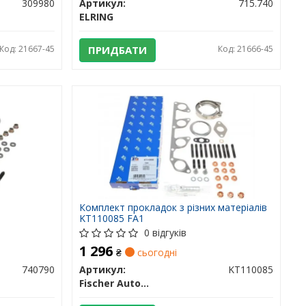
309980
Артикул:
715.740
ELRING
Код: 21667-45
ПРИДБАТИ
Код: 21666-45
Комплект прокладок з різних матеріалів
KT110085 FA1
0 відгуків
1 296
₴
сьогодні
740790
Артикул:
KT110085
Fischer Automotive One (FA1)