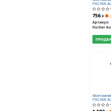
FISCHER 
756
₴
с
Артикул:
ПРИДБ
Монтажний
FISCHER 