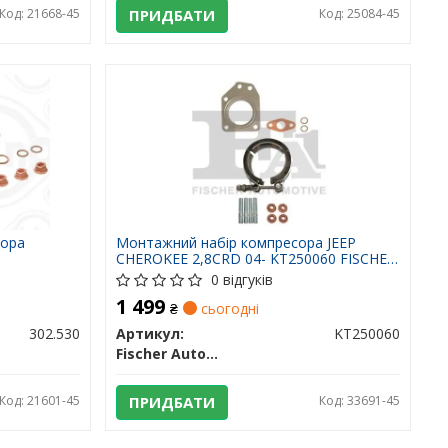
Код: 21668-45
ПРИДБАТИ
Код: 25084-45
сора
Монтажний набір компресора JEEP
CHEROKEE 2,8CRD 04- KT250060 FISCHER
AUTOMOTIVE ONE
0 відгуків
1 499
₴
сьогодні
302.530
Артикул:
KT250060
Fischer Automotive One (FA1)
Код: 21601-45
ПРИДБАТИ
Код: 33691-45