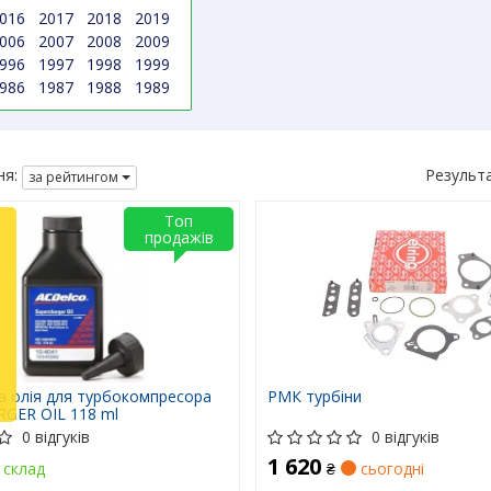
016
2017
2018
2019
006
2007
2008
2009
996
1997
1998
1999
986
1987
1988
1989
я:
Результ
за рейтингом
Топ
продажів
а олія для турбокомпресора
РМК турбіни
GER OIL 118 ml
0 відгуків
0 відгуків
1 620
склад
₴
сьогодні