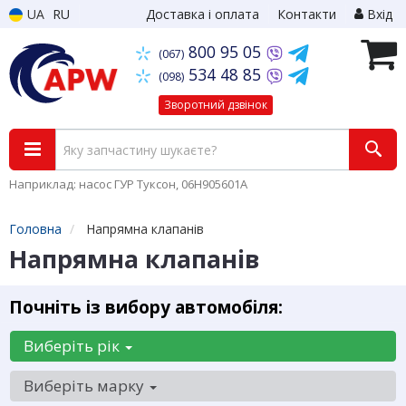
UA
RU
Доставка і оплата
Контакти
Вхід
800 95 05
(067)
534 48 85
(098)
Зворотний дзвінок
Наприклад: насос ГУР Туксон, 06H905601A
Головна
Напрямна клапанів
Напрямна клапанів
Почніть із вибору автомобіля:
Виберіть рік
Виберіть марку