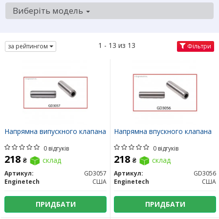
Виберіть модель
1 - 13 из 13
за рейтингом
Фільтри
Напрямна випускного клапана
Напрямна впускного клапана
0 відгуків
0 відгуків
218
218
₴
склад
₴
склад
Артикул:
GD3057
Артикул:
GD3056
Enginetech
США
Enginetech
США
ПРИДБАТИ
ПРИДБАТИ