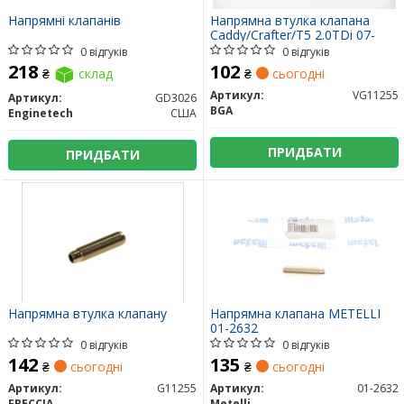
Напрямні клапанів
Напрямна втулка клапана
Caddy/Crafter/T5 2.0TDi 07-
0 відгуків
0 відгуків
218
102
₴
склад
₴
сьогодні
Артикул:
VG11255
Артикул:
GD3026
BGA
Enginetech
США
ПРИДБАТИ
ПРИДБАТИ
Напрямна втулка клапану
Напрямна клапана METELLI
01-2632
0 відгуків
0 відгуків
142
135
₴
сьогодні
₴
сьогодні
Артикул:
G11255
Артикул:
01-2632
FRECCIA
Metelli