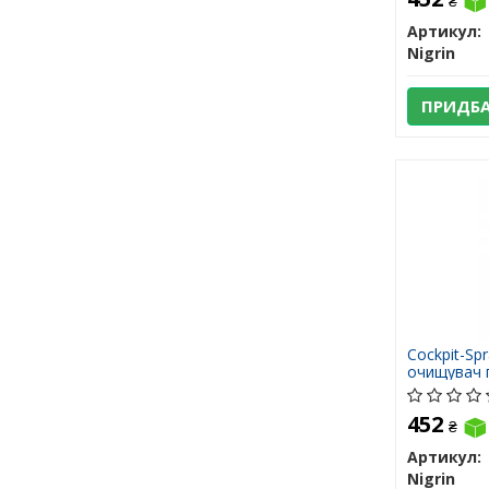
₴
Артикул:
Nigrin
ПРИДБ
Cockpit-Sp
очищувач 
нейтральн
452
₴
Артикул:
Nigrin