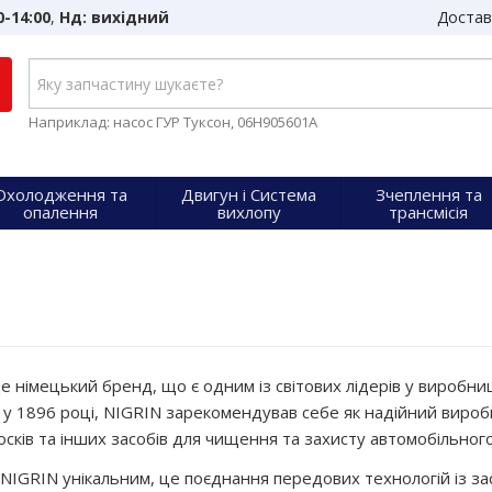
0-14:00
,
Нд: вихідний
Достав
Наприклад: насос ГУР Туксон, 06H905601A
Охолодження та
Двигун і Система
Зчеплення та
опалення
вихлопу
трансмісія
 німецький бренд, що є одним із світових лідерів у виробницт
у 1896 році, NIGRIN зарекомендував себе як надійний виробни
осків та інших засобів для чищення та захисту автомобільного
IGRIN унікальним, це поєднання передових технологій із за