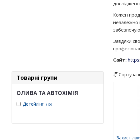
дослідження
Кожен прод
незалежно в
забезпечую
Завдяки сво
професіонал
Сайт:
https
Сортуванн
Товарні групи
ОЛИВА ТА АВТОХІМІЯ
Детейлінг
(10)
Захист лак