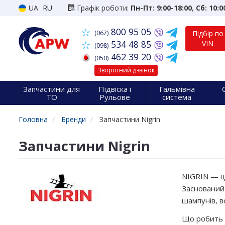
UA
RU
Графік роботи:
Пн-Пт: 9:00-18:00
,
Сб: 10:0
800 95 05
(067)
Підбір по
534 48 85
VIN
(098)
462 39 20
(050)
Зворотний дзвінок
Запчастини для
Підвіска і
Гальмівна
ТО
Рульове
система
Головна
Бренди
Запчастини Nigrin
Запчастини Nigrin
NIGRIN — це
Заснований 
шампунів, в
Що робить N