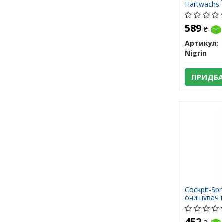
Hartwachs-
589
₴
Артикул:
Nigrin
ПРИДБ
Cockpit-Spr
очищувач 
лимон 400
452