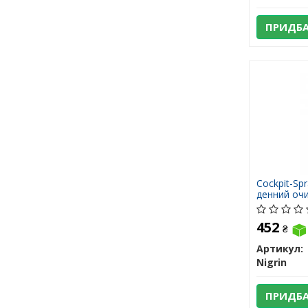
ПРИДБ
Cockpit-Sp
денний оч
пластику к
452
₴
Артикул:
Nigrin
ПРИДБ