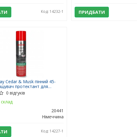
АТИ
Код: 14232-1
ПРИДБАТИ
ray Cedar & Musk пінний 45-
ищувач протектант для
едр та муск 400 мл
0 відгуків
склад
20441
Німеччина
АТИ
Код: 14227-1