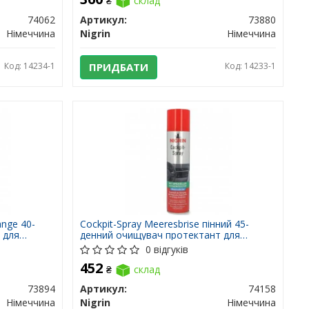
₴
склад
74062
Артикул:
73880
Німеччина
Nigrin
Німеччина
Код: 14234-1
ПРИДБАТИ
Код: 14233-1
ange 40-
Cockpit-Spray Meeresbrise пінний 45-
 для
денний очищувач протектант для
пластику морський бріз 400
0 відгуків
452
₴
склад
73894
Артикул:
74158
Німеччина
Nigrin
Німеччина