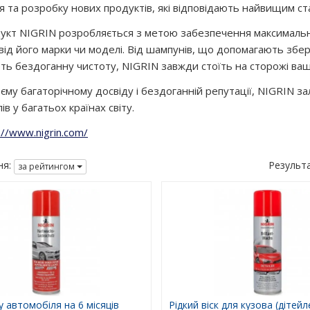
 та розробку нових продуктів, які відповідають найвищим ст
укт NIGRIN розробляється з метою забезпечення максимально
ід його марки чи моделі. Від шампунів, що допомагають збере
ть бездоганну чистоту, NIGRIN завжди стоїть на сторожі ваш
єму багаторічному досвіду і бездоганній репутації, NIGRIN 
ів у багатьох країнах світу.
://www.nigrin.com/
я:
Результ
за рейтингом
у автомобіля на 6 місяців
Рідкий віск для кузова (дітейл