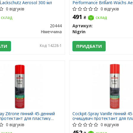
Lackschutz Aerosol 300 мл
Performance Brillant-Wachs Ae
Detailer 300
0 відгуків
0 відгуків
491
склад
₴
склад
20444
Артикул:
Німеччина
Nigrin
АТИ
Код: 14228-1
ПРИДБАТИ
ay Zitrone пінний 45-денний
Cockpit-Spray Vanille пінний 4
протектант для пластику
очищувач протектант для пл
 мл
ваніль 400 мл
0 відгуків
0 відгуків
452