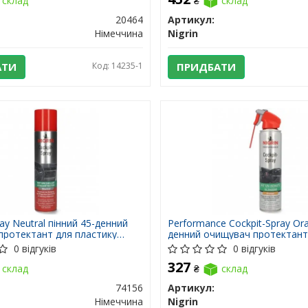
склад
₴
склад
20464
Артикул:
Німеччина
Nigrin
АТИ
Код: 14235-1
ПРИДБАТИ
ray Neutral пінний 45-денний
Performance Cockpit-Spray Or
протектант для пластику
денний очищувач протектант
ий 400 мл
пластику апельсин 400 мл
0 відгуків
0 відгуків
327
склад
₴
склад
74156
Артикул:
Німеччина
Nigrin