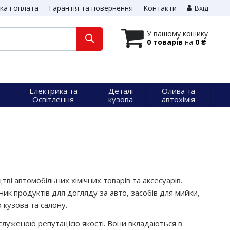
ка і оплата
Гарантія та повернення
Контакти
Вхід
У вашому кошику
0 товарів
на
0 ₴
Електрика та
Деталі
Олива та
Освітлення
кузова
автохімія
ві автомобільних хімічних товарів та аксесуарів.
к продуктів для догляду за авто, засобів для мийки,
 кузова та салону.
служеною репутацією якості. Вони вкладаються в