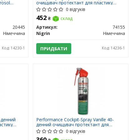
rosol
очищувач протектант для пластику
яблуко 400 мл
0 відгуків
452
₴
склад
20445
Артикул:
74155
Німеччина
Nigrin
Німеччина
Код: 14230-1
ПРИДБАТИ
Код: 14236-1
5-денний
Performance Cockpit-Spray Vanille 40-
астику
денний очищувач протектант для
пластику ваніль 400 мл
0 відгуків
360